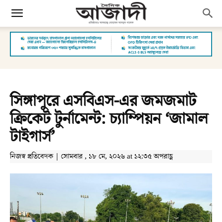
সিঙ্গাপুরে এসবিএস-এর জমজমাট
ক্রিকেট টুর্নামেন্ট: চ্যাম্পিয়ন ‘জামাল
টাইগার্স’
নিজস্ব প্রতিবেদক | সোমবার , ১৮ মে, ২০২৬ at ১২:৩৫ অপরাহ্ণ