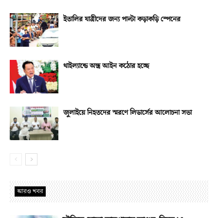
ইতালির যাত্রীদের জন্য পাল্টা কড়াকড়ি স্পেনের
থাইল্যান্ডে অস্ত্র আইন কঠোর হচ্ছে
জুলাইয়ে নিহতদের স্মরণে লিডার্সের আলোচনা সভা
আরও খবর