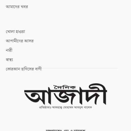
আমাদের খবর
খোলা হাওয়া
আগামীদের আসর
নারী
স্বাস্থ্য
কোরআন হাদিসের বাণী