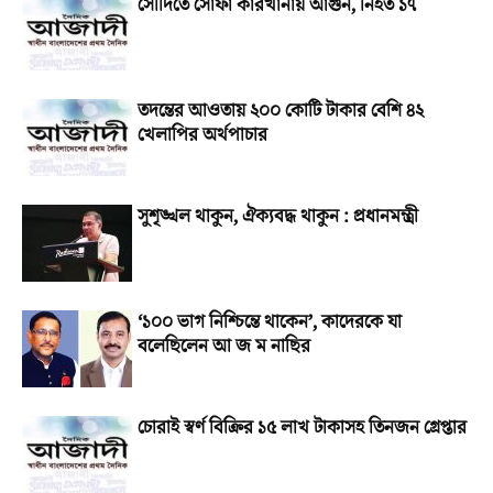
সৌদিতে সোফা কারখানায় আগুন, নিহত ১৭
তদন্তের আওতায় ২০০ কোটি টাকার বেশি ৪২
খেলাপির অর্থপাচার
সুশৃঙ্খল থাকুন, ঐক্যবদ্ধ থাকুন : প্রধানমন্ত্রী
‘১০০ ভাগ নিশ্চিন্তে থাকেন’, কাদেরকে যা
বলেছিলেন আ জ ম নাছির
চোরাই স্বর্ণ বিক্রির ১৫ লাখ টাকাসহ তিনজন গ্রেপ্তার