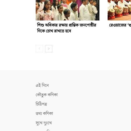
শিশু অধিকার রক্ষায় প্রান্তিক জনগোষ্ঠীর
রেওয়াজের ‘গুর
দিকে চোখ রাখতে হবে
এই দিনে
কৌতুক কণিকা
চিঠিপত্র
তথ্য কণিকা
সুখে দুঃখে