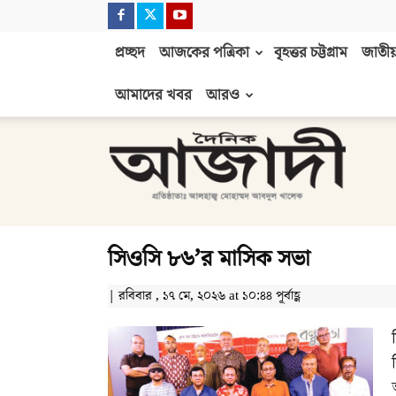
প্রচ্ছদ
আজকের পত্রিকা
বৃহত্তর চট্টগ্রাম
জাতীয়
আমাদের খবর
আরও
দৈনিক
আজাদী
সিওসি ৮৬’র মাসিক সভা
| রবিবার , ১৭ মে, ২০২৬ at ১০:৪৪ পূর্বাহ্ণ