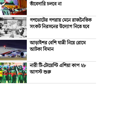
তাঁবেদারি চলবে না
গণভোটের গণরায় মেনে রাজনৈতিক
সংকট নিরসনের উদ্যোগ নিতে হবে
আড়াইশর বেশি যাত্রী নিয়ে রোমে
আটকা বিমান
নারী টি-টোয়েন্টি এশিয়া কাপ ২৮
আগস্ট শুরু