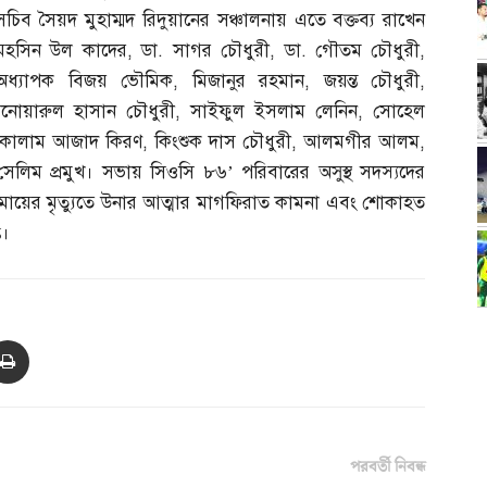
সচিব সৈয়দ মুহাম্মদ রিদুয়ানের সঞ্চালনায় এতে বক্তব্য রাখেন
মহসিন উল কাদের
,
ডা
.
সাগর চৌধুরী
,
ডা
.
গৌতম চৌধুরী
,
অধ্যাপক বিজয় ভৌমিক
,
মিজানুর রহমান
,
জয়ন্ত চৌধুরী
,
নোয়ারুল হাসান চৌধুরী
,
সাইফুল ইসলাম লেনিন
,
সোহেল
কালাম আজাদ কিরণ
,
কিংশুক দাস চৌধুরী
,
আলমগীর আলম
,
েলিম প্রমুখ। সভায় সিওসি ৮৬’ পরিবারের অসুস্থ সদস্যদের
মায়ের মৃত্যুতে উনার আত্মার মাগফিরাত কামনা এবং শোকাহত
ি।
পরবর্তী নিবন্ধ