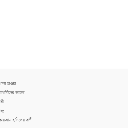
োলা হাওয়া
গামীদের আসর
ারী
াস্থ্য
োরআন হাদিসের বাণী