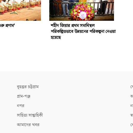
ু প্রণাম’
শহীদ জিয়ার প্রথম সমাধিস্থল
পরিকল্পিতভাবে উন্নয়নের পরিকল্পনা নেওয়া
হয়েছে
বৃহত্তর চট্টগ্রাম
খ
গ্রাম-গঞ্জ
আ
নগর
ন
সাহিত্য সাপ্তাহিকী
স্ব
আমাদের খবর
ক