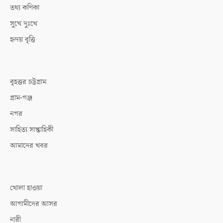
তথ্য কণিকা
সুখে দুঃখে
হৃদয় বৃত্তি
বৃহত্তর চট্টগ্রাম
গ্রাম-গঞ্জ
নগর
সাহিত্য সাপ্তাহিকী
আমাদের খবর
খোলা হাওয়া
আগামীদের আসর
নারী