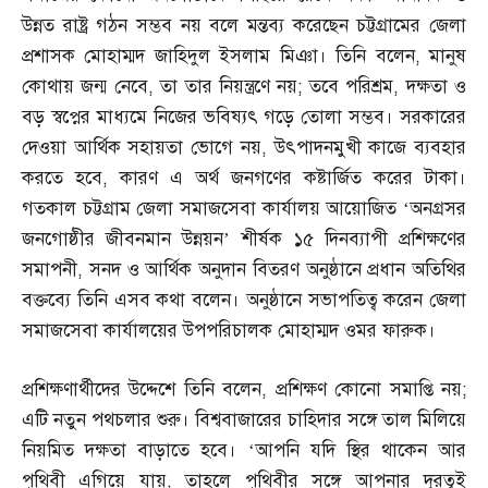
উন্নত রাষ্ট্র গঠন সম্ভব নয় বলে মন্তব্য করেছেন চট্টগ্রামের জেলা
প্রশাসক মোহাম্মদ জাহিদুল ইসলাম মিঞা। তিনি বলেন
,
মানুষ
কোথায় জন্ম নেবে
,
তা তার নিয়ন্ত্রণে নয়
;
তবে পরিশ্রম
,
দক্ষতা ও
বড় স্বপ্নের মাধ্যমে নিজের ভবিষ্যৎ গড়ে তোলা সম্ভব। সরকারের
দেওয়া আর্থিক সহায়তা ভোগে নয়
,
উৎপাদনমুখী কাজে ব্যবহার
করতে হবে
,
কারণ এ অর্থ জনগণের কষ্টার্জিত করের টাকা।
গতকাল চট্টগ্রাম জেলা সমাজসেবা কার্যালয় আয়োজিত ‘অনগ্রসর
জনগোষ্ঠীর জীবনমান উন্নয়ন’ শীর্ষক ১৫ দিনব্যাপী প্রশিক্ষণের
সমাপনী
,
সনদ ও আর্থিক অনুদান বিতরণ অনুষ্ঠানে প্রধান অতিথির
বক্তব্যে তিনি এসব কথা বলেন। অনুষ্ঠানে সভাপতিত্ব করেন জেলা
সমাজসেবা কার্যালয়ের উপপরিচালক মোহাম্মদ ওমর ফারুক।
প্রশিক্ষণার্থীদের উদ্দেশে তিনি বলেন
,
প্রশিক্ষণ কোনো সমাপ্তি নয়
;
এটি নতুন পথচলার শুরু। বিশ্ববাজারের চাহিদার সঙ্গে তাল মিলিয়ে
নিয়মিত দক্ষতা বাড়াতে হবে। ‘আপনি যদি স্থির থাকেন আর
পৃথিবী এগিয়ে যায়
,
তাহলে পৃথিবীর সঙ্গে আপনার দূরত্বই