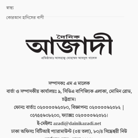
স্বাস্থ্য
কোরআন হাদিসের বাণী
সম্পাদকঃ
এম এ মালেক
বার্তা ও সম্পাদকীয় কার্যালয়ঃ
৯, সিডিএ বাণিজ্যিক এলাকা, মোমিন রোড,
চট্টগ্রাম।
ফোনঃ বার্তাঃ
০২৩৩৩৩৬২৩৮০, বিজ্ঞাপনঃ ০২৩৩৩৩৬২৩৮২ |
০১৭৫৫৬০৮২০০, ফ্যাক্সঃ ০২৩৩৩৩৬২৩৮১।
ই-মেইলঃ
azadi@dainikazadi.net
ঢাকা অফিসঃ
বিটিআই প্যারামাউন্ট (৩য় তলা), ৮০/৪ সিদ্ধেশ্বরী নিউ