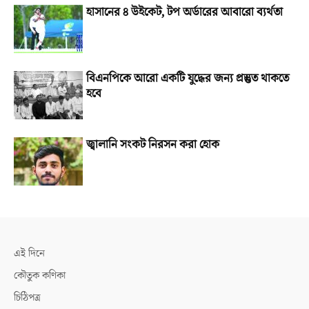
হাসানের ৪ উইকেট, টপ অর্ডারের আবারো ব্যর্থতা
বিএনপিকে আরো একটি যুদ্ধের জন্য প্রস্তুত থাকতে
হবে
জ্বালানি সংকট নিরসন করা হোক
এই দিনে
কৌতুক কণিকা
চিঠিপত্র