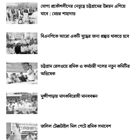
যোগ্য প্রকৌশলীদের নেতৃত্বে চট্টগ্রামের উন্নয়ন এগিয়ে
যাবে : মেয়র শাহাদাত
বিএনপিকে আরো একটি যুদ্ধের জন্য প্রস্তুত থাকতে হবে
চট্টগ্রাম রেলওয়ে শ্রমিক ও কর্মচারী দলের নতুন কমিটির
অভিষেক
মুন্সীপাড়ায় মাদকবিরোধী মানববন্ধন
জলিল টেক্সটাইল মিল গেটে শ্রমিক সমাবেশ