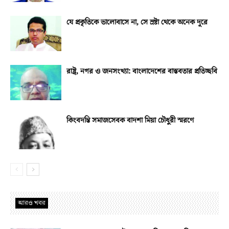
যে প্রকৃতিকে ভালোবাসে না, সে স্রষ্টা থেকে অনেক দূরে
রাষ্ট্র, নগর ও জনসংখ্যা: বাংলাদেশের বাস্তবতার প্রতিচ্ছবি
কিংবদন্তি সমাজসেবক বাদশা মিয়া চৌধুরী স্মরণে
আরও খবর