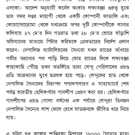
এলাকা। আদেশ অনুযায়ী কর্নেল ঝংকার লক্ষ্যবস্তুর গুরুত্ব বুঝে
তার সদর দপ্তর মাহাগী থেকে একটি কোম্পানী ফাতাকি এবং
কোয়ান্ডোরোমা থেকে যথাক্রমে অপর দুটি কোম্পানীকে লানার
কলিবায় ২৭ মে’র দিন গতরাত তথা ২৮ মে’র ভোরে ষাঁড়াশি
অভিযানের মাধ্যমে পিটার করিমকে গ্রেফতারের নির্দেশ প্রদান
করেন। নেপালিজ ব্যাটালিয়নের সৈন্যরা যখন রাতের আঁধারে
গভীর অরণ্যের পথ পাড়ি দিয়ে ভোর রাতের দিকে লক্ষ্যবস্তুর
কাছাকাছি পৌঁছে তখন অতর্কিতে তারা লেন্দু গেরিলাদের প্রচণ্ড
প্রতি আক্রমণের মুখে ছত্রভঙ্গ হয়ে পড়ে। লেন্দুদের হাত থেকে
নেপালিজ সৈন্যদের নিরাপদ পশ্চাদপসারণ এ সাহায্যার্থে শেষ
পর্যন্ত ভারতীয় হেলিকপ্টার গানশীপ প্রেরণ করা হয়। হেলিকপ্টার
গানশীপের প্রচণ্ড গোলা বর্ষণের এক পর্যায়ে লেন্দুরা তিনজন
নেপালিজ সৈন্যের লাশ ফেলে রেখে সাতজনকে জীবিত ধরে নিয়ে
যায়।
এ ঘটনা শুধু কঙ্গোর শান্তিরক্ষা মিশনের ১৮০০০ সৈন্যের মধ্যে