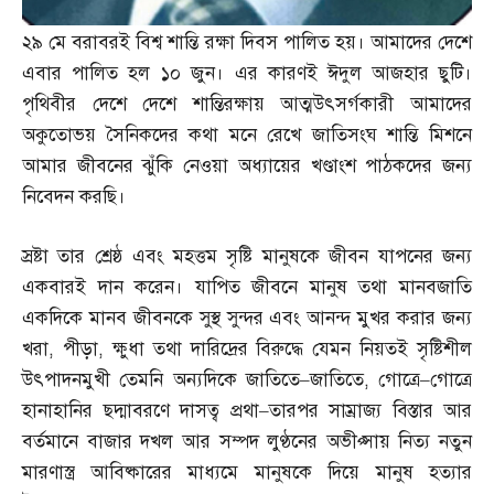
২৯ মে বরাবরই বিশ্ব শান্তি রক্ষা দিবস পালিত হয়। আমাদের দেশে
এবার পালিত হল ১০ জুন। এর কারণই ঈদুল আজহার ছুটি।
পৃথিবীর দেশে দেশে শান্তিরক্ষায় আত্মউৎসর্গকারী আমাদের
অকুতোভয় সৈনিকদের কথা মনে রেখে জাতিসংঘ শান্তি মিশনে
আমার জীবনের ঝুঁকি নেওয়া অধ্যায়ের খণ্ডাংশ পাঠকদের জন্য
নিবেদন করছি।
স্রষ্টা তার শ্রেষ্ঠ এবং মহত্তম সৃষ্টি মানুষকে জীবন যাপনের জন্য
একবারই দান করেন। যাপিত জীবনে মানুষ তথা মানবজাতি
একদিকে মানব জীবনকে সুস্থ সুন্দর এবং আনন্দ মুখর করার জন্য
খরা
,
পীড়া
,
ক্ষুধা তথা দারিদ্রের বিরুদ্ধে যেমন নিয়তই সৃষ্টিশীল
উৎপাদনমুখী তেমনি অন্যদিকে জাতিতে
–
জাতিতে
,
গোত্রে
–
গোত্রে
হানাহানির ছদ্মাবরণে দাসত্ব প্রথা
–
তারপর সাম্রাজ্য বিস্তার আর
বর্তমানে বাজার দখল আর সম্পদ লুণ্ঠনের অভীপ্সায় নিত্য নতুন
মারণাস্ত্র আবিষ্কারের মাধ্যমে মানুষকে দিয়ে মানুষ হত্যার