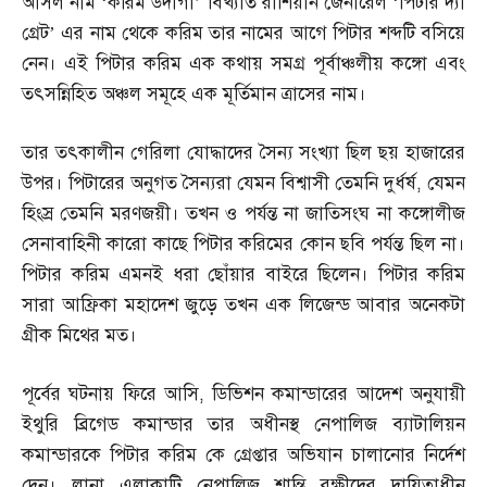
আসল নাম ‘করিম উদাগা’ বিখ্যাত রাশিয়ান জেনারেল ‘পিটার দ্যা
গ্রেট’ এর নাম থেকে করিম তার নামের আগে পিটার শব্দটি বসিয়ে
নেন। এই পিটার করিম এক কথায় সমগ্র পূর্বাঞ্চলীয় কঙ্গো এবং
তৎসন্নিহিত অঞ্চল সমূহে এক মূর্তিমান ত্রাসের নাম।
তার তৎকালীন গেরিলা যোদ্ধাদের সৈন্য সংখ্যা ছিল ছয় হাজারের
উপর। পিটারের অনুগত সৈন্যরা যেমন বিশ্বাসী তেমনি দুর্ধর্ষ
,
যেমন
হিংস্র তেমনি মরণজয়ী। তখন ও পর্যন্ত না জাতিসংঘ না কঙ্গোলীজ
সেনাবাহিনী কারো কাছে পিটার করিমের কোন ছবি পর্যন্ত ছিল না।
পিটার করিম এমনই ধরা ছোঁয়ার বাইরে ছিলেন। পিটার করিম
সারা আফ্রিকা মহাদেশ জুড়ে তখন এক লিজেন্ড আবার অনেকটা
গ্রীক মিথের মত।
পূর্বের ঘটনায় ফিরে আসি
,
ডিভিশন কমান্ডারের আদেশ অনুযায়ী
ইথুরি ব্রিগেড কমান্ডার তার অধীনস্থ নেপালিজ ব্যাটালিয়ন
কমান্ডারকে পিটার করিম কে গ্রেপ্তার অভিযান চালানোর নির্দেশ
দেন। লানা এলাকাটি নেপালিজ শান্তি রক্ষীদের দায়িত্বাধীন