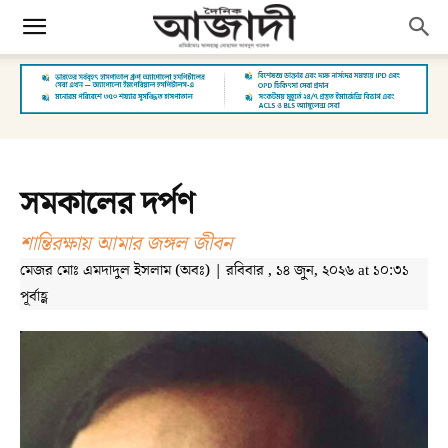
সমকালের দর্পণ
শান্তিরক্ষায় আমার জঙ্গল জীবন
মেজর মোঃ এমদাদুল ইসলাম (অবঃ) | রবিবার , ১৪ জুন, ২০২৬ at ১০:৩১
পূর্বাহ্ণ