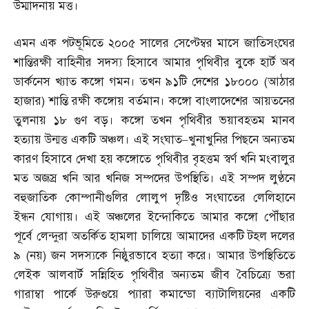
উম্মাদনায় মত্ত।
এমন এক পটভূমিতে ২০০৫ সালের সেপ্টেম্বর মাসে জাতিসংঘের
শান্তিরক্ষী বাহিনীর সদস্য হিসাবে আমার পৃথিবীর বুকে হার্ট অব
ডার্কনেস খ্যাত কঙ্গো গমন। তখন ৯১টি দেশের ১৮০০০
(
আঠার
হাজার
)
শান্তি রক্ষী কঙ্গোয় বর্তমান। কঙ্গো বাংলাদেশের আয়তনের
তুলনায় ১৮ গুণ বড়। কঙ্গো তখন পৃথিবীর ভয়াবহতম মানব
হত্যায় উন্মত্ত একটি অঞ্চল। এই সংঘাত
–
খুনাখুনির পিছনে অন্যতম
কারণ হিসাবে দেখা হয় কঙ্গোতে পৃথিবীর বৃহত্তম স্বর্ণ খনি মংবালুর
মত অজস্র খনি আর খনিজ সম্পদের উপস্থিতি। এই সম্পদ লুণ্ঠনে
বহুজাতিক কোম্পানীগুলির লোলুপ দৃষ্টিও সংঘাতের লেলিহানে
ইন্ধন যোগায়। এই অঞ্চলের ইন্দোকিতে আমার কঙ্গো পৌঁছার
পূর্বে লেন্দুরা অতর্কিত হামলা চালিয়ে আমাদের একটি টহল দলের
৯
(
নয়
)
জন সদস্যকে নিষ্ঠুরভাবে হত্যা করে। আমার উপস্থিতিতে
লেইক আলবার্ট সন্নিহিত পৃথিবীর অন্যতম জীব বৈচিত্র্যে ভরা
গারাম্বা পার্কে উরুগুয়ে প্যারা কমান্ডো ব্যাটালিয়নের একটি