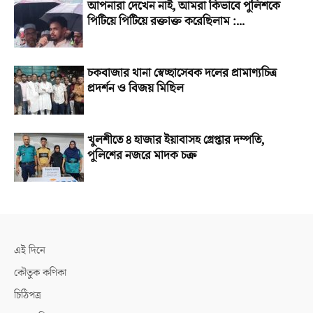
আপনারা দেখেন নাই, আমরা কিভাবে পুলিশকে
পিটিয়ে পিটিয়ে রক্তাক্ত করেছিলাম :...
চকবাজার থানা স্বেচ্ছাসেবক দলের প্রামাণ্যচিত্র
প্রদর্শন ও বিজয় মিছিল
খুলশীতে ৪ হাজার ইয়াবাসহ গ্রেপ্তার দম্পতি,
পুলিশের নজরে মাদক চক্র
এই দিনে
কৌতুক কণিকা
চিঠিপত্র