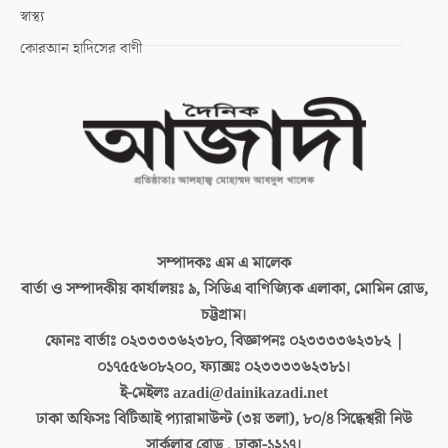
স্বাস্থ্য
কোরআন হাদিসের বাণী
সম্পাদকঃ
এম এ মালেক
বার্তা ও সম্পাদকীয় কার্যালয়ঃ
৯, সিডিএ বাণিজ্যিক এলাকা, মোমিন রোড,
চট্টগ্রাম।
ফোনঃ বার্তাঃ
০২৩৩৩৩৬২৩৮০, বিজ্ঞাপনঃ ০২৩৩৩৩৬২৩৮২ |
০১৭৫৫৬০৮২০০, ফ্যাক্সঃ ০২৩৩৩৩৬২৩৮১।
ই-মেইলঃ
azadi@dainikazadi.net
ঢাকা অফিসঃ
বিটিআই প্যারামাউন্ট (৩য় তলা), ৮০/৪ সিদ্ধেশ্বরী নিউ
সার্কুলার রোড , ঢাকা-১২১৭।