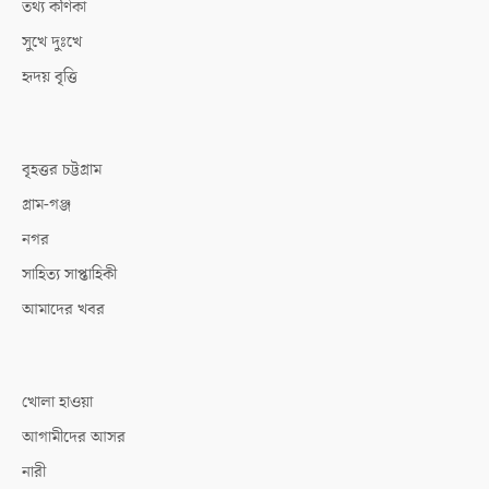
তথ্য কণিকা
সুখে দুঃখে
হৃদয় বৃত্তি
বৃহত্তর চট্টগ্রাম
গ্রাম-গঞ্জ
নগর
সাহিত্য সাপ্তাহিকী
আমাদের খবর
খোলা হাওয়া
আগামীদের আসর
নারী