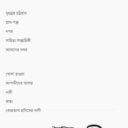
বৃহত্তর চট্টগ্রাম
গ্রাম-গঞ্জ
নগর
সাহিত্য সাপ্তাহিকী
আমাদের খবর
খোলা হাওয়া
আগামীদের আসর
নারী
স্বাস্থ্য
কোরআন হাদিসের বাণী