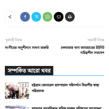
পূর্ববর্তী নিবন্ধ
পরবর্তী নিবন্ধ
সংগীতের অনুশীলনে সাধনা জরুরি
চকবাজার থানা জামায়াতের ইউনিট
দায়িত্বশীল সমাবেশ
সম্পর্কিত আরো খবর
চট্টগ্রাম জেনারেল হাসপাতাল পরিদর্শনে বিভাগীয় স্বাস্থ্য
পরিচালক
মহানগর গণপরিবহন শ্রমিক সমন্বয় পরিষদের আলোচনা