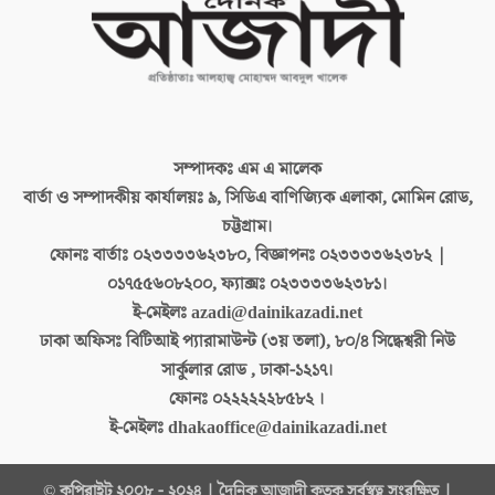
সম্পাদকঃ
এম এ মালেক
বার্তা ও সম্পাদকীয় কার্যালয়ঃ
৯, সিডিএ বাণিজ্যিক এলাকা, মোমিন রোড,
চট্টগ্রাম।
ফোনঃ বার্তাঃ
০২৩৩৩৩৬২৩৮০, বিজ্ঞাপনঃ ০২৩৩৩৩৬২৩৮২ |
০১৭৫৫৬০৮২০০, ফ্যাক্সঃ ০২৩৩৩৩৬২৩৮১।
ই-মেইলঃ
azadi@dainikazadi.net
ঢাকা অফিসঃ
বিটিআই প্যারামাউন্ট (৩য় তলা), ৮০/৪ সিদ্ধেশ্বরী নিউ
সার্কুলার রোড , ঢাকা-১২১৭।
ফোনঃ
০২২২২২২৮৫৮২ ।
ই-মেইলঃ
dhakaoffice@dainikazadi.net
© কপিরাইট ২০০৮ - ২০২৪ | দৈনিক আজাদী কতৃক সর্বস্বত্ব সংরক্ষিত |