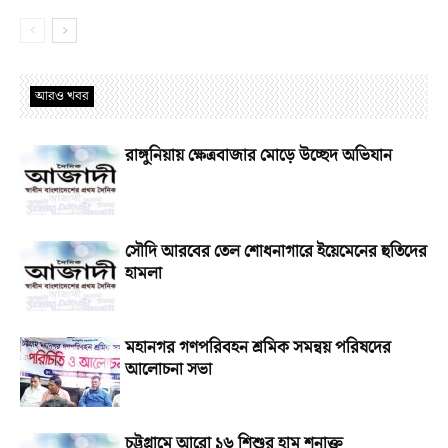
আরও খবর
রাঙ্গুনিয়ায় ক্ষেত্রবাজার মোড়ে উচ্ছেদ অভিযান
সৌদি আরবের তেল শোধনাগারে ইয়েমেনের হুতিদের
হামলা
মহানগর গণপরিবহন শ্রমিক সমন্বয় পরিষদের
আলোচনা সভা
চট্টগ্রামে আরো ১৬ শিশুর হাম শনাক্ত