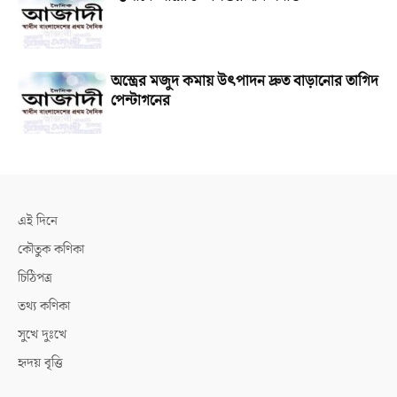
অস্ত্রের মজুদ কমায় উৎপাদন দ্রুত বাড়ানোর তাগিদ
পেন্টাগনের
এই দিনে
কৌতুক কণিকা
চিঠিপত্র
তথ্য কণিকা
সুখে দুঃখে
হৃদয় বৃত্তি