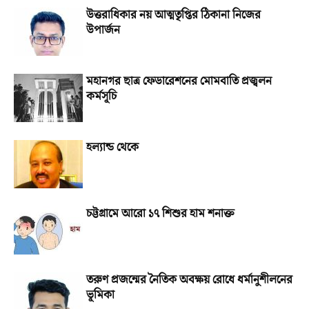
উত্তরাধিকার নয় আত্মতৃপ্তির ঠিকানা নিজের
উপার্জন
মহানগর ছাত্র ফেডারেশনের মোমবাতি প্রজ্বলন
কর্মসূচি
হল্যান্ড থেকে
চট্টগ্রামে আরো ১৭ শিশুর হাম শনাক্ত
তরুণ প্রজন্মের নৈতিক অবক্ষয় রোধে ধর্মানুশীলনের
ভূমিকা