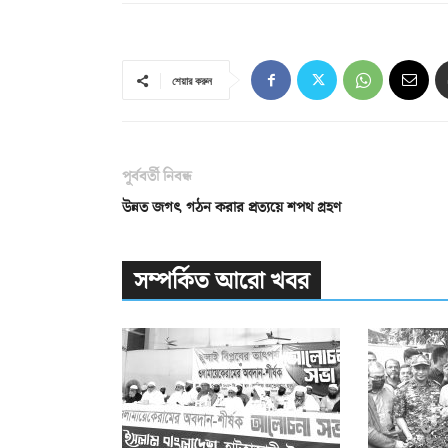
শেয়ার করুন
পূর্ববর্তী নিবন্ধ
উন্নত জগৎ গঠন করার প্রত্যয়ে শপথ গ্রহণ
সম্পর্কিত আরো খবর