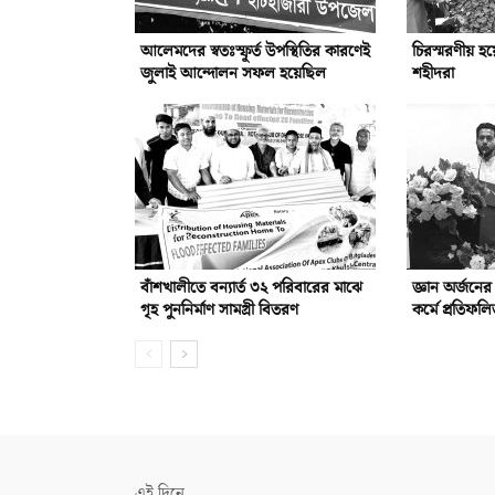
আলেমদের স্বতঃস্ফূর্ত উপস্থিতির কারণেই
চিরস্মরণীয় হ
জুলাই আন্দোলন সফল হয়েছিল
শহীদরা
বাঁশখালীতে বন্যার্ত ৩২ পরিবারের মাঝে
জ্ঞান অর্জনে
গৃহ পুননির্মাণ সামগ্রী বিতরণ
কর্মে প্রতিফ
এই দিনে