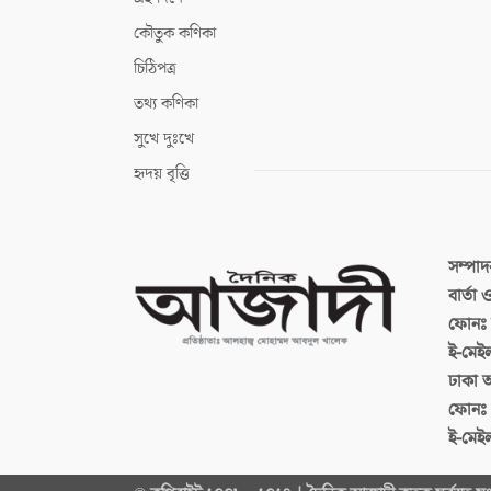
কৌতুক কণিকা
চিঠিপত্র
তথ্য কণিকা
সুখে দুঃখে
হৃদয় বৃত্তি
সম্পা
বার্তা
ফোনঃ ব
ই-মেই
ঢাকা 
ফোনঃ
ই-মেই