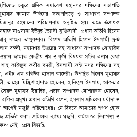
ইপিজেড চত্বরে শ্রমিক সমাবেশ মহানগর দক্ষিণের সভাপতি
মুহাম্মদ কামাল উদ্দিনের সভাপতিত্বে ও সাধারণ সম্পাদক
মিজানুর রহমানের পরিচালনায় অনুষ্ঠিত হয়। এতে উদ্বোধক
লহাজ মাওলানা ইউনুছ তৈয়বী যুক্তিবাদী। প্রধান অতিথি ছিলেন
 আবু নাছের তালুকদার। বিশেষ অতিথি ছিলেন ইসলামী ফ্রন্ট
সলাম বঈদী
,
মহানগর উত্তরের সহ সাধারণ সম্পাদক সোহাইল
ত ওয়াল জামাত কেন্দ্রীয় শ্রম ও কৃষি বিষয়ক সচিব এনাম রেযা
্য শাহ ফাইজুল কবীর বদরী
,
ইসলামী ফ্রন্ট নগর দক্ষিণের সহ
ী
,
এইচ এম রবিউল হাসান কাদেরী। উপস্থিত ছিলেন মুহাম্মদ
ভী
,
তাহের মিস্ত্রি
,
শাহাদাত হোসেন
,
হানিফুল ইসলাম
,
আকতার
,
সৈয়দ মুহাম্মদ ইয়াছির
,
প্রচার সম্পাদক মোশাররফ হোসেন
,
,
রাকিব প্রমূখ। প্রধান অতিথি বলেন
,
ইসলাম শ্রমিকের মর্যাদা ও
কানোর আগেই মজুরি পরিশোধের। মে দিবসে আমাদের শপথ হোক
 প্রতিষ্ঠা করা। শ্রমিকের ন্যায্য মজুরি
,
কর্মক্ষেত্রে নিরাপত্তা ও
কল্প নেই। প্রেস বিজ্ঞপ্তি।