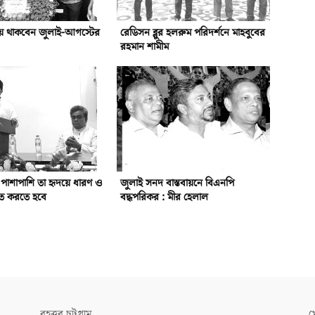
য়ে থাকবেন জুলাই-আগস্টের
রেডিসন ব্লুর হলরুম পরিদর্শনে মাহবুবের
রহমান শামীম
র পাশাপাশি তা হৃদয়ে ধারণ ও
জুলাই সনদ বাস্তবায়নে বিএনপি
লিত করতে হবে
বদ্ধপরিকর : মীর হেলাল
বৃহত্তর চট্টগ্রাম
খ