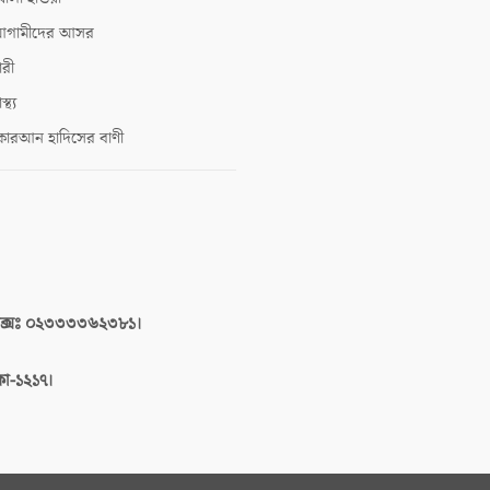
গামীদের আসর
ারী
াস্থ্য
োরআন হাদিসের বাণী
াক্সঃ ০২৩৩৩৩৬২৩৮১।
াকা-১২১৭।