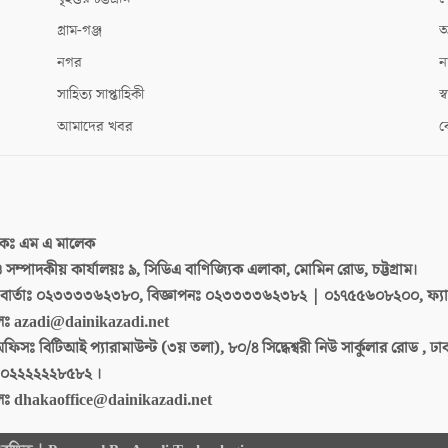
গ্রাম-গঞ্জ
আ
নগর
ন
সাহিত্য সাপ্তাহিকী
স্ব
আমাদের খবর
ক
দকঃ
এম এ মালেক
 ও সম্পাদকীয় কার্যালয়ঃ
৯, সিডিএ বাণিজ্যিক এলাকা, মোমিন রোড, চট্টগ্রাম।
ার্তাঃ
০২৩৩৩৩৬২৩৮০, বিজ্ঞাপনঃ ০২৩৩৩৩৬২৩৮২ | ০১৭৫৫৬০৮২০০, ফ্য
লঃ
azadi@dainikazadi.net
অফিসঃ
বিটিআই প্যারামাউন্ট (৩য় তলা), ৮০/৪ সিদ্ধেশ্বরী নিউ সার্কুলার রোড , ঢ
০২২২২২২৮৫৮২ ।
লঃ
dhakaoffice@dainikazadi.net