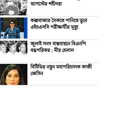
আগস্টের শহীদরা
কক্সবাজার সৈকতে পানিতে ডুবে
এইচএসসি পরীক্ষার্থীর মৃত্যু
জুলাই সনদ বাস্তবায়নে বিএনপি
বদ্ধপরিকর : মীর হেলাল
বিটিভির নতুন মহাপরিচালক কাজী
জেসিন