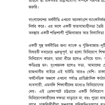
তাহলে তা একসময় উল্লেখযোগ্য সম্পদে পরিণত হতে 
জরুরি।
বাংলাদেশের অর্থনীতি এখনো অনেকাংশে ব্যাংকনির্ভর।
নির্ভর করে। এর ফলে একটি ভারসাম্যহীনতা তৈরি 
অবস্থায় একটি শক্তিশালী পুঁজিবাজার আর বিলাসিতা
একটি সুস্থ অর্থনীতির জন্য ব্যাংক ও পুঁজিবাজার
–
দু
বিষয়টি সবচেয়ে গুরুত্বপূর্ণ
,
তা হলো বিনিয়োগ শিক্ষা
বিনিয়োগ করেন
,
তারা ধীরে হলেও এগিয়ে যান। 
ক্ষতিগ্রস্ত হন। দুঃখজনক হলেও সত্য
,
আমাদের দ
রাজধানীর বাইরে এই ঘাটতি আরও বেশি। ঢাকা
অর্থনৈতিক অঞ্চলে এখনো পর্যাপ্ত প্রাতিষ্ঠানিক
ব্যবসায়ী
,
এমনকি শিক্ষার্থীদের মধ্যেও বিনিয়োগে
দেয়। এই প্রেক্ষাপটে চট্টগ্রামে একটি বিনিয়োগ শ
বিনিয়োগকারীদের দক্ষতা বাড়াবে না
;
বরং পুরো বাজা
পাবে
,
চাকরিজীবীরা সঞ্চয়কে পরিকল্পিতভাবে ব্