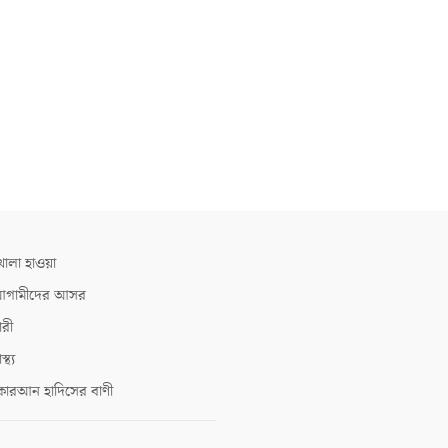
োলা হাওয়া
গামীদের আসর
ারী
াস্থ্য
োরআন হাদিসের বাণী