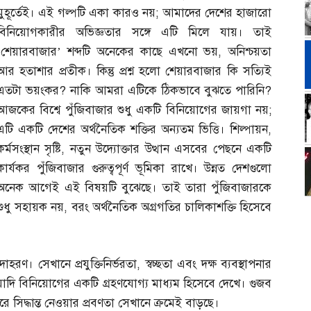
মুহূর্তেই। এই গল্পটি একা কারও নয়
;
আমাদের দেশের হাজারো
বিনিয়োগকারীর অভিজ্ঞতার সঙ্গে এটি মিলে যায়। তাই
‘শেয়ারবাজার’ শব্দটি অনেকের কাছে এখনো ভয়
,
অনিশ্চয়তা
আর হতাশার প্রতীক। কিন্তু প্রশ্ন হলো শেয়ারবাজার কি সত্যিই
এতটা ভয়ংকর
?
নাকি আমরা এটিকে ঠিকভাবে বুঝতে পারিনি
?
আজকের বিশ্বে পুঁজিবাজার শুধু একটি বিনিয়োগের জায়গা নয়
;
এটি একটি দেশের অর্থনৈতিক শক্তির অন্যতম ভিত্তি। শিল্পায়ন
,
কর্মসংস্থান সৃষ্টি
,
নতুন উদ্যোক্তার উত্থান এসবের পেছনে একটি
কার্যকর পুঁজিবাজার গুরুত্বপূর্ণ ভূমিকা রাখে। উন্নত দেশগুলো
অনেক আগেই এই বিষয়টি বুঝেছে। তাই তারা পুঁজিবাজারকে
শুধু সহায়ক নয়
,
বরং অর্থনৈতিক অগ্রগতির চালিকাশক্তি হিসেবে
রণ। সেখানে প্রযুক্তিনির্ভরতা
,
স্বচ্ছতা এবং দক্ষ ব্যবস্থাপনার
াদি বিনিয়োগের একটি গ্রহণযোগ্য মাধ্যম হিসেবে দেখে। গুজব
 সিদ্ধান্ত নেওয়ার প্রবণতা সেখানে ক্রমেই বাড়ছে।