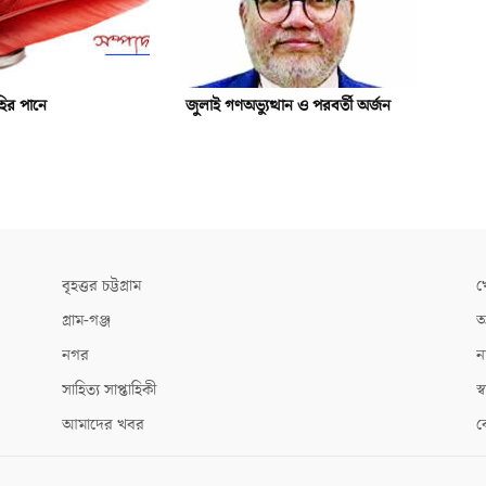
হির পানে
জুলাই গণঅভ্যুত্থান ও পরবর্তী অর্জন
বৃহত্তর চট্টগ্রাম
খ
গ্রাম-গঞ্জ
আ
নগর
ন
সাহিত্য সাপ্তাহিকী
স্ব
আমাদের খবর
ক