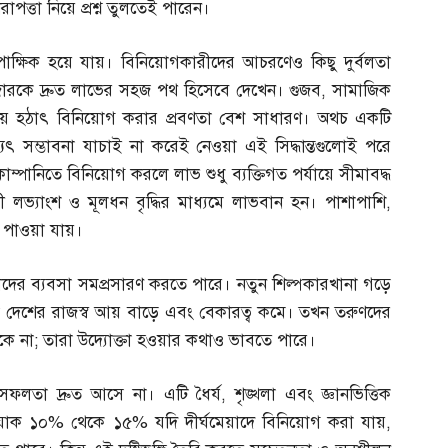
ত্তা নিয়ে প্রশ্ন তুলতেই পারেন।
াক্ষিক হয়ে যায়। বিনিয়োগকারীদের আচরণেও কিছু দুর্বলতা
রকে দ্রুত লাভের সহজ পথ হিসেবে দেখেন। গুজব
,
সামাজিক
ায় হঠাৎ বিনিয়োগ করার প্রবণতা বেশ সাধারণ। অথচ একটি
যৎ সম্ভাবনা যাচাই না করেই নেওয়া এই সিদ্ধান্তগুলোই পরে
ানিতে বিনিয়োগ করলে লাভ শুধু ব্যক্তিগত পর্যায়ে সীমাবদ্ধ
 লভ্যাংশ ও মূলধন বৃদ্ধির মাধ্যমে লাভবান হন। পাশাপাশি
,
ও পাওয়া যায়।
াদের ব্যবসা সমপ্রসারণ করতে পারে। নতুন শিল্পকারখানা গড়ে
 ফলে দেশের রাজস্ব আয় বাড়ে এবং বেকারত্ব কমে। তখন তরুণদের
কে না
;
তারা উদ্যোক্তা হওয়ার কথাও ভাবতে পারে।
সফলতা দ্রুত আসে না। এটি ধৈর্য
,
শৃঙ্খলা এবং জ্ঞানভিত্তিক
 যাক ১০
%
থেকে ১৫
%
যদি দীর্ঘমেয়াদে বিনিয়োগ করা যায়
,