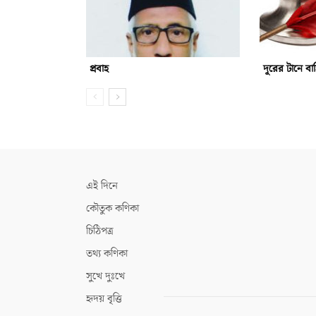
প্রবাহ
দূরের টানে বা
এই দিনে
কৌতুক কণিকা
চিঠিপত্র
তথ্য কণিকা
সুখে দুঃখে
হৃদয় বৃত্তি