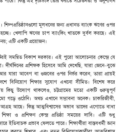
পারে। কিন্তু এই দৃষ্টিভঙ্গি তৈরি করতে সচেতনতা ও অনুশীলন
 শিল্পপ্রতিষ্ঠানগুলো মূলধনের জন্য প্রধানত ব্যাংক ঋণের ওপর
হচ্ছে। খেলাপি ঋণের চাপ ব্যাংকিং খাতকে দুর্বল করছে। এই
 নয়
;
এটি একটি প্রয়োজন।
টিরই সমন্বিত বিকাশ দরকার। এই পুরো আলোচনার কেন্দ্রে যে
। দীর্ঘদিনের প্রশিক্ষক হিসেবে আমি দেখেছি
,
যারা জেনে
–
বুঝে
আর যারা আবেগ বা গুজবের ওপর নির্ভর করেন
,
তারা প্রায়ই
েশে বিনিয়োগ শিক্ষার সুযোগ এখনো সীমিত। বিশেষ করে
য় কিছু উদ্যোগ থাকলেও
,
চট্টগ্রামের মতো একটি গুরুত্বপূর্ণ
 কাঠামো গড়ে ওঠেনি। অথচ এখানে সম্ভাবনা অনেক। চাকরিজীবী
,
র আগ্রহ আছে। কিন্তু আত্মবিশ্বাসের অভাব তাদের এগোতে বাধা
িক্ষা ও প্রশিক্ষণ কেন্দ্র প্রতিষ্ঠা সময়ের দাবি। এটি শুধু
রে ইতিবাচক প্রভাব ফেলতে পারে। শিক্ষার্থীরা বাস্তবধর্মী জ্ঞান
যবহার করতে শিখবে
,
এবং নতুন বিনিয়োগকারীরা আত্মবিশ্বাস