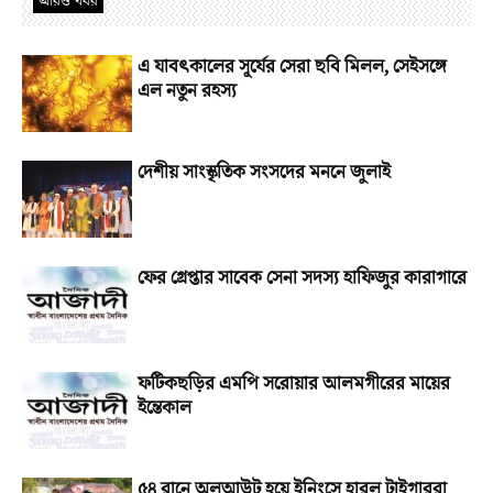
আরও খবর
এ যাবৎকালের সূর্যের সেরা ছবি মিলল, সেইসঙ্গে
এল নতুন রহস্য
দেশীয় সাংস্কৃতিক সংসদের মননে জুলাই
ফের গ্রেপ্তার সাবেক সেনা সদস্য হাফিজুর কারাগারে
ফটিকছড়ির এমপি সরোয়ার আলমগীরের মায়ের
ইন্তেকাল
৫৪ রানে অলআউট হয়ে ইনিংসে হারল টাইগাররা