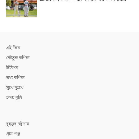
এই দিনে
কৌতুক কণিকা
চিঠিপত্র
তথ্য কণিকা
সুখে দুঃখে
হৃদয় বৃত্তি
বৃহত্তর চট্টগ্রাম
গ্রাম-গঞ্জ