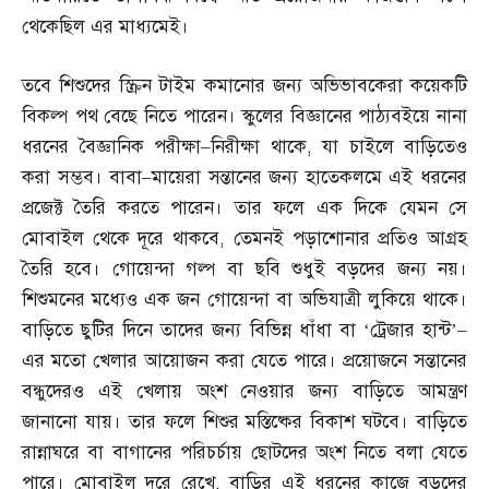
থেকেছিল এর মাধ্যমেই।
তবে শিশুদের স্ক্রিন টাইম কমানোর জন্য অভিভাবকেরা কয়েকটি
বিকল্প পথ বেছে নিতে পারেন। স্কুলের বিজ্ঞানের পাঠ্যবইয়ে নানা
ধরনের বৈজ্ঞানিক পরীক্ষা
–
নিরীক্ষা থাকে
,
যা চাইলে বাড়িতেও
করা সম্ভব। বাবা
–
মায়েরা সন্তানের জন্য হাতেকলমে এই ধরনের
প্রজেক্ট তৈরি করতে পারেন। তার ফলে এক দিকে যেমন সে
মোবাইল থেকে দূরে থাকবে
,
তেমনই পড়াশোনার প্রতিও আগ্রহ
তৈরি হবে। গোয়েন্দা গল্প বা ছবি শুধুই বড়দের জন্য নয়।
শিশুমনের মধ্যেও এক জন গোয়েন্দা বা অভিযাত্রী লুকিয়ে থাকে।
বাড়িতে ছুটির দিনে তাদের জন্য বিভিন্ন ধাঁধা বা ‘ট্রেজার হান্ট’
–
এর মতো খেলার আয়োজন করা যেতে পারে। প্রয়োজনে সন্তানের
বন্ধুদেরও এই খেলায় অংশ নেওয়ার জন্য বাড়িতে আমন্ত্রণ
জানানো যায়। তার ফলে শিশুর মস্তিষ্কের বিকাশ ঘটবে। বাড়িতে
রান্নাঘরে বা বাগানের পরিচর্চায় ছোটদের অংশ নিতে বলা যেতে
পারে। মোবাইল দূরে রেখে
,
বাড়ির এই ধরনের কাজে বড়দের