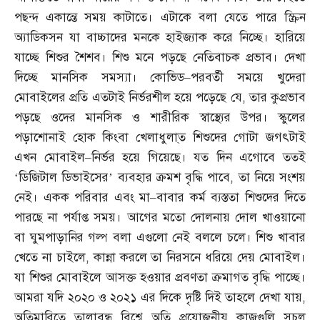
পছন্দ একান্তে সময় কাটাতে। এটাকে বলা যেতে পারে স্ক্রিন
অ্যাডিকসন যা বাচ্চাদের মনকে হাইজ্যাক করে নিচ্ছে। হারিয়ে
যাচ্ছে শিশুর শৈশব। শিশু মনে পড়ছে নেতিবাচক প্রভাব। দেখা
দিচ্ছে মানসিক সমস্যা। কোভিড
–
পরবর্তী সময়ে খুদেরা
মোবাইলের প্রতি এতটাই নির্ভরশীল হয়ে পড়েছে যে
,
তার কুপ্রভাব
পড়ছে ওদের মানসিক ও শারীরিক স্বাস্থ্যের উপর। স্কুলের
পড়াশোনাই হোক কিংবা খেলাধুলা্ত শিশুদের গোটা জগৎটাই
এখন মোবাইল
–
নির্ভর হয়ে গিয়েছে। যত দিন এগোবে ততই
‘ডিজিটাল ডিভাইসের’ ব্যবহার ক্রমশ বৃদ্ধি পাবে
,
তা নিয়ে সংশয়
নেই। একক পরিবার এবং মা
–
বাবার কর্ম ব্যস্ততা শিশুদের দিতে
পারছে না পর্যাপ্ত সময়। আগের মতো দোলনায় দোল খাওয়ানো
বা ঘুমপাড়ানির গল্প বলা এগুলো নেই বললে চলে। শিশু খাবার
খেতে না চাইলে
,
কান্না করলে তা নিরসনে ধরিয়ে দেয় মোবাইল।
যা শিশুর মোবাইলে আসক্ত হওয়ার প্রবণতা ক্রমাগত বৃদ্ধি পাচ্ছে।
আমরা যদি ২০২০ ও ২০২১ এর দিকে দৃষ্টি দিই তাহলে দেখা যায়
,
অতিমারিতে তালাবন্ধ বিশ্বে অতি প্রয়োজনীয় কাজগুলি সচল