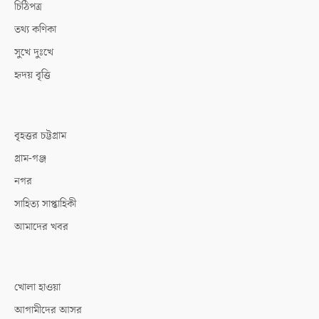
চিঠিপত্র
তথ্য কণিকা
সুখে দুঃখে
হৃদয় বৃত্তি
বৃহত্তর চট্টগ্রাম
গ্রাম-গঞ্জ
নগর
সাহিত্য সাপ্তাহিকী
আমাদের খবর
খোলা হাওয়া
আগামীদের আসর