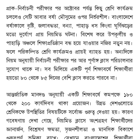
প্রাক
–
নির্বাচনী পরীক্ষার পর অক্টোবর পর্যন্ত কিছু শ্রেণি কার্যক্রম
চললেও সেটি আবার বর্ষা মৌসুমের ওপর নির্ভরশীল। বাংলাদেশে
বর্ষাকালে বৃষ্টি
,
জলাবদ্ধতা
,
বন্যা
,
পাহাড় ধস কিংবা ঘূর্ণিঝড়ের
মতো দুর্যোগ প্রায় নিয়মিত ঘটনা। বিশেষ করে উপকূলীয় ও
পাহাড়ি অঞ্চলে শিক্ষাপ্রতিষ্ঠান বন্ধ হয়ে যাওয়ার নজির নতুন নয়।
ফলে পরিকল্পিত শ্রেণি কার্যক্রমও প্রায়ই ব্যাহত হয়। অন্যদিকে
নিয়ম অনুযায়ী নির্বাচনী পরীক্ষার পর আর পূর্ণাঙ্গ ক্লাস পরিচালনার
সুযোগ থাকে না। সব মিলিয়ে একটি পূর্ণ শিক্ষাবর্ষে শিক্ষার্থীরা
হয়তো ৮০ থেকে ৮৫ দিনের বেশি ক্লাস করতে পারবে না।
আন্তর্জাতিক মানদণ্ড অনুযায়ী একটি শিক্ষাবর্ষে কমপক্ষে ১৮০
থেকে ২০০ কার্যদিবস থাকা প্রয়োজন। উন্নত দেশগুলোতে
শ্রেণিকক্ষে উপস্থিতির বিষয়টিকে সর্বোচ্চ গুরুত্ব দেওয়া হয়। কারণ
গবেষণায় দেখা গেছে
,
নিয়মিত ক্লাসে অংশগ্রহণ শিক্ষার্থীদের
জ্ঞানার্জন
,
বিশ্লেষণ ক্ষমতা
,
সৃজনশীলতা ও মানসিক বিকাশে
গুরুত্বপূর্ণ ভূমিকা রাখে। সেখানে বাংলাদেশের শিক্ষার্থীরা