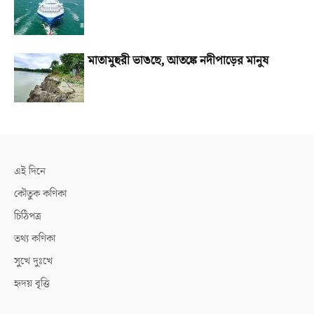
মাতামুহুরী ভাঙছে, আতঙ্কে নদীপাড়ের মানুষ
এই দিনে
কৌতুক কণিকা
চিঠিপত্র
তথ্য কণিকা
সুখে দুঃখে
হৃদয় বৃত্তি