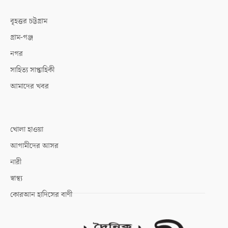
বৃহত্তর চট্টগ্রাম
গ্রাম-গঞ্জ
নগর
সাহিত্য সাপ্তাহিকী
আমাদের খবর
খোলা হাওয়া
আগামীদের আসর
নারী
স্বাস্থ্য
কোরআন হাদিসের বাণী