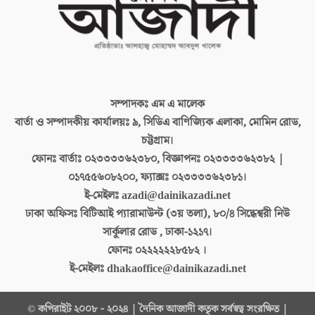
সম্পাদকঃ
এম এ মালেক
বার্তা ও সম্পাদকীয় কার্যালয়ঃ
৯, সিডিএ বাণিজ্যিক এলাকা, মোমিন রোড,
চট্টগ্রাম।
ফোনঃ বার্তাঃ
০২৩৩৩৩৬২৩৮০, বিজ্ঞাপনঃ ০২৩৩৩৩৬২৩৮২ |
০১৭৫৫৬০৮২০০, ফ্যাক্সঃ ০২৩৩৩৩৬২৩৮১।
ই-মেইলঃ
azadi@dainikazadi.net
ঢাকা অফিসঃ
বিটিআই প্যারামাউন্ট (৩য় তলা), ৮০/৪ সিদ্ধেশ্বরী নিউ
সার্কুলার রোড , ঢাকা-১২১৭।
ফোনঃ
০২২২২২২৮৫৮২ ।
ই-মেইলঃ
dhakaoffice@dainikazadi.net
© কপিরাইট ২০০৮ - ২০২৪ | দৈনিক আজাদী কতৃক সর্বস্বত্ব সংরক্ষিত |