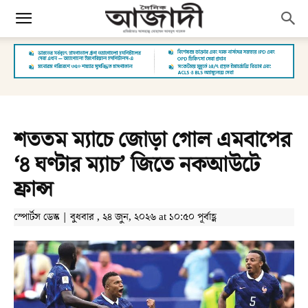
শততম ম্যাচে জোড়া গোল এমবাপের
‘৪ ঘণ্টার ম্যাচ’ জিতে নকআউটে
ফ্রান্স
স্পোর্টস ডেস্ক | বুধবার , ২৪ জুন, ২০২৬ at ১০:৫০ পূর্বাহ্ণ