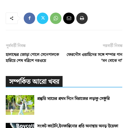
পূর্ববর্তী নিবন্ধ
পরবর্তী নিবন্ধ
হালান্ডের জোড়া গোলে সেনেগালকে
ফেরদৌস ওয়াহিদের সঙ্গে শম্পার গান
হারিয়ে শেষ বত্রিশে নরওয়ে
‘মন বোঝে না’
সম্পর্কিত আরো খবর
প্রস্তুতি ম্যাচের প্রথম দিনে মিরাজের লড়াকু সেঞ্চুরি
সংকট কাটেনি,ইনফান্তিনোর প্রতি অনাস্থায় অনড় উয়েফা