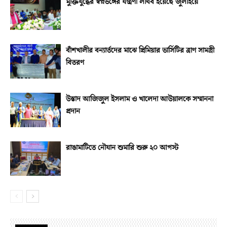
মুক্তিযুদ্ধের স্বপ্নভঙ্গের যন্ত্রণা লাঘব হয়েছে জুলাইয়ে
বাঁশখালীর বন্যার্তদের মাঝে প্রিমিয়ার ভার্সিটির ত্রাণ সামগ্রী
বিতরণ
উস্তাদ আজিজুল ইসলাম ও খালেদা আউয়ালকে সম্মাননা
প্রদান
রাঙামাটিতে নৌযান শুমারি শুরু ২০ আগস্ট