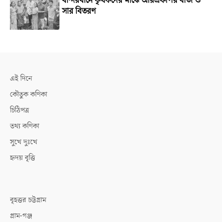
বান্দরবানে কৃষকদের মাঝে আরএফপির বীজ ও
সার বিতরণ
এই দিনে
কৌতুক কণিকা
চিঠিপত্র
তথ্য কণিকা
সুখে দুঃখে
হৃদয় বৃত্তি
বৃহত্তর চট্টগ্রাম
গ্রাম-গঞ্জ