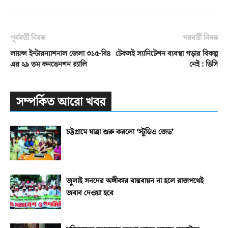
পূর্ববর্তী নিবন্ধ
পরবর্তী নিবন্ধ
লায়ন্স ইন্টারন্যাশনাল জেলা ৩১৫-বি৪
টেকসই স্যানিটেশন ব্যবস্থা গড়ার বিকল্প
এর ২৯ তম কনভেনশন র‌্যালি
নেই : ভিসি
সম্পর্কিত আরো খবর
চট্টগ্রামে যাত্রা শুরু করলো ‘স্টুডিও জেড’
জুলাই সনদের অঙ্গীকার বাস্তবায়ন না হলে রাজপথেই
জবাব দেওয়া হবে