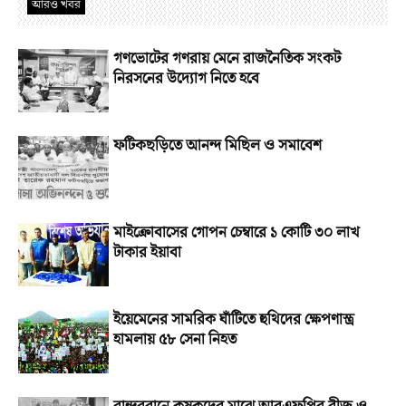
আরও খবর
গণভোটের গণরায় মেনে রাজনৈতিক সংকট
নিরসনের উদ্যোগ নিতে হবে
ফটিকছড়িতে আনন্দ মিছিল ও সমাবেশ
মাইক্রোবাসের গোপন চেম্বারে ১ কোটি ৩০ লাখ
টাকার ইয়াবা
ইয়েমেনের সামরিক ঘাঁটিতে হুথিদের ক্ষেপণাস্ত্র
হামলায় ৫৮ সেনা নিহত