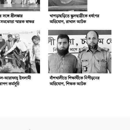
্গে শ্রীলঙ্কার
খাগড়াছড়িতে স্কুলছাত্রীকে ধর্ষণের
ঝোতা স্মারক স্বাক্ষর
অভিযোগ, রাখাল আটক
আল-আরাফাহ্‌ ইসলামী
বাঁশখালীতে শিক্ষার্থীকে নিপীড়নের
রোপণ কর্মসূচি
অভিযোগ, শিক্ষক আটক