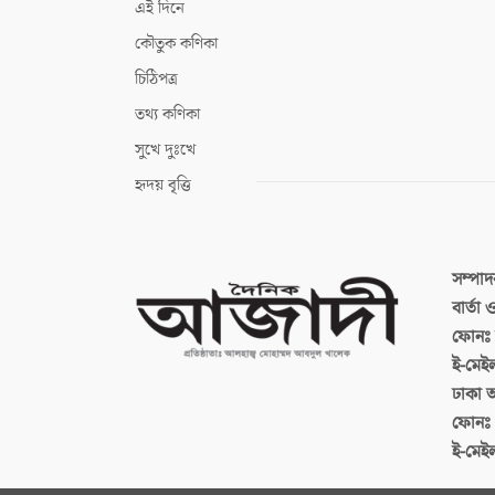
এই দিনে
কৌতুক কণিকা
চিঠিপত্র
তথ্য কণিকা
সুখে দুঃখে
হৃদয় বৃত্তি
সম্পা
বার্তা
ফোনঃ ব
ই-মেই
ঢাকা 
ফোনঃ
ই-মেই