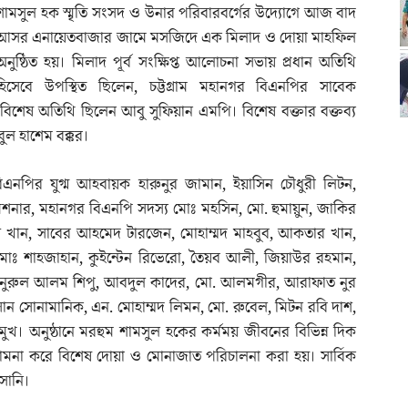
শামসুল হক স্মৃতি সংসদ ও উনার পরিবারবর্গের উদ্যোগে আজ বাদ
আসর এনায়েতবাজার জামে মসজিদে এক মিলাদ ও দোয়া মাহফিল
অনুষ্ঠিত হয়। মিলাদ পূর্ব সংক্ষিপ্ত আলোচনা সভায় প্রধান অতিথি
হিসেবে উপস্থিত ছিলেন, চট্টগ্রাম মহানগর বিএনপির সাবেক
 বিশেষ অতিথি ছিলেন আবু সুফিয়ান এমপি। বিশেষ বক্তার বক্তব্য
ল হাশেম বক্কর।
এনপির যুগ্ম আহবায়ক হারুনুর জামান, ইয়াসিন চৌধুরী লিটন,
নার, মহানগর বিএনপি সদস্য মোঃ মহসিন, মো. হুমায়ুন, জাকির
খান, সাবের আহমেদ টারজেন, মোহাম্মদ মাহবুব, আকতার খান,
োঃ শাহজাহান, কুইন্টেন রিভেরো, তৈয়ব আলী, জিয়াউর রহমান,
ন, নুরুল আলম শিপু, আবদুল কাদের, মো. আলমগীর, আরাফাত নুর
 সোনামানিক, এন. মোহাম্মদ লিমন, মো. রুবেল, মিটন রবি দাশ,
রমুখ। অনুষ্ঠানে মরহুম শামসুল হকের কর্মময় জীবনের বিভিন্ন দিক
কামনা করে বিশেষ দোয়া ও মোনাজাত পরিচালনা করা হয়। সার্বিক
সানি।