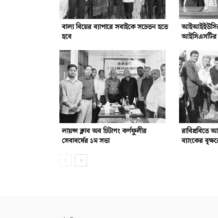
বাল্য বিয়ের ব্যাপারে সবাইকে সচেতন হতে
আইআইইউসির সঙ
হবে
আইসিএসটির সম
লায়ন্স ক্লাব অব চিটাগং কর্ণফুলীর
রাবিপ্রবিতে 
সেবাবর্ষের ১ম সভা
ব্যাংকের বৃক্ষ