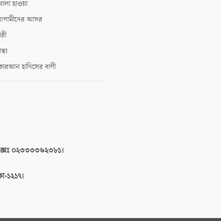
োলা হাওয়া
গামীদের আসর
ারী
াস্থ্য
োরআন হাদিসের বাণী
াক্সঃ ০২৩৩৩৩৬২৩৮১।
াকা-১২১৭।