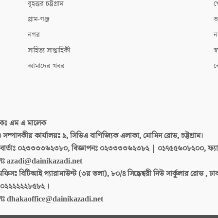
বৃহত্তর চট্টগ্রাম
খ
গ্রাম-গঞ্জ
আ
নগর
ন
সাহিত্য সাপ্তাহিকী
স্ব
আমাদের খবর
ক
দকঃ
এম এ মালেক
 ও সম্পাদকীয় কার্যালয়ঃ
৯, সিডিএ বাণিজ্যিক এলাকা, মোমিন রোড, চট্টগ্রাম।
ার্তাঃ
০২৩৩৩৩৬২৩৮০, বিজ্ঞাপনঃ ০২৩৩৩৩৬২৩৮২ | ০১৭৫৫৬০৮২০০, ফ্য
লঃ
azadi@dainikazadi.net
অফিসঃ
বিটিআই প্যারামাউন্ট (৩য় তলা), ৮০/৪ সিদ্ধেশ্বরী নিউ সার্কুলার রোড , ঢ
০২২২২২২৮৫৮২ ।
লঃ
dhakaoffice@dainikazadi.net