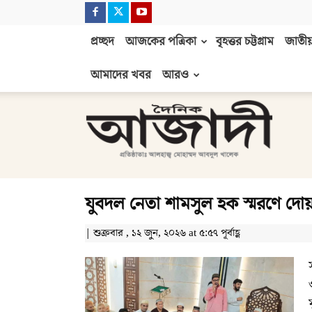
প্রচ্ছদ
আজকের পত্রিকা
বৃহত্তর চট্টগ্রাম
জাতীয়
আমাদের খবর
আরও
দৈনিক
আজাদী
যুবদল নেতা শামসুল হক স্মরণে দো
| শুক্রবার , ১২ জুন, ২০২৬ at ৫:৫৭ পূর্বাহ্ণ