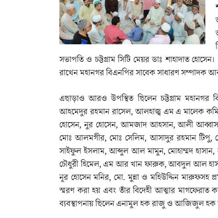
সভাপতি ও চট্টগ্রাম সিটি মেয়র ডাঃ শাহাদাত হোসেন।
রাখেন মহানগর বিএনপির সাবেক সাধারণ সম্পাদক আবু
এছাড়াও আরও উপস্থিত ছিলেন চট্টগ্রাম মহানগর বি
আহমেদুর রহমান রাসেল, আলহাজ্ব এম এ মালেক কমিশ
হোসেন, নুর হোসেন, আমজাদ আহসান, আলী আব্বাস 
মোঃ আলমগীর, মোঃ সেলিম, আসাদুর রহমান টিপু, ম
সাইফুল ইসলাম, আব্দুল আল মামুন, মোহাম্মদ হাসা
চৌধুরী হিমেল, এম আর খান ফারুক, আবদুল আল হাসান
নূর হোসেন মনির, মো. মুন্না ও মহিউদ্দিন মারুফসহ প্
স্মরণ করা হয় এবং তাঁর বিদেহী আত্মার মাগফেরাত 
ব্যবস্থাপনায় ছিলেন এনামুল হক রাজু ও আজিজুল হক 