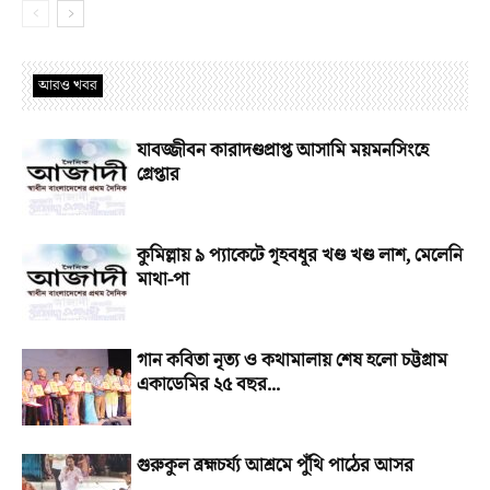
আরও খবর
যাবজ্জীবন কারাদণ্ডপ্রাপ্ত আসামি ময়মনসিংহে
গ্রেপ্তার
কুমিল্লায় ৯ প্যাকেটে গৃহবধূর খণ্ড খণ্ড লাশ, মেলেনি
মাথা-পা
গান কবিতা নৃত্য ও কথামালায় শেষ হলো চট্টগ্রাম
একাডেমির ২৫ বছর...
গুরুকুল ব্রহ্মচর্য্য আশ্রমে পুঁথি পাঠের আসর