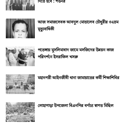
দিতে হবে : গভর্নর
আজ সমাজসেবক আবদুল মোতালেব চৌধুরীর ৩২তম
মৃত্যুবার্ষিকী
পতেঙ্গায় মুসলিমাবাদ জামে মসজিদের উন্নয়ন কাজ
পরিদর্শনে ইসরাফিল খসরু
মহানগরী আইনজীবী থানা জামায়াতের কর্মী শিক্ষাশিবির
লোহাগাড়া উপজেলা বিএনপির বর্ণাঢ্য স্বাগত মিছিল