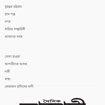
বৃহত্তর চট্টগ্রাম
গ্রাম-গঞ্জ
নগর
সাহিত্য সাপ্তাহিকী
আমাদের খবর
খোলা হাওয়া
আগামীদের আসর
নারী
স্বাস্থ্য
কোরআন হাদিসের বাণী