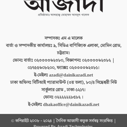
সম্পাদকঃ
এম এ মালেক
বার্তা ও সম্পাদকীয় কার্যালয়ঃ
৯, সিডিএ বাণিজ্যিক এলাকা, মোমিন রোড,
চট্টগ্রাম।
ফোনঃ বার্তাঃ
০২৩৩৩৩৬২৩৮০, বিজ্ঞাপনঃ ০২৩৩৩৩৬২৩৮২ |
০১৭৫৫৬০৮২০০, ফ্যাক্সঃ ০২৩৩৩৩৬২৩৮১।
ই-মেইলঃ
azadi@dainikazadi.net
ঢাকা অফিসঃ
বিটিআই প্যারামাউন্ট (৩য় তলা), ৮০/৪ সিদ্ধেশ্বরী নিউ
সার্কুলার রোড , ঢাকা-১২১৭।
ফোনঃ
০২২২২২২৮৫৮২ ।
ই-মেইলঃ
dhakaoffice@dainikazadi.net
© কপিরাইট ২০০৮ - ২০২৪ | দৈনিক আজাদী কতৃক সর্বস্বত্ব সংরক্ষিত |
Powered By Azadi Technologies.