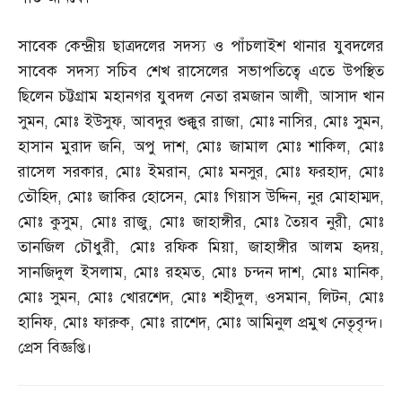
সাবেক কেন্দ্রীয় ছাত্রদলের সদস্য ও পাঁচলাইশ থানার যুবদলের
সাবেক সদস্য সচিব শেখ রাসেলের সভাপতিত্বে এতে উপস্থিত
ছিলেন চট্টগ্রাম মহানগর যুবদল নেতা রমজান আলী
,
আসাদ খান
সুমন
,
মোঃ ইউসুফ
,
আবদুর শুক্কুর রাজা
,
মোঃ নাসির
,
মোঃ সুমন
,
হাসান মুরাদ জনি
,
অপু দাশ
,
মোঃ জামাল মোঃ শাকিল
,
মোঃ
রাসেল সরকার
,
মোঃ ইমরান
,
মোঃ মনসুর
,
মোঃ ফরহাদ
,
মোঃ
তৌহিদ
,
মোঃ জাকির হোসেন
,
মোঃ গিয়াস উদ্দিন
,
নুর মোহাম্মদ
,
মোঃ কুসুম
,
মোঃ রাজু
,
মোঃ জাহাঙ্গীর
,
মোঃ তৈয়ব নুরী
,
মোঃ
তানজিল চৌধুরী
,
মোঃ রফিক মিয়া
,
জাহাঙ্গীর আলম হৃদয়
,
সানজিদুল ইসলাম
,
মোঃ রহমত
,
মোঃ চন্দন দাশ
,
মোঃ মানিক
,
মোঃ সুমন
,
মোঃ খোরশেদ
,
মোঃ শহীদুল
,
ওসমান
,
লিটন
,
মোঃ
হানিফ
,
মোঃ ফারুক
,
মোঃ রাশেদ
,
মোঃ আমিনুল প্রমুখ নেতৃবৃন্দ।
প্রেস বিজ্ঞপ্তি।