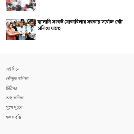
জ্বালানি সংকট মোকাবিলায় সরকার সর্বোচ্চ চেষ্টা
চালিয়ে যাচ্ছে
এই দিনে
কৌতুক কণিকা
চিঠিপত্র
তথ্য কণিকা
সুখে দুঃখে
হৃদয় বৃত্তি