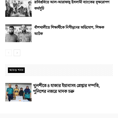
রাবিপ্রবিতে আল-আরাফাহ্‌ ইসলামী ব্যাংকের বৃক্ষরোপণ
কর্মসূচি
বাঁশখালীতে শিক্ষার্থীকে নিপীড়নের অভিযোগ, শিক্ষক
আটক
আরও খবর
খুলশীতে ৪ হাজার ইয়াবাসহ গ্রেপ্তার দম্পতি,
পুলিশের নজরে মাদক চক্র