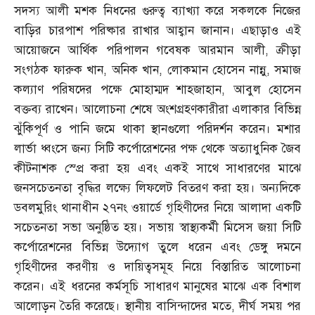
সদস্য আলী মশক নিধনের গুরুত্ব ব্যাখ্যা করে সকলকে নিজের
বাড়ির চারপাশ পরিষ্কার রাখার আহ্বান জানান। এছাড়াও এই
আয়োজনে আর্থিক পরিপালন গবেষক আরমান আলী
,
ক্রীড়া
সংগঠক ফারুক খান
,
অনিক খান
,
লোকমান হোসেন নান্নু
,
সমাজ
কল্যাণ পরিষদের পক্ষে মোহাম্মদ শাহজাহান
,
আবুল হোসেন
বক্তব্য রাখেন। আলোচনা শেষে অংশগ্রহণকারীরা এলাকার বিভিন্ন
ঝুঁকিপূর্ণ ও পানি জমে থাকা স্থানগুলো পরিদর্শন করেন। মশার
লার্ভা ধ্বংসে জন্য সিটি কর্পোরেশনের পক্ষ থেকে অত্যাধুনিক জৈব
কীটনাশক স্প্রে করা হয় এবং একই সাথে সাধারণের মাঝে
জনসচেতনতা বৃদ্ধির লক্ষ্যে লিফলেট বিতরণ করা হয়। অন্যদিকে
ডবলমুরিং থানাধীন ২৭নং ওয়ার্ডে গৃহিণীদের নিয়ে আলাদা একটি
সচেতনতা সভা অনুষ্ঠিত হয়। সভায় স্বাস্থ্যকর্মী মিসেস জয়া সিটি
কর্পোরেশনের বিভিন্ন উদ্যোগ তুলে ধরেন এবং ডেঙ্গু দমনে
গৃহিণীদের করণীয় ও দায়িত্বসমূহ নিয়ে বিস্তারিত আলোচনা
করেন। এই ধরনের কর্মসূচি সাধারণ মানুষের মাঝে এক বিশাল
আলোড়ন তৈরি করেছে। স্থানীয় বাসিন্দাদের মতে
,
দীর্ঘ সময় পর