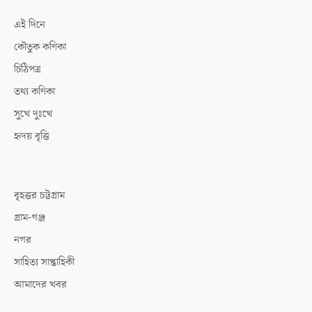
এই দিনে
কৌতুক কণিকা
চিঠিপত্র
তথ্য কণিকা
সুখে দুঃখে
হৃদয় বৃত্তি
বৃহত্তর চট্টগ্রাম
গ্রাম-গঞ্জ
নগর
সাহিত্য সাপ্তাহিকী
আমাদের খবর