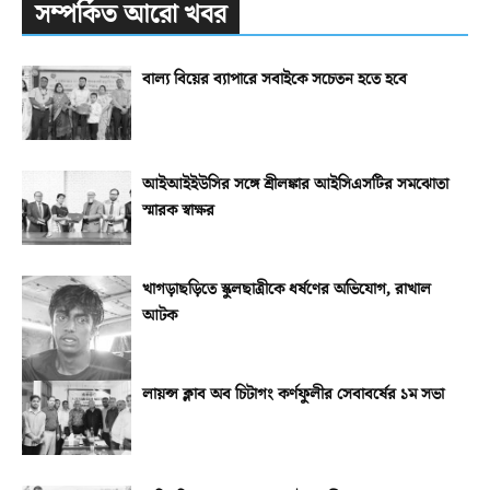
সম্পর্কিত আরো খবর
বাল্য বিয়ের ব্যাপারে সবাইকে সচেতন হতে হবে
আইআইইউসির সঙ্গে শ্রীলঙ্কার আইসিএসটির সমঝোতা
স্মারক স্বাক্ষর
খাগড়াছড়িতে স্কুলছাত্রীকে ধর্ষণের অভিযোগ, রাখাল
আটক
লায়ন্স ক্লাব অব চিটাগং কর্ণফুলীর সেবাবর্ষের ১ম সভা