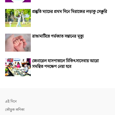
প্রস্তুতি ম্যাচের প্রথম দিনে মিরাজের লড়াকু সেঞ্চুরি
রাঙামাটিতে গর্ভজাত সন্তানের মৃত্যু
জেনারেল হাসপাতালে চিকিৎসাসেবায় আরো
সমন্বিত পদক্ষেপ নেয়া হবে
এই দিনে
কৌতুক কণিকা