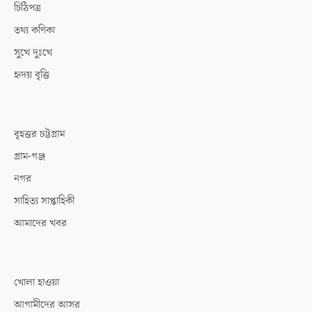
চিঠিপত্র
তথ্য কণিকা
সুখে দুঃখে
হৃদয় বৃত্তি
বৃহত্তর চট্টগ্রাম
গ্রাম-গঞ্জ
নগর
সাহিত্য সাপ্তাহিকী
আমাদের খবর
খোলা হাওয়া
আগামীদের আসর