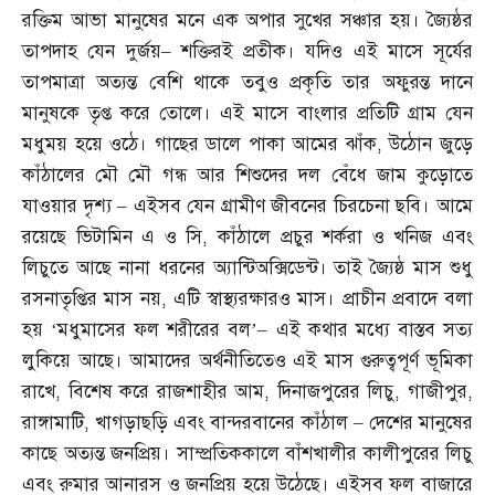
রক্তিম আভা মানুষের মনে এক অপার সুখের সঞ্চার হয়। জ্যৈষ্ঠর
তাপদাহ যেন দুর্জয়
–
শক্তিরই প্রতীক। যদিও এই মাসে সূর্যের
তাপমাত্রা অত্যন্ত বেশি থাকে তবুও প্রকৃতি তার অফুরন্ত দানে
মানুষকে তৃপ্ত করে তোলে। এই মাসে বাংলার প্রতিটি গ্রাম যেন
মধুময় হয়ে ওঠে। গাছের ডালে পাকা আমের ঝাঁক
,
উঠোন জুড়ে
কাঁঠালের মৌ মৌ গন্ধ আর শিশুদের দল বেঁধে জাম কুড়োতে
যাওয়ার দৃশ্য
–
এইসব যেন গ্রামীণ জীবনের চিরচেনা ছবি। আমে
রয়েছে ভিটামিন এ ও সি
,
কাঁঠালে প্রচুর শর্করা ও খনিজ এবং
লিচুতে আছে নানা ধরনের অ্যান্টিঅক্সিডেন্ট। তাই জ্যৈষ্ঠ মাস শুধু
রসনাতৃপ্তির মাস নয়
,
এটি স্বাস্থ্যরক্ষারও মাস। প্রাচীন প্রবাদে বলা
হয় ‘মধুমাসের ফল শরীরের বল’
–
এই কথার মধ্যে বাস্তব সত্য
লুকিয়ে আছে। আমাদের অর্থনীতিতেও এই মাস গুরুত্বপূর্ণ ভূমিকা
রাখে
,
বিশেষ করে রাজশাহীর আম
,
দিনাজপুরের লিচু
,
গাজীপুর
,
রাঙ্গামাটি
,
খাগড়াছড়ি এবং বান্দরবানের কাঁঠাল
–
দেশের মানুষের
কাছে অত্যন্ত জনপ্রিয়। সাম্প্রতিককালে বাঁশখালীর কালীপুরের লিচু
এবং রুমার আনারস ও জনপ্রিয় হয়ে উঠেছে। এইসব ফল বাজারে