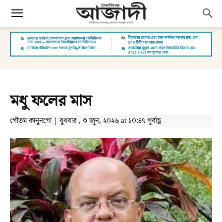
মধু ফলের মাস
গৌতম কানুনগো | বুধবার , ৩ জুন, ২০২৬ at ১০:৪৭ পূর্বাহ্ণ