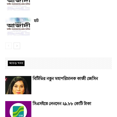
হাট
আরও খবর
বিটিভির নতুন মহাপরিচালক কাজী জেসিন
সিএসইতে লেনদেন ২৯.৮৮ কোটি টাকা