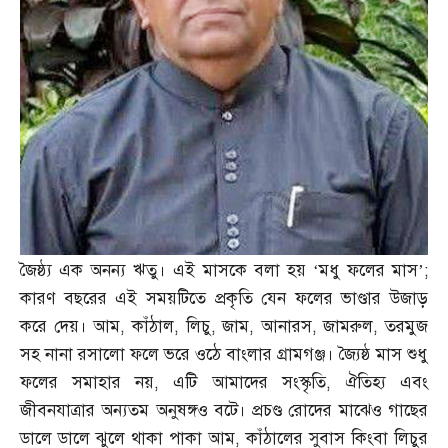
জৈষ্ঠ্য এক অনন্য ঋতু। এই মাসকে বলা হয় ‘মধু ফলের মাস’
;
কারণ বছরের এই সময়টিতে প্রকৃতি যেন ফলের ভাণ্ডার উজাড়
করে দেয়। আম
,
কাঁঠাল
,
লিচু
,
জাম
,
আনারস
,
জামরুল
,
তরমুজ
সহ নানা রসালো ফলে ভরে ওঠে বাংলার গ্রামগঞ্জ। জ্যৈষ্ঠ মাস শুধু
ফলের সমাহার নয়
,
এটি আমাদের সংস্কৃতি
,
ঐতিহ্য এবং
জীবনযাত্রার অন্যতম অনুষঙ্গও বটে। প্রচণ্ড রোদের মাঝেও গাছের
ডালে ডালে ঝুলে থাকা পাকা আম
,
কাঁঠালের সুবাস কিংবা লিচুর