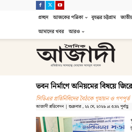
প্রচ্ছদ
আজকের পত্রিকা
বৃহত্তর চট্টগ্রাম
জাতীয়
আমাদের খবর
আরও
দৈনিক
আজাদী
ভবন নির্মাণে অনিয়মের বিষয়ে জির
সিডিএর প্রতিনিধিদের বৈঠকে গৃহায়ন ও গণপূর্ত মন্
আজাদী প্রতিবেদন | শুক্রবার , ২২ মে, ২০২৬ at ৫:৪২ পূর্বাহ্ণ