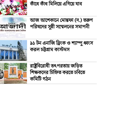
কাঁধে কাঁধ মিলিয়ে এগিয়ে যাব
আজ আশেকানে মোস্তফা (দ.) তরুণ
পরিষদের সুন্নী সম্মেলনের সমাপনী
৯১ টন এনার্জি ড্রিংক ও শ্যাম্পু ধ্বংস
করল চট্টগ্রাম কাস্টমস
রাষ্ট্রবিরোধী তৎপরতায় জড়িত
শিক্ষকদের চিহ্নিত করতে চবিতে
কমিটি গঠন