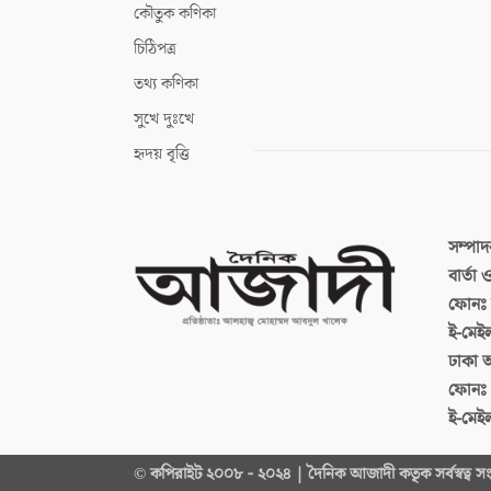
কৌতুক কণিকা
চিঠিপত্র
তথ্য কণিকা
সুখে দুঃখে
হৃদয় বৃত্তি
সম্পা
বার্তা
ফোনঃ ব
ই-মেই
ঢাকা 
ফোনঃ
ই-মেই
© কপিরাইট ২০০৮ - ২০২৪ | দৈনিক আজাদী কতৃক সর্বস্বত্ব