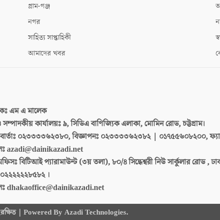
গ্রাম-গঞ্জ
আ
নগর
ন
সাহিত্য সাপ্তাহিকী
স্ব
আমাদের খবর
ক
দকঃ
এম এ মালেক
 ও সম্পাদকীয় কার্যালয়ঃ
৯, সিডিএ বাণিজ্যিক এলাকা, মোমিন রোড, চট্টগ্রাম।
ার্তাঃ
০২৩৩৩৩৬২৩৮০, বিজ্ঞাপনঃ ০২৩৩৩৩৬২৩৮২ | ০১৭৫৫৬০৮২০০, ফ্য
লঃ
azadi@dainikazadi.net
অফিসঃ
বিটিআই প্যারামাউন্ট (৩য় তলা), ৮০/৪ সিদ্ধেশ্বরী নিউ সার্কুলার রোড , ঢ
০২২২২২২৮৫৮২ ।
লঃ
dhakaoffice@dainikazadi.net
 সংরক্ষিত | Powered By Azadi Technologies.