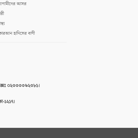
গামীদের আসর
ারী
াস্থ্য
োরআন হাদিসের বাণী
াক্সঃ ০২৩৩৩৩৬২৩৮১।
াকা-১২১৭।