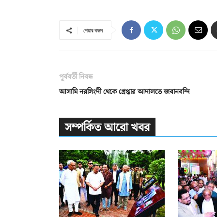
শেয়ার করুন
পূর্ববর্তী নিবন্ধ
আসামি নরসিংদী থেকে গ্রেপ্তার আদালতে জবানবন্দি
সম্পর্কিত আরো খবর