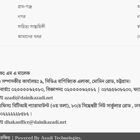
গ্রাম-গঞ্জ
আ
নগর
ন
সাহিত্য সাপ্তাহিকী
স্ব
আমাদের খবর
ক
দকঃ
এম এ মালেক
 ও সম্পাদকীয় কার্যালয়ঃ
৯, সিডিএ বাণিজ্যিক এলাকা, মোমিন রোড, চট্টগ্রাম।
ার্তাঃ
০২৩৩৩৩৬২৩৮০, বিজ্ঞাপনঃ ০২৩৩৩৩৬২৩৮২ | ০১৭৫৫৬০৮২০০, ফ্য
লঃ
azadi@dainikazadi.net
অফিসঃ
বিটিআই প্যারামাউন্ট (৩য় তলা), ৮০/৪ সিদ্ধেশ্বরী নিউ সার্কুলার রোড , ঢ
০২২২২২২৮৫৮২ ।
লঃ
dhakaoffice@dainikazadi.net
 সংরক্ষিত | Powered By Azadi Technologies.