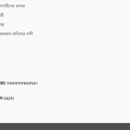
গামীদের আসর
ারী
াস্থ্য
োরআন হাদিসের বাণী
াক্সঃ ০২৩৩৩৩৬২৩৮১।
াকা-১২১৭।