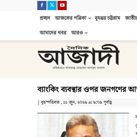
প্রচ্ছদ
আজকের পত্রিকা
বৃহত্তর চট্টগ্রাম
জাতীয়
আমাদের খবর
আরও
দৈনিক
আজাদী
ব্যাংকিং ব্যবস্থার ওপর জনগণের আস্
| বৃহস্পতিবার , ১১ জুন, ২০২৬ at ৬:০৯ পূর্বাহ্ণ