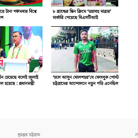
তে টানা পঞ্চমবার বিশ্বে
৮ ব্র্যান্ডের স্কিন ক্রিমে ‘ভয়াবহ মাত্রার’
দেশ
মার্কারি পেয়েছে বিএসটিআই
তন চেয়েছে বলেই জুলাই
‘চলে আসুন ষোলশহর’যে ফেসবুক পোস্ট
য়েছে : প্রধানমন্ত্রী
চট্টগ্রামের আন্দোলনে নতুন গতি এনেছিল
বৃহত্তর চট্টগ্রাম
খ