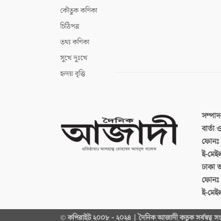
কৌতুক কণিকা
চিঠিপত্র
তথ্য কণিকা
সুখে দুঃখে
হৃদয় বৃত্তি
সম্পা
বার্তা
ফোনঃ ব
ই-মেই
ঢাকা 
ফোনঃ
ই-মেই
© কপিরাইট ২০০৮ - ২০২৪ | দৈনিক আজাদী কতৃক সর্বস্বত্ব