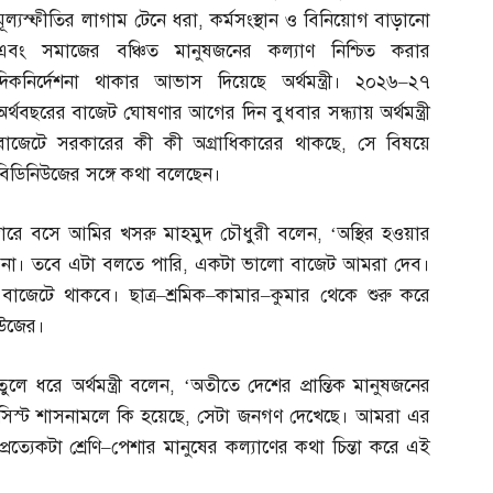
মূল্যস্ফীতির লাগাম টেনে ধরা
,
কর্মসংস্থান ও বিনিয়োগ বাড়ানো
এবং সমাজের বঞ্চিত মানুষজনের কল্যাণ নিশ্চিত করার
দিকনির্দেশনা থাকার আভাস দিয়েছে অর্থমন্ত্রী। ২০২৬
–
২৭
অর্থবছরের বাজেট ঘোষণার আগের দিন বুধবার সন্ধ্যায় অর্থমন্ত্রী
বাজেটে সরকারের কী কী অগ্রাধিকারের থাকছে
,
সে বিষয়ে
বিডিনিউজের সঙ্গে কথা বলেছেন।
বারে বসে আমির খসরু মাহমুদ চৌধুরী বলেন
, ‘
অস্থির হওয়ার
ে না। তবে এটা বলতে পারি
,
একটা ভালো বাজেট আমরা দেব।
বাজেটে থাকবে। ছাত্র
–
শ্রমিক
–
কামার
–
কুমার থেকে শুরু করে
িউজের।
ে ধরে অর্থমন্ত্রী বলেন
, ‘
অতীতে দেশের প্রান্তিক মানুষজনের
াসিস্ট শাসনামলে কি হয়েছে
,
সেটা জনগণ দেখেছে। আমরা এর
্যেকটা শ্রেণি
–
পেশার মানুষের কল্যাণের কথা চিন্তা করে এই