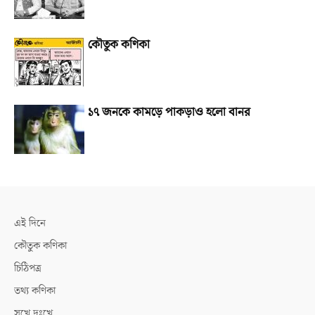
কৌতুক কণিকা
১৭ জনকে কামড়ে পাকড়াও হলো বানর
এই দিনে
কৌতুক কণিকা
চিঠিপত্র
তথ্য কণিকা
সুখে দুঃখে