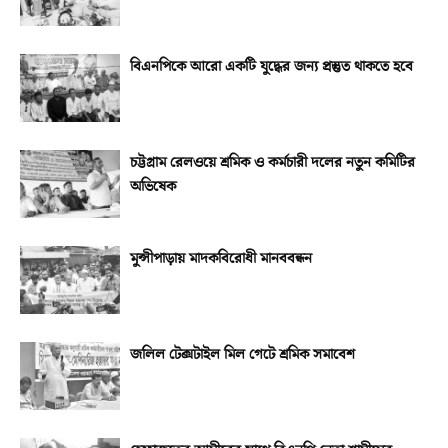
বিএনপিকে আরো একটি যুদ্ধের জন্য প্রস্তুত থাকতে হবে
চট্টগ্রাম রেলওয়ে শ্রমিক ও কর্মচারী দলের নতুন কমিটির
অভিষেক
মুন্সীপাড়ায় মাদকবিরোধী মানববন্ধন
জলিল টেক্সটাইল মিল গেটে শ্রমিক সমাবেশ