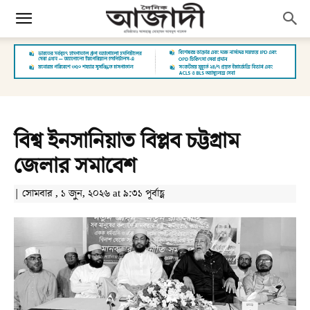
বিশ্ব ইনসানিয়াত বিপ্লব চট্টগ্রাম
জেলার সমাবেশ
| সোমবার , ১ জুন, ২০২৬ at ৯:৩১ পূর্বাহ্ণ