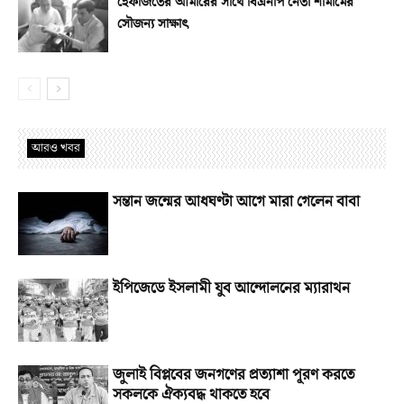
হেফাজতের আমীরের সাথে বিএনপি নেতা শামীমের
সৌজন্য সাক্ষাৎ
আরও খবর
সন্তান জন্মের আধঘণ্টা আগে মারা গেলেন বাবা
ইপিজেডে ইসলামী যুব আন্দোলনের ম্যারাথন
জুলাই বিপ্লবের জনগণের প্রত্যাশা পূরণ করতে
সকলকে ঐক্যবদ্ধ থাকতে হবে