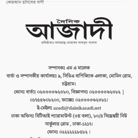
কোরআন হাদিসের বাণী
সম্পাদকঃ
এম এ মালেক
বার্তা ও সম্পাদকীয় কার্যালয়ঃ
৯, সিডিএ বাণিজ্যিক এলাকা, মোমিন রোড,
চট্টগ্রাম।
ফোনঃ বার্তাঃ
০২৩৩৩৩৬২৩৮০, বিজ্ঞাপনঃ ০২৩৩৩৩৬২৩৮২ |
০১৭৫৫৬০৮২০০, ফ্যাক্সঃ ০২৩৩৩৩৬২৩৮১।
ই-মেইলঃ
azadi@dainikazadi.net
ঢাকা অফিসঃ
বিটিআই প্যারামাউন্ট (৩য় তলা), ৮০/৪ সিদ্ধেশ্বরী নিউ
সার্কুলার রোড , ঢাকা-১২১৭।
ফোনঃ
০২২২২২২৮৫৮২ ।