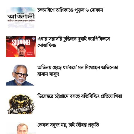
চন্দনাইশে অগ্নিকাণ্ডে পুড়ল ৬ দোকান
এবার সরাসরি চুক্তিতে দুবাই ক্যাপিটালসে
মোস্তাফিজ
অভিনয় ছেড়ে ধর্মকর্মে মন দিয়েছেন অভিনেতা
হাসান মাসুদ
ডিসেম্বরে চট্টগ্রামে বসছে বডিবিল্ডিং প্রতিযোগিতা
কেবল সবুজ নয়, চাই জীবন্ত প্রকৃতি