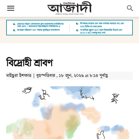
বিদ্রোহী শ্রাবণ
মাইছুরা ইশফাত | বৃহস্পতিবার , ১৮ জুন, ২০২৬ at ৮:১৪ পূর্বাহ্ণ