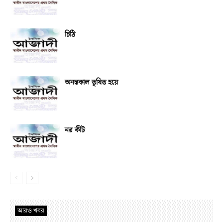
চিঠি
অনন্তকাল তৃষিত হয়ে
নর কীট
আরও খবর