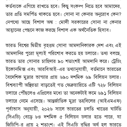
কর্তব্যকে এগিয়ে রাখতে হবে। কিছু সংকল্প নিতে হবে আমাদের
,
তার প্রতি সমর্পিত থাকতে হবে। সোনা না কেনার অনুরোধ কেন
?
নেপথ্যে আছে বিশাল অঙ্ক
:
মোদী সরকারের সোনা না কেনার
আহ্বানের পেছনে কাজ করছে বিশাল এক অর্থনৈতিক হিসাব।
ভারত বিশ্বের দ্বিতীয় বৃহত্তম সোনা আমদানিকারক দেশ এবং এই
আমদানির পুরো মূল্যই পরিশোধ করতে হয় ডলারে। তথ্য বলছে
,
ভারত তার সোনার চাহিদার ৯০ শতাংশই আমদানি করে। ট্রেডিং
ইকোনমিক্স এবং আরবিআই
–
এর তথ্যানুযায়ী
,
বর্তমানে ভারতের
বৈদেশিক মুদ্রার ভান্ডার প্রায় ৬৯০ দশমিক ৬৯ বিলিয়ন ডলার।
বিশ্বব্যাপী অস্থিরতা বাড়তেই গত ফেব্রুয়ারিতে এটি ৭২৮ বিলিয়ন
ডলারে পৌঁছলেও এপ্রিলের মধ্যে তা অনেকটাই কমে ৬৯১ বিলিয়ন
ডলারে নেমে এসেছে। আন্তর্জাতিক মুদ্রা তহবিলের
(
আইএমএফ
)
পূর্বাভাস অনুযায়ী
,
২০২৬ সালে ভারতের চলতি খাতের ঘাটতি
(
সিএডি
)
বেড়ে ৮৪ দশমিক ৫ বিলিয়ন ডলার হতে পারে
,
যা
জিডিপি
–
র প্রায় ২ শতাংশ। এই সিএডি বৃদ্ধির অর্থ হল ভারতে