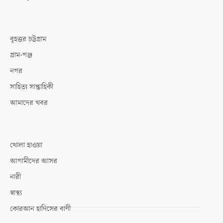
বৃহত্তর চট্টগ্রাম
গ্রাম-গঞ্জ
নগর
সাহিত্য সাপ্তাহিকী
আমাদের খবর
খোলা হাওয়া
আগামীদের আসর
নারী
স্বাস্থ্য
কোরআন হাদিসের বাণী