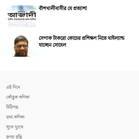
বাঁশখালীবাসীর যে প্রত্যাশা
সেপাক টাকরো কোচের প্রশিক্ষণ নিতে থাইল্যান্ড
যাচ্ছেন সোহেল
এই দিনে
কৌতুক কণিকা
চিঠিপত্র
তথ্য কণিকা
সুখে দুঃখে
হৃদয় বৃত্তি