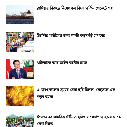
রাশিয়ার বিরুদ্ধে নিষেধাজ্ঞা বিলে মার্কিন সেনেটে সায়
ইতালির যাত্রীদের জন্য পাল্টা কড়াকড়ি স্পেনের
থাইল্যান্ডে অস্ত্র আইন কঠোর হচ্ছে
এ যাবৎকালের সূর্যের সেরা ছবি মিলল, সেইসঙ্গে এল
নতুন রহস্য
ইয়েমেনের সামরিক ঘাঁটিতে হুথিদের ক্ষেপণাস্ত্র হামলায় ৫৮
সেনা নিহত