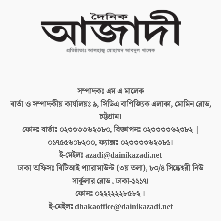
সম্পাদকঃ
এম এ মালেক
বার্তা ও সম্পাদকীয় কার্যালয়ঃ
৯, সিডিএ বাণিজ্যিক এলাকা, মোমিন রোড,
চট্টগ্রাম।
ফোনঃ বার্তাঃ
০২৩৩৩৩৬২৩৮০, বিজ্ঞাপনঃ ০২৩৩৩৩৬২৩৮২ |
০১৭৫৫৬০৮২০০, ফ্যাক্সঃ ০২৩৩৩৩৬২৩৮১।
ই-মেইলঃ
azadi@dainikazadi.net
ঢাকা অফিসঃ
বিটিআই প্যারামাউন্ট (৩য় তলা), ৮০/৪ সিদ্ধেশ্বরী নিউ
সার্কুলার রোড , ঢাকা-১২১৭।
ফোনঃ
০২২২২২২৮৫৮২ ।
ই-মেইলঃ
dhakaoffice@dainikazadi.net