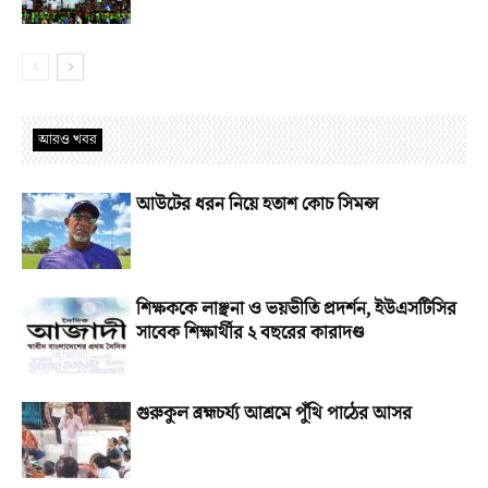
আরও খবর
আউটের ধরন নিয়ে হতাশ কোচ সিমন্স
শিক্ষককে লাঞ্ছনা ও ভয়ভীতি প্রদর্শন, ইউএসটিসির
সাবেক শিক্ষার্থীর ২ বছরের কারাদণ্ড
গুরুকুল ব্রহ্মচর্য্য আশ্রমে পুঁথি পাঠের আসর