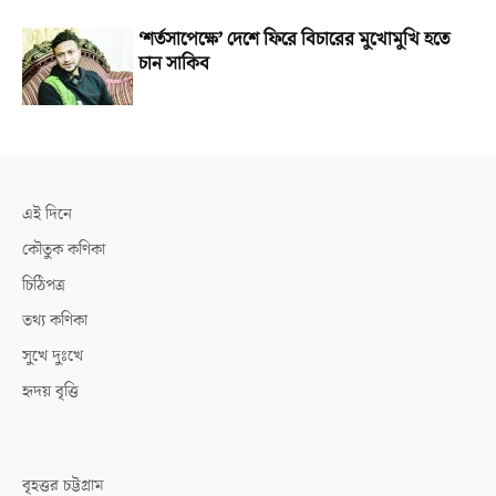
‘শর্তসাপেক্ষে’ দেশে ফিরে বিচারের মুখোমুখি হতে
চান সাকিব
এই দিনে
কৌতুক কণিকা
চিঠিপত্র
তথ্য কণিকা
সুখে দুঃখে
হৃদয় বৃত্তি
বৃহত্তর চট্টগ্রাম