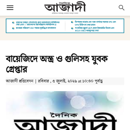
বায়েজিদে অস্ত্র ও গুলিসহ যুবক
গ্রেপ্তার
আজাদী প্রতিবেদন | রবিবার , ৫ জুলাই, ২০২৬ at ১০:৩০ পূর্বাহ্ণ