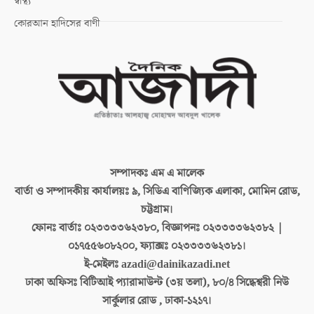
স্বাস্থ্য
কোরআন হাদিসের বাণী
সম্পাদকঃ
এম এ মালেক
বার্তা ও সম্পাদকীয় কার্যালয়ঃ
৯, সিডিএ বাণিজ্যিক এলাকা, মোমিন রোড,
চট্টগ্রাম।
ফোনঃ বার্তাঃ
০২৩৩৩৩৬২৩৮০, বিজ্ঞাপনঃ ০২৩৩৩৩৬২৩৮২ |
০১৭৫৫৬০৮২০০, ফ্যাক্সঃ ০২৩৩৩৩৬২৩৮১।
ই-মেইলঃ
azadi@dainikazadi.net
ঢাকা অফিসঃ
বিটিআই প্যারামাউন্ট (৩য় তলা), ৮০/৪ সিদ্ধেশ্বরী নিউ
সার্কুলার রোড , ঢাকা-১২১৭।