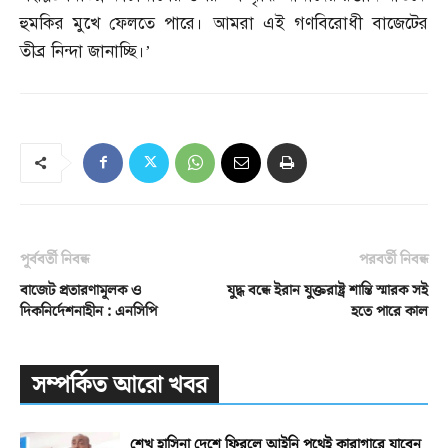
হুমকির মুখে ফেলতে পারে। আমরা এই গণবিরোধী বাজেটের
তীব্র নিন্দা জানাচ্ছি।’
পূর্ববর্তী নিবন্ধ
পরবর্তী নিবন্ধ
বাজেট প্রতারণামূলক ও
যুদ্ধ বন্ধে ইরান যুক্তরাষ্ট্র শান্তি স্মারক সই
দিকনির্দেশনাহীন : এনসিপি
হতে পারে কাল
সম্পর্কিত আরো খবর
শেখ হাসিনা দেশে ফিরলে আইনি পথেই কারাগারে যাবেন