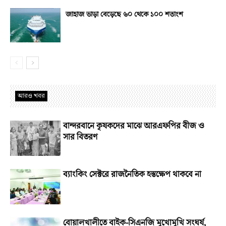
জাহাজ ভাড়া বেড়েছে ৬০ থেকে ১০০ শতাংশ
আরও খবর
বান্দরবানে কৃষকদের মাঝে আরএফপির বীজ ও
সার বিতরণ
ব্যাংকিং সেক্টরে রাজনৈতিক হস্তক্ষেপ থাকবে না
বোয়ালখালীতে বাইক-সিএনজি মুখোমুখি সংঘর্ষ,