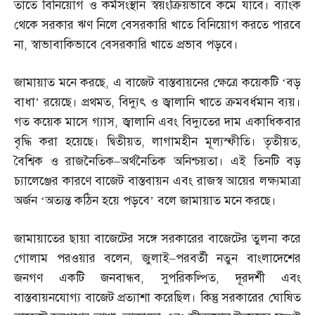
তাতে বিনিয়োগ ও কর্মসংস্থান স্বয়ংক্রিয়ভাবে কমে যাবে। ব্যাংক
থেকে সরকার ঋণ নিলে বেসরকারি খাতে বিনিয়োগ করতে পারবে
না
,
স্বাভাবাকিভাবে বেসরকারি খাতে প্রভাব পড়বে।
জামায়াত মনে করছে
,
এ বাজেট বাস্তবায়নের ক্ষেত্রে কয়েকটি ‘বড়
বাধা’ রয়েছে। প্রথমত
,
বিদ্যুৎ ও জ্বালানি খাতে ক্রমবর্ধমান ব্যয়।
গত কয়েক মাসে গ্যাস
,
জ্বালানি এবং বিদ্যুতের দাম একাধিকবার
বৃদ্ধি করা হয়েছে। দ্বিতীয়ত
,
লাগামহীন মূল্যস্ফীতি। তৃতীয়ত
,
বৈশ্বিক ও রাজনৈতিক
–
অর্থনৈতিক অনিশ্চয়তা। এই তিনটি বড়
চ্যালেঞ্জের কারণে বাজেট বাস্তবায়ন এবং রাজস্ব আয়ের লক্ষ্যমাত্রা
অর্জন ‘অত্যন্ত কঠিন হয়ে পড়বে’ বলে জামায়াত মনে করছে।
জামায়াতের ছায়া বাজেটের সঙ্গে সরকারের বাজেটের তুলনা করে
গোলাম পরওয়ার বলেন
,
জুলাই
–
পরবর্তী নতুন বাংলাদেশের
জনগণ একটি জনবান্ধব
,
সুপরিকল্পিত
,
দূরদর্শী এবং
বাস্তবায়নযোগ্য বাজেট প্রত্যাশা করেছিল। কিন্তু সরকারের ঘোষিত