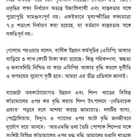
প্রবৃদ্ধির লক্ষ্য নির্ধারণ অত্যন্ত উচ্চাভিলাষী এবং বাস্তবতার সঙ্গে
পুরোপুরি সামঞ্জস্যপূর্ণ নয়। একইভাবে মূল্যস্ফীতির লক্ষ্যমাত্রা
৭
.
৫ শতাংশ নির্ধারণ করা হয়েছে
,
যা বর্তমান বাস্তবতার সঙ্গে
সঙ্গতিপূর্ণ নয়।
গোলাম পরওয়ার বলেন
,
বার্ষিক উন্নয়ন কর্মসূচির
(
এডিপি
)
আকার
বাড়িয়ে ৩ লাখ কোটি টাকা করা হয়েছে। কিন্তু পরিকল্পনা
,
স্বচ্ছতা
ও জবাবদিহি নিশ্চিত না করে এডিপির আকার বৃদ্ধি করলে দুর্নীতি
ও অপচয়ের সুযোগ সৃষ্টি হবে। আমরা এর তীব্র প্রতিবাদ জানাই।
বাজেটে অবকাঠামোগত উন্নয়ন এবং শিল্প খাতের বিভিন্ন
কাঁচামালের ওপর কর বৃদ্ধি করায় শিল্প উৎপাদনে ‘নেতিবাচক
প্রভাব’ পড়বে বলে আশঙ্কা করছে জামায়াত। দলটির ভাষ্য
,
পেট্রোলিয়াম
,
বিদ্যুৎ ও গ্যাসের ওপর ভ্যাট বৃদ্ধি জনজীবনে
দুর্ভোগ বয়ে আনবে। ‘আরএমজি তথা তৈরি পোশাক শিল্পের সঙ্গে
সংশ্লিষ্ট বিভিন্ন কাঁচামালের ওপর শুল্ক বৃদ্ধি আমাদের রপ্তানি খাতকে