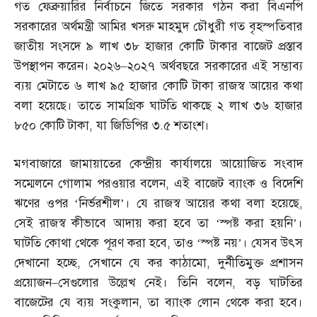
গত ফেব্রুয়ারির নির্বাচনে জিতে সরকার গঠন করা বিএনপি
সরকারের অর্থমন্ত্রী আমির খসরু মাহমুদ চৌধুরী গত বৃহস্পতিবার
জাতীয় সংসদে ৯ লাখ ৩৮ হাজার কোটি টাকার বাজেট প্রস্তাব
উপস্থাপন করেন। ২০২৬
–
২০২৭ অর্থবছরে সরকারের এই সম্ভাব্য
ব্যয় মেটাতে ৬ লাখ ৯৫ হাজার কোটি টাকা রাজস্ব আয়ের কথা
বলা হয়েছে। তাতে সামগ্রিক ঘাটতি থাকছে ২ লাখ ৩৬ হাজার
৮৫০ কোটি টাকা
,
যা জিডিপির ৩
.
৫ শতাংশ।
মগবাজারে জামায়াতের কেন্দ্রীয় কার্যালয়ে আয়োজিত সংবাদ
সম্মেলনে গোলাম পরওয়ার বলেন
,
এই বাজেট ব্যাংক ও বিদেশি
ঋণের ওপর ‘নির্ভরশীল’। যে রাজস্ব আয়ের কথা বলা হয়েছে
,
সেই রাজস্ব কীভাবে আদায় করা হবে তা ‘স্পষ্ট করা হয়নি’।
ঘাটতি কোথা থেকে পূরণ করা হবে
,
তাও ‘স্পষ্ট নয়’। যেসব উৎস
দেখানো হচ্ছে
,
সেখানে যে কর কাঠামো
,
দুর্নীতিমুক্ত প্রশাসন
প্রয়োজন
–
সেগুলোর উল্লেখ নেই। তিনি বলেন
,
বড় ঘাটতির
বাজেটের যে ব্যয় সংকুলান
,
তা ব্যাংক লোন থেকে করা হবে।