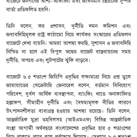
বাজেটে জনগণের আশা
–
আকাঙ্ক্ষা এবং জীবনমান উন্নয়নের সুস্পষ্ট
বার্তা প্রতিফলিত হয়নি।
তিনি বলেন
,
কর প্রশাসন
,
দুর্নীতি দমন কমিশন এবং
জবাবদিহিমূলক রাষ্ট্র কাঠামো নিয়ে কার্যকর সংস্কারের প্রতিফলন
বাজেটে দেখা যায়নি। আমরা আশঙ্কা করছি
,
সুশাসন ও জবাবদিহি
নিশ্চিত না হলে এই বিপুল অঙ্কের বাজেট বাস্তবায়নের সময়
দুর্নীতি
,
অপচয় এবং লুটপাটের ঝুঁকি বাড়বে।
বাজেটে ৬
.
৫ শতাংশ জিডিপি প্রবৃদ্ধির লক্ষ্যমাত্রা নিয়ে প্রশ্ন তুলে
জামায়াতের সেক্রেটারি জেনারেল বলেন
,
বর্তমান বিনিয়োগ
পরিবেশ
,
দুর্বল আর্থিক ব্যবস্থাপনা
,
ব্যাংকিং খাতে অনাকাঙ্ক্ষিত
হস্তক্ষেপ
,
সীমাহীন দুর্নীতি এবং বৈষম্যমূলক নীতির কারণে
উৎপাদনশীলতা বাধাগ্রস্ত হওয়ার আশঙ্কা রয়েছে। তিনি বলেন
,
আন্তর্জাতিক মুদ্রা তহবিলসহ
(
আইএমএফ
)
বিভিন্ন আন্তর্জাতিক
সংস্থা আগামী অর্থবছরে বাংলাদেশের প্রবৃদ্ধির হার ৫ শতাংশের
নিচে থাকতে পারে বলে পূর্বাভাস দিয়েছে। সেখানে ৬
.
৫ শতাংশ