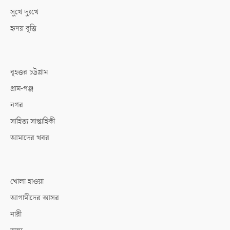
সুখে দুঃখে
হৃদয় বৃত্তি
বৃহত্তর চট্টগ্রাম
গ্রাম-গঞ্জ
নগর
সাহিত্য সাপ্তাহিকী
আমাদের খবর
খোলা হাওয়া
আগামীদের আসর
নারী