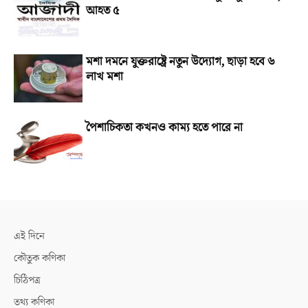
আহত ৫
মশা দমনে যুক্তরাষ্ট্রে নতুন উদ্যোগ, ছাড়া হবে ৬
লাখ মশা
পৈশাচিকতা কখনও কাম্য হতে পারে না
এই দিনে
কৌতুক কণিকা
চিঠিপত্র
তথ্য কণিকা