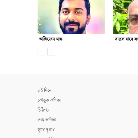
অক্সিজেন মাস্ক
বদলে যাবে সমা
এই দিনে
কৌতুক কণিকা
চিঠিপত্র
তথ্য কণিকা
সুখে দুঃখে