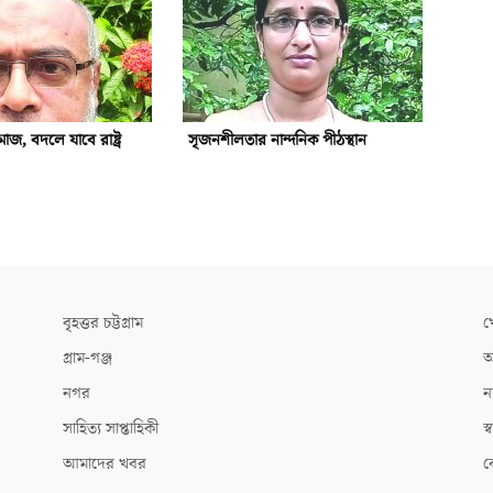
জ, বদলে যাবে রাষ্ট্র
সৃজনশীলতার নান্দনিক পীঠস্থান
বৃহত্তর চট্টগ্রাম
খ
গ্রাম-গঞ্জ
আ
নগর
ন
সাহিত্য সাপ্তাহিকী
স্ব
আমাদের খবর
ক