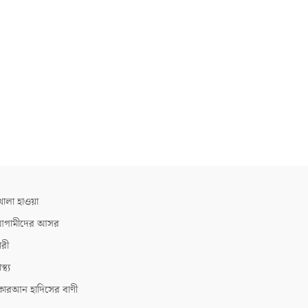
োলা হাওয়া
গামীদের আসর
ারী
াস্থ্য
োরআন হাদিসের বাণী