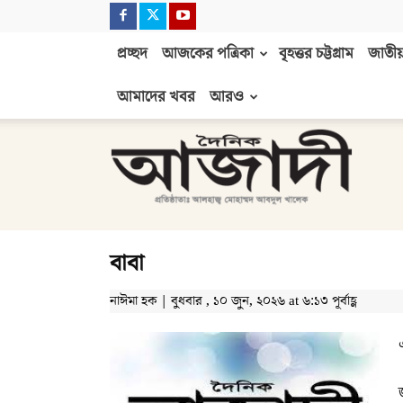
প্রচ্ছদ
আজকের পত্রিকা
বৃহত্তর চট্টগ্রাম
জাতীয়
আমাদের খবর
আরও
দৈনিক
আজাদী
বাবা
নাঈমা হক | বুধবার , ১০ জুন, ২০২৬ at ৬:১৩ পূর্বাহ্ণ