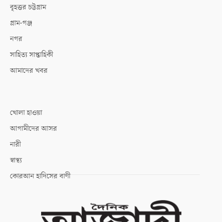
বৃহত্তর চট্টগ্রাম
গ্রাম-গঞ্জ
নগর
সাহিত্য সাপ্তাহিকী
আমাদের খবর
খোলা হাওয়া
আগামীদের আসর
নারী
স্বাস্থ্য
কোরআন হাদিসের বাণী