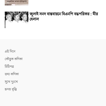
জুলাই সনদ বাস্তবায়নে বিএনপি বদ্ধপরিকর : মীর
হেলাল
এই দিনে
কৌতুক কণিকা
চিঠিপত্র
তথ্য কণিকা
সুখে দুঃখে
হৃদয় বৃত্তি