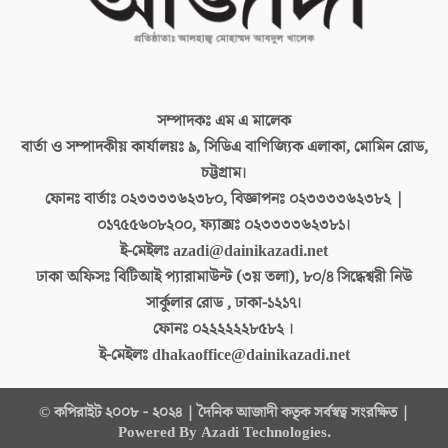
সম্পাদকঃ
এম এ মালেক
বার্তা ও সম্পাদকীয় কার্যালয়ঃ
৯, সিডিএ বাণিজ্যিক এলাকা, মোমিন রোড,
চট্টগ্রাম।
ফোনঃ বার্তাঃ
০২৩৩৩৩৬২৩৮০, বিজ্ঞাপনঃ ০২৩৩৩৩৬২৩৮২ |
০১৭৫৫৬০৮২০০, ফ্যাক্সঃ ০২৩৩৩৩৬২৩৮১।
ই-মেইলঃ
azadi@dainikazadi.net
ঢাকা অফিসঃ
বিটিআই প্যারামাউন্ট (৩য় তলা), ৮০/৪ সিদ্ধেশ্বরী নিউ
সার্কুলার রোড , ঢাকা-১২১৭।
ফোনঃ
০২২২২২২৮৫৮২ ।
ই-মেইলঃ
dhakaoffice@dainikazadi.net
© কপিরাইট ২০০৮ - ২০২৪ | দৈনিক আজাদী কতৃক সর্বস্বত্ব সংরক্ষিত |
Powered By Azadi Technologies.