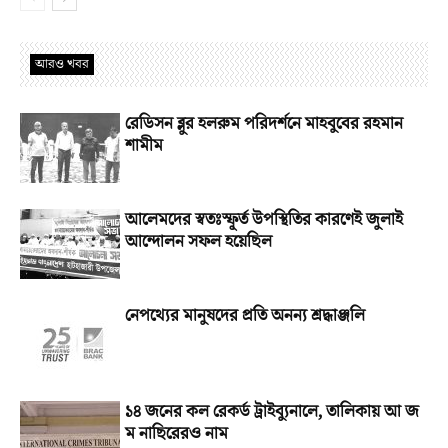
আরও খবর
রেডিসন ব্লুর হলরুম পরিদর্শনে মাহবুবের রহমান
শামীম
আলেমদের স্বতঃস্ফূর্ত উপস্থিতির কারণেই জুলাই
আন্দোলন সফল হয়েছিল
নেপথ্যের মানুষদের প্রতি অনন্য শ্রদ্ধাঞ্জলি
১৪ জনের কল রেকর্ড ট্রাইব্যুনালে, তালিকায় আ জ
ম নাছিরেরও নাম