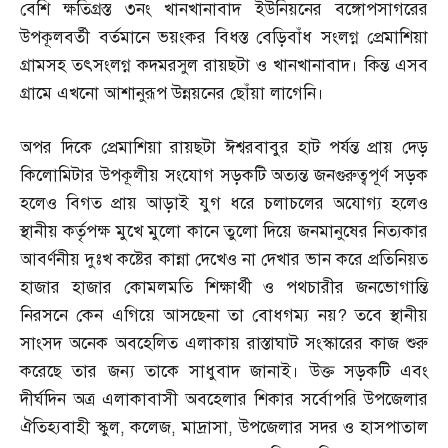
বেশি ক্ষতিগ্রস্ত ৩নং খানখানাবাদ ইউনিয়নের বঙ্গোপসাগরের
উপকূলবর্তী বর্তমানে ভয়ংকর বিধস্ত বেড়িবাঁধ সংলগ্ন প্রেমাশিয়া
গ্রামসহ তৎসংলগ্ন কদমরসুল রায়ছটা ও খানখানাবাদ। কিন্ত এসব
গ্রামে এখনো আশানুরূপ উন্নয়নের ছোঁয়া লাগেনি।
অপর দিকে প্রেমাশিয়া রায়ছটা ঈশ্বরবাবুর হাট পর্যন্ত প্রায় দেড়
কিলোমিটার উপকূলীয় সংযোগ সড়কটি অত্যন্ত জনগুরুত্বপূর্ণ সড়ক
হলেও বিগত প্রায় আড়াই যুগ ধরে চলাচলের অযোগ্য হলেও
স্থানীয় কর্তৃপক্ষ মুখে মুলো কানে তুলো দিয়ে জনমানুষের নিত্যকার
আবর্ণনীয় দুঃখ কষ্টের কান্না দেখেও না দেখার ভান করে প্রতিনিয়ত
হাজার হাজার কোমলমতি শিক্ষার্থী ও পথচারীর জনভোগান্তি
নিরসনে কেন এগিয়ে আসছেনা তা বোধগম্য নয়
?
তবে স্থানীয়
সাংসদ অনেক অবহেলিত এলাকায় রাস্তাঘাট সংস্কারের কাজ শুরু
করেছে তার জন্য তাকে সাধুবাদ জানাই। উক্ত সড়কটি এবং
দীর্ঘদিন অত্র এলাকাবাসী অবহেলার শিকার সর্বোপরি উপজেলার
ঐতিহ্যবাহী স্কুল
,
কলেজ
,
মাদ্রাসা
,
উপজেলার সদর ও হাসপাতাল