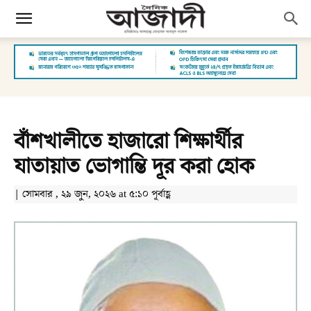
বাঁশখালীতে হাজারো শিক্ষার্থীর
যাতায়াত ভোগান্তি দূর করা হোক
| সোমবার , ২৯ জুন, ২০২৬ at ৫:১০ পূর্বাহ্ণ