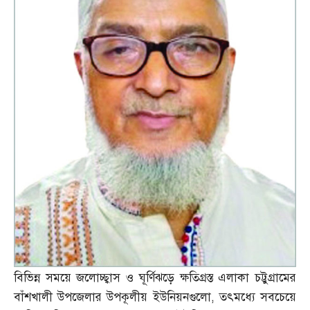
বিভিন্ন সময়ে জলোচ্ছ্বাস ও ঘূর্ণিঝড়ে ক্ষতিগ্রস্ত এলাকা চট্টুগ্রামের
বাঁশখালী উপজেলার উপকূলীয় ইউনিয়নগুলো
,
তৎমধ্যে সবচেয়ে