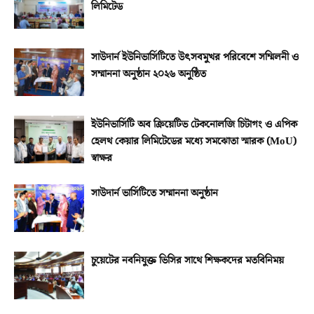
লিমিটেড
সাউদার্ন ইউনিভার্সিটিতে উৎসবমুখর পরিবেশে সম্মিলনী ও
সম্মাননা অনুষ্ঠান ২০২৬ অনুষ্ঠিত
ইউনিভার্সিটি অব ক্রিয়েটিভ টেকনোলজি চিটাগং ও এপিক
হেলথ কেয়ার লিমিটেডের মধ্যে সমঝোতা স্মারক (MoU)
স্বাক্ষর
সাউদার্ন ভার্সিটিতে সম্মাননা অনুষ্ঠান
চুয়েটের নবনিযুক্ত ভিসির সাথে শিক্ষকদের মতবিনিময়