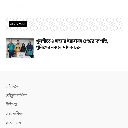
আরও খবর
খুলশীতে ৪ হাজার ইয়াবাসহ গ্রেপ্তার দম্পতি,
পুলিশের নজরে মাদক চক্র
এই দিনে
কৌতুক কণিকা
চিঠিপত্র
তথ্য কণিকা
সুখে দুঃখে