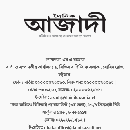
সম্পাদকঃ
এম এ মালেক
বার্তা ও সম্পাদকীয় কার্যালয়ঃ
৯, সিডিএ বাণিজ্যিক এলাকা, মোমিন রোড,
চট্টগ্রাম।
ফোনঃ বার্তাঃ
০২৩৩৩৩৬২৩৮০, বিজ্ঞাপনঃ ০২৩৩৩৩৬২৩৮২ |
০১৭৫৫৬০৮২০০, ফ্যাক্সঃ ০২৩৩৩৩৬২৩৮১।
ই-মেইলঃ
azadi@dainikazadi.net
ঢাকা অফিসঃ
বিটিআই প্যারামাউন্ট (৩য় তলা), ৮০/৪ সিদ্ধেশ্বরী নিউ
সার্কুলার রোড , ঢাকা-১২১৭।
ফোনঃ
০২২২২২২৮৫৮২ ।
ই-মেইলঃ
dhakaoffice@dainikazadi.net