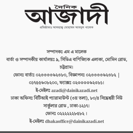
সম্পাদকঃ
এম এ মালেক
বার্তা ও সম্পাদকীয় কার্যালয়ঃ
৯, সিডিএ বাণিজ্যিক এলাকা, মোমিন রোড,
চট্টগ্রাম।
ফোনঃ বার্তাঃ
০২৩৩৩৩৬২৩৮০, বিজ্ঞাপনঃ ০২৩৩৩৩৬২৩৮২ |
০১৭৫৫৬০৮২০০, ফ্যাক্সঃ ০২৩৩৩৩৬২৩৮১।
ই-মেইলঃ
azadi@dainikazadi.net
ঢাকা অফিসঃ
বিটিআই প্যারামাউন্ট (৩য় তলা), ৮০/৪ সিদ্ধেশ্বরী নিউ
সার্কুলার রোড , ঢাকা-১২১৭।
ফোনঃ
০২২২২২২৮৫৮২ ।
ই-মেইলঃ
dhakaoffice@dainikazadi.net