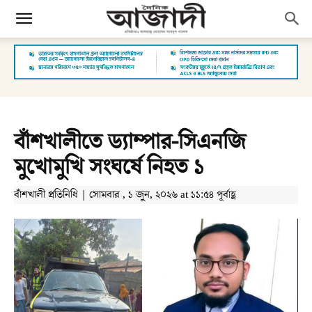
বাঁশখালীতে ড্যাম্পার-সিএনজি
মুখোমুখি সংঘর্ষে নিহত ১
বাঁশখালী প্রতিনিধি | সোমবার , ১ জুন, ২০২৬ at ১১:৫৪ পূর্বাহ্ণ