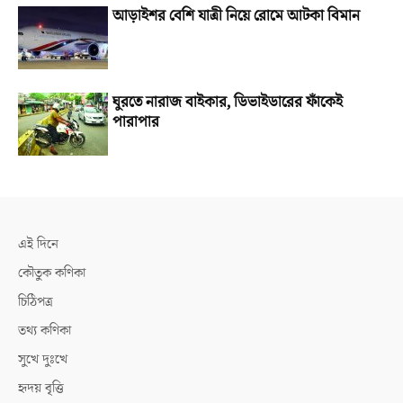
আড়াইশর বেশি যাত্রী নিয়ে রোমে আটকা বিমান
ঘুরতে নারাজ বাইকার, ডিভাইডারের ফাঁকেই
পারাপার
এই দিনে
কৌতুক কণিকা
চিঠিপত্র
তথ্য কণিকা
সুখে দুঃখে
হৃদয় বৃত্তি