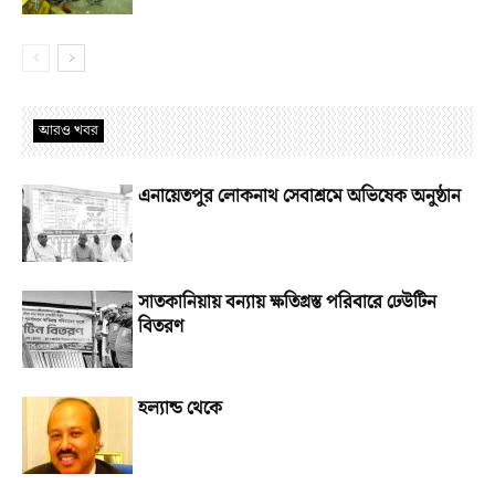
আরও খবর
এনায়েতপুর লোকনাথ সেবাশ্রমে অভিষেক অনুষ্ঠান
সাতকানিয়ায় বন্যায় ক্ষতিগ্রস্ত পরিবারে ঢেউটিন
বিতরণ
হল্যান্ড থেকে