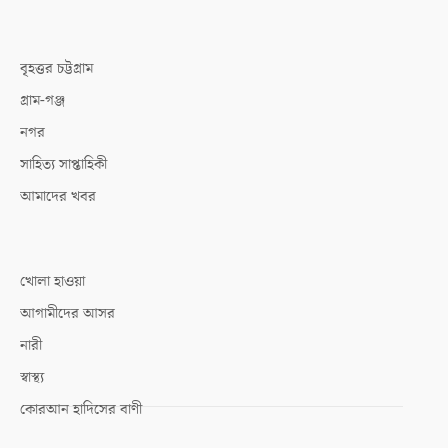
বৃহত্তর চট্টগ্রাম
গ্রাম-গঞ্জ
নগর
সাহিত্য সাপ্তাহিকী
আমাদের খবর
খোলা হাওয়া
আগামীদের আসর
নারী
স্বাস্থ্য
কোরআন হাদিসের বাণী