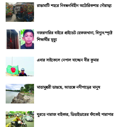
রাঙামাটি শহরে নিবন্ধনবিহীন অটোরিকশার দৌরাত্ম্য
নজরদারির বাইরে প্রাইভেট হেফজখানা, বিদ্যুৎস্পৃষ্টে
শিক্ষার্থীর মৃত্যু
এবার সাইকেলে নেপাল যাচ্ছেন বীর কুমার
মাতামুহুরী ভাঙছে, আতঙ্কে নদীপাড়ের মানুষ
ঘুরতে নারাজ বাইকার, ডিভাইডারের ফাঁকেই পারাপার