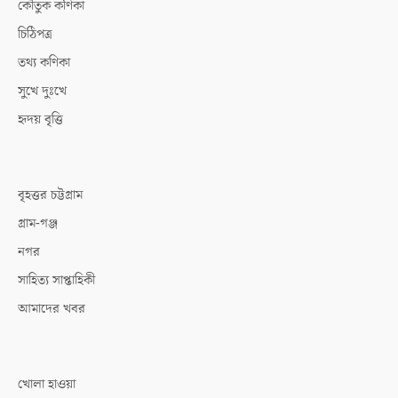
কৌতুক কণিকা
চিঠিপত্র
তথ্য কণিকা
সুখে দুঃখে
হৃদয় বৃত্তি
বৃহত্তর চট্টগ্রাম
গ্রাম-গঞ্জ
নগর
সাহিত্য সাপ্তাহিকী
আমাদের খবর
খোলা হাওয়া