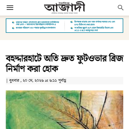
বহদ্দারহাটে অতি দ্রুত ফুটওভার ব্রিজ
নির্মাণ করা হোক
| বুধবার , ২০ মে, ২০২৬ at ৬:১১ পূর্বাহ্ণ