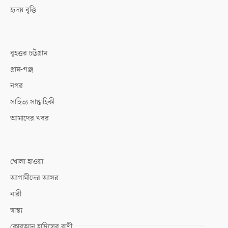
হৃদয় বৃত্তি
বৃহত্তর চট্টগ্রাম
গ্রাম-গঞ্জ
নগর
সাহিত্য সাপ্তাহিকী
আমাদের খবর
খোলা হাওয়া
আগামীদের আসর
নারী
স্বাস্থ্য
কোরআন হাদিসের বাণী