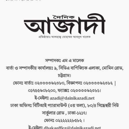
সম্পাদকঃ
এম এ মালেক
বার্তা ও সম্পাদকীয় কার্যালয়ঃ
৯, সিডিএ বাণিজ্যিক এলাকা, মোমিন রোড,
চট্টগ্রাম।
ফোনঃ বার্তাঃ
০২৩৩৩৩৬২৩৮০, বিজ্ঞাপনঃ ০২৩৩৩৩৬২৩৮২ |
০১৭৫৫৬০৮২০০, ফ্যাক্সঃ ০২৩৩৩৩৬২৩৮১।
ই-মেইলঃ
azadi@dainikazadi.net
ঢাকা অফিসঃ
বিটিআই প্যারামাউন্ট (৩য় তলা), ৮০/৪ সিদ্ধেশ্বরী নিউ
সার্কুলার রোড , ঢাকা-১২১৭।
ফোনঃ
০২২২২২২৮৫৮২ ।
ই-মেইলঃ
dhakaoffice@dainikazadi.net