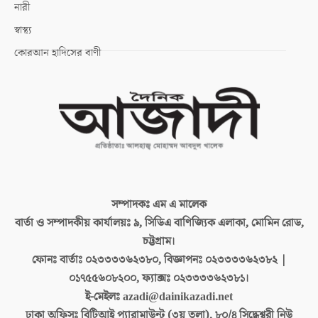
নারী
স্বাস্থ্য
কোরআন হাদিসের বাণী
সম্পাদকঃ
এম এ মালেক
বার্তা ও সম্পাদকীয় কার্যালয়ঃ
৯, সিডিএ বাণিজ্যিক এলাকা, মোমিন রোড,
চট্টগ্রাম।
ফোনঃ বার্তাঃ
০২৩৩৩৩৬২৩৮০, বিজ্ঞাপনঃ ০২৩৩৩৩৬২৩৮২ |
০১৭৫৫৬০৮২০০, ফ্যাক্সঃ ০২৩৩৩৩৬২৩৮১।
ই-মেইলঃ
azadi@dainikazadi.net
ঢাকা অফিসঃ
বিটিআই প্যারামাউন্ট (৩য় তলা), ৮০/৪ সিদ্ধেশ্বরী নিউ