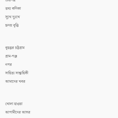
চিঠিপত্র
তথ্য কণিকা
সুখে দুঃখে
হৃদয় বৃত্তি
বৃহত্তর চট্টগ্রাম
গ্রাম-গঞ্জ
নগর
সাহিত্য সাপ্তাহিকী
আমাদের খবর
খোলা হাওয়া
আগামীদের আসর