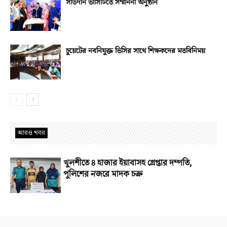
সাউদার্ন ভার্সিটিতে সম্মাননা অনুষ্ঠান
চুয়েটের নবনিযুক্ত ভিসির সাথে শিক্ষকদের মতবিনিময়
আরও খবর
খুলশীতে ৪ হাজার ইয়াবাসহ গ্রেপ্তার দম্পতি,
পুলিশের নজরে মাদক চক্র