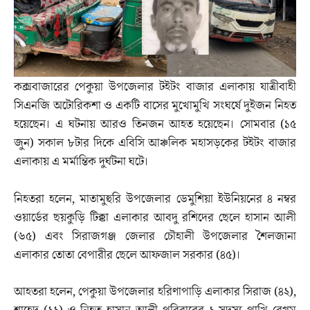
কক্সবাজারের পেকুয়া উপজেলার টইটং বাজার এলাকায় যাত্রীবাহী
সিএনজি অটোরিকশা ও একটি বাসের মুখোমুখি সংঘর্ষে দুইজন নিহত
হয়েছেন। এ ঘটনায় আরও তিনজন আহত হয়েছেন। সোমবার (১৫
জুন) সকাল ৮টার দিকে এবিসি আঞ্চলিক মহাসড়কের টইটং বাজার
এলাকায় এ মর্মান্তিক দুর্ঘটনা ঘটে।
‎নিহতরা হলেন, মাতামুহুরি উপজেলার ডেমুশিয়া ইউনিয়নের ৪ নম্বর
ওয়ার্ডের ছয়কুড়ি টিক্কা এলাকার আবদু রশিদের ছেলে হাসান আলী
(৬৫) এবং সিরাজগঞ্জ জেলার চৌহালী উপজেলার শৈলজানা
এলাকার তোতা বেপারীর ছেলে আফজাল সরকার (৪৫)।
আহতরা হলেন, পেকুয়া উপজেলার হরিণাপাড়ি এলাকার সিরাজ (৪২),