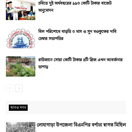
চবিতে দুই অর্থবছরের ৯৯৩ কোটি টাকার বাজেট
অনুমোদন
বিল পরিশোধে বাড়তি ৩ মাস ও সুদ মওকুফের দাবি
চেম্বার সভাপতির
রাউজানে সোয়া কোটি টাকার ৪টি ব্রিজ এখন আবর্জনার
ভাগাড়
আরও খবর
লোহাগাড়া উপজেলা বিএনপির বর্ণাঢ্য স্বাগত মিছিল