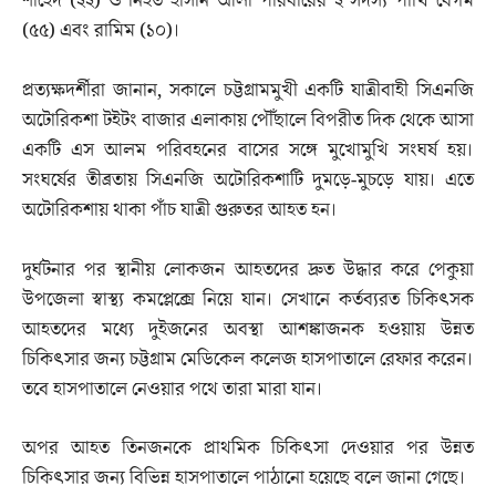
শাহেদ (২২) ও নিহত হাসান আলী পরিবারের ২ সদস্য পাখি বেগম
(৫৫) এবং রামিম (১০)।
‎প্রত্যক্ষদর্শীরা জানান, সকালে চট্টগ্রামমুখী একটি যাত্রীবাহী সিএনজি
অটোরিকশা টইটং বাজার এলাকায় পৌঁছালে বিপরীত দিক থেকে আসা
একটি এস আলম পরিবহনের বাসের সঙ্গে মুখোমুখি সংঘর্ষ হয়।
সংঘর্ষের তীব্রতায় সিএনজি অটোরিকশাটি দুমড়ে-মুচড়ে যায়। এতে
অটোরিকশায় থাকা পাঁচ যাত্রী গুরুতর আহত হন।
দুর্ঘটনার পর স্থানীয় লোকজন আহতদের দ্রুত উদ্ধার করে পেকুয়া
উপজেলা স্বাস্থ্য কমপ্লেক্সে নিয়ে যান। সেখানে কর্তব্যরত চিকিৎসক
আহতদের মধ্যে দুইজনের অবস্থা আশঙ্কাজনক হওয়ায় উন্নত
চিকিৎসার জন্য চট্টগ্রাম মেডিকেল কলেজ হাসপাতালে রেফার করেন।
তবে হাসপাতালে নেওয়ার পথে তারা মারা যান।
‎অপর আহত তিনজনকে প্রাথমিক চিকিৎসা দেওয়ার পর উন্নত
চিকিৎসার জন্য বিভিন্ন হাসপাতালে পাঠানো হয়েছে বলে জানা গেছে।