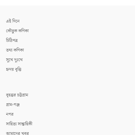
এই দিনে
কৌতুক কণিকা
চিঠিপত্র
তথ্য কণিকা
সুখে দুঃখে
হৃদয় বৃত্তি
বৃহত্তর চট্টগ্রাম
গ্রাম-গঞ্জ
নগর
সাহিত্য সাপ্তাহিকী
আমাদের খবর