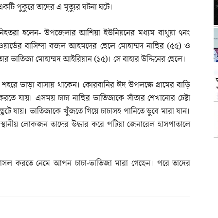
একটি পুকুরে তাদের এ মৃত্যুর ঘটনা ঘটে।
নিহতরা হলেন- উপজেলার আশিয়া ইউনিয়নের মধ্যম বাথুয়া ৭নং
ওয়ার্ডের বাসিন্দা বজল আহমদের ছেলে মোহাম্মদ নাছির (৫৫) ও
তার ভাতিজা মোহাম্মদ আইরিয়ান (১৫)। সে বাহার উদ্দিনের ছেলে।
াম শহরে ভাড়া বাসায় থাকেন। কোরবানির ঈদ উপলক্ষে গ্রামের বাড়ি
রতে যায়। এসময় চাচা নাছির ভাতিজাকে সাঁতার শেখানোর চেষ্টা
ুটে যায়। ভাতিজাকে খুঁজতে গিয়ে চাচাসহ পানিতে ডুবে মারা যান।
 স্থানীয় লোকজন তাদের উদ্ধার করে পটিয়া জেনারেল হাসপাতালে
রে গোসল করতে নেমে আপন চাচা-ভাতিজা মারা গেছেন। পরে তাদের