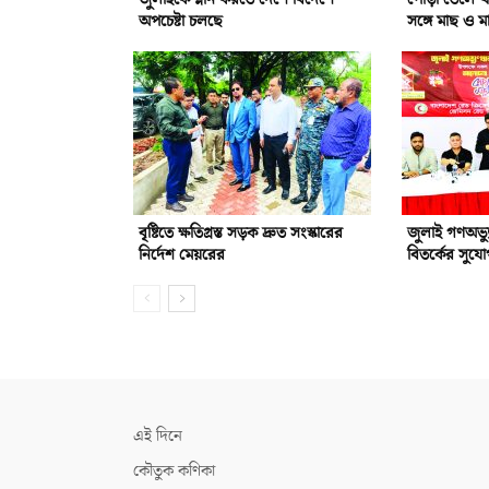
অপচেষ্টা চলছে
সঙ্গে মাছ ও ম
বৃষ্টিতে ক্ষতিগ্রস্ত সড়ক দ্রুত সংস্কারের
জুলাই গণঅভ্যু
নির্দেশ মেয়রের
বিতর্কের সুয
এই দিনে
কৌতুক কণিকা