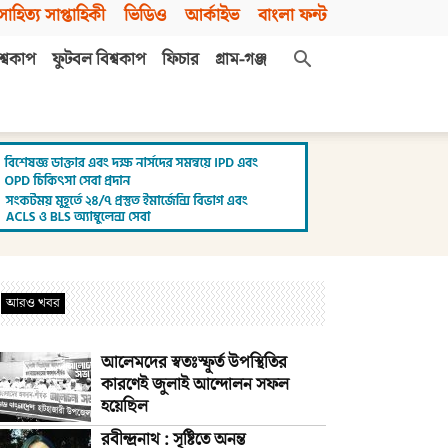
সাহিত্য সাপ্তাহিকী
ভিডিও
আর্কাইভ
বাংলা ফন্ট
শ্বকাপ
ফুটবল বিশ্বকাপ
ফিচার
গ্রাম-গঞ্জ
আরও খবর
আলেমদের স্বতঃস্ফূর্ত উপস্থিতির
কারণেই জুলাই আন্দোলন সফল
হয়েছিল
রবীন্দ্রনাথ : সৃষ্টিতে অনন্ত