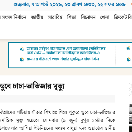
শুক্রবার
,
৭ আগস্ট ২০২৬
,
২৩ শ্রাবণ ১৪৩৩
,
২২ সফর ১৪৪৮
 সংসদ নির্বাচন
জাতীয়
সারাবিশ্ব
শিক্ষা
বিনোদন
খেলা
ক্রিকেট বি
ুবে চাচা-ভাতিজার মৃত্যু
চট্টগ্রামের পটিয়ায় সাঁতার শিখাতে গিয়ে পুকুরে ডুবে চাচা-ভাতিজার
মর্মান্তিক মৃত্যু হয়েছে। সোমবার (৯ জুন) দুপুর ১২টার দিকে
উপজেলার আশিয়া ইউনিয়নের মধ্যম বাথুয়া ৭নং ওয়ার্ডের স্থানীয়