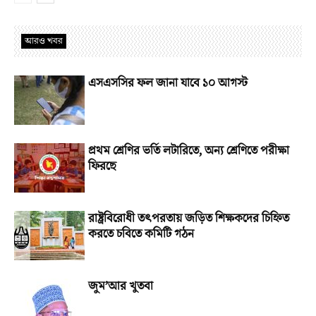
আরও খবর
এসএসসির ফল জানা যাবে ১০ আগস্ট
প্রথম শ্রেণির ভর্তি লটারিতে, অন্য শ্রেণিতে পরীক্ষা
ফিরছে
রাষ্ট্রবিরোধী তৎপরতায় জড়িত শিক্ষকদের চিহ্নিত
করতে চবিতে কমিটি গঠন
জুম’আর খুতবা