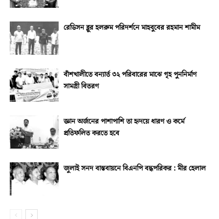
রেডিসন ব্লুর হলরুম পরিদর্শনে মাহবুবের রহমান শামীম
বাঁশখালীতে বন্যার্ত ৩২ পরিবারের মাঝে গৃহ পুননির্মাণ
সামগ্রী বিতরণ
জ্ঞান অর্জনের পাশাপাশি তা হৃদয়ে ধারণ ও কর্মে
প্রতিফলিত করতে হবে
জুলাই সনদ বাস্তবায়নে বিএনপি বদ্ধপরিকর : মীর হেলাল