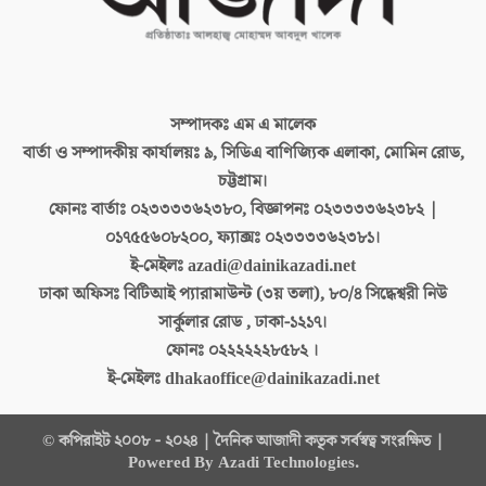
সম্পাদকঃ
এম এ মালেক
বার্তা ও সম্পাদকীয় কার্যালয়ঃ
৯, সিডিএ বাণিজ্যিক এলাকা, মোমিন রোড,
চট্টগ্রাম।
ফোনঃ বার্তাঃ
০২৩৩৩৩৬২৩৮০, বিজ্ঞাপনঃ ০২৩৩৩৩৬২৩৮২ |
০১৭৫৫৬০৮২০০, ফ্যাক্সঃ ০২৩৩৩৩৬২৩৮১।
ই-মেইলঃ
azadi@dainikazadi.net
ঢাকা অফিসঃ
বিটিআই প্যারামাউন্ট (৩য় তলা), ৮০/৪ সিদ্ধেশ্বরী নিউ
সার্কুলার রোড , ঢাকা-১২১৭।
ফোনঃ
০২২২২২২৮৫৮২ ।
ই-মেইলঃ
dhakaoffice@dainikazadi.net
© কপিরাইট ২০০৮ - ২০২৪ | দৈনিক আজাদী কতৃক সর্বস্বত্ব সংরক্ষিত |
Powered By Azadi Technologies.