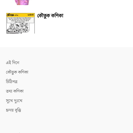
কৌতুক কণিকা
এই দিনে
কৌতুক কণিকা
চিঠিপত্র
তথ্য কণিকা
সুখে দুঃখে
হৃদয় বৃত্তি