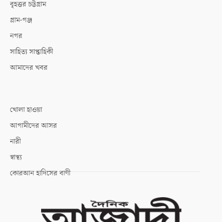
বৃহত্তর চট্টগ্রাম
গ্রাম-গঞ্জ
নগর
সাহিত্য সাপ্তাহিকী
আমাদের খবর
খোলা হাওয়া
আগামীদের আসর
নারী
স্বাস্থ্য
কোরআন হাদিসের বাণী