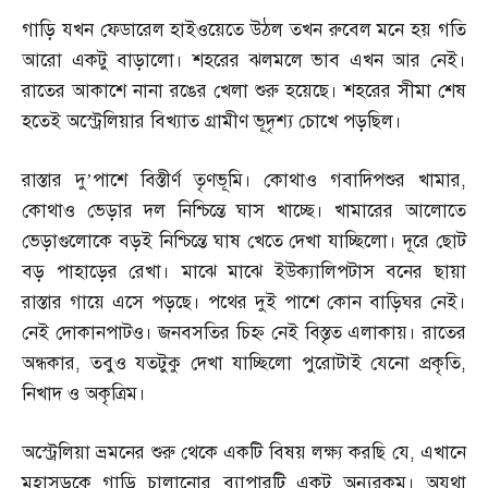
গাড়ি যখন ফেডারেল হাইওয়েতে উঠল তখন রুবেল মনে হয় গতি
আরো একটু বাড়ালো। শহরের ঝলমলে ভাব এখন আর নেই।
রাতের আকাশে নানা রঙের খেলা শুরু হয়েছে। শহরের সীমা শেষ
হতেই অস্ট্রেলিয়ার বিখ্যাত গ্রামীণ ভূদৃশ্য চোখে পড়ছিল।
রাস্তার দু’পাশে বিস্তীর্ণ তৃণভূমি। কোথাও গবাদিপশুর খামার
,
কোথাও ভেড়ার দল নিশ্চিন্তে ঘাস খাচ্ছে। খামারের আলোতে
ভেড়াগুলোকে বড়ই নিশ্চিন্তে ঘাষ খেতে দেখা যাচ্ছিলো। দূরে ছোট
বড় পাহাড়ের রেখা। মাঝে মাঝে ইউক্যালিপটাস বনের ছায়া
রাস্তার গায়ে এসে পড়ছে। পথের দুই পাশে কোন বাড়িঘর নেই।
নেই দোকানপাটও। জনবসতির চিহ্ন নেই বিস্তৃত এলাকায়। রাতের
অন্ধকার
,
তবুও যতটুকু দেখা যাচ্ছিলো পুরোটাই যেনো প্রকৃতি
,
নিখাদ ও অকৃত্রিম।
অস্ট্রেলিয়া ভ্রমনের শুরু থেকে একটি বিষয় লক্ষ্য করছি যে
,
এখানে
মহাসড়কে গাড়ি চালানোর ব্যাপারটি একটু অন্যরকম। অযথা