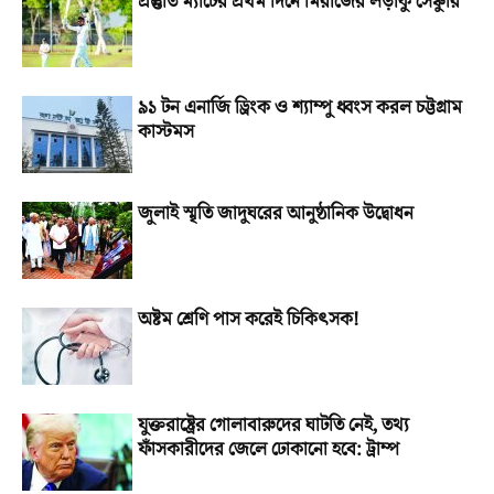
প্রস্তুতি ম্যাচের প্রথম দিনে মিরাজের লড়াকু সেঞ্চুরি
৯১ টন এনার্জি ড্রিংক ও শ্যাম্পু ধ্বংস করল চট্টগ্রাম
কাস্টমস
জুলাই স্মৃতি জাদুঘরের আনুষ্ঠানিক উদ্বোধন
অষ্টম শ্রেণি পাস করেই চিকিৎসক!
যুক্তরাষ্ট্রের গোলাবারুদের ঘাটতি নেই, তথ্য
ফাঁসকারীদের জেলে ঢোকানো হবে: ট্রাম্প