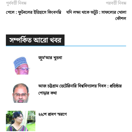
পূর্ববর্তী নিবন্ধ
পরবর্তী নিবন্ধ
পেলে : ফুটবলের ইতিহাসে কিংবদন্তি
যদি লক্ষ্য থাকে অটুট : সাফল্যের খোলা
কৌশল
সম্পর্কিত আরো খবর
জুম’আর খুতবা
আজ চট্টগ্রাম ভেটেরিনারি বিশ্ববিদ্যালয় দিবস : প্রতিষ্ঠার
গোড়ার কথা
২২শে শ্রাবণ স্মরণে