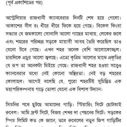
(
পূর্ব প্রকাশিতের পর
)
অস্ট্রেলিয়ার রাজধানী ক্যানবেরার দিনটি শেষ হয়ে গেলো।
আকাশের নীল রং ধীরে ধীরে ফিকে হয়ে গেছে। বিকেল কিংবা
সন্ধ্যার যে জমকালো সোনালি আলো গাছের মাথায়
,
লেকের জলে
এবং শহরের পরিচ্ছন্ন সড়কে মায়াবী আবহ তৈরি করেছিল তাও
যেনো উবে গেছে। এখন শহর অনেক বেশি আলোকোজ্জ্বল।
চারদিকে প্রচুর আলো জ্বলছে। এতো কৃত্রিম আলোর মাঝে প্রকৃতির
যে রূপ তা অনেকটা মিইয়ে গেছে। রাজধানী শহর হওয়া সত্ত্বেও
ক্যানবেরার মধ্যে নেই কোনো অস্থিরতা। নেই বড় শহরের
কোলাহল। আগেই বলেছি যে
,
পুরো শহরটিই সুচিন্তিত এক
মহাপরিকল্পনায় গড়ে তোলা যেনো এক বিশাল উদ্যান।
সিডনির পথে ছুটছে আমাদের গাড়ি। স্টিয়ারিং সিটে ছোটভাই
রুবেল। আমি ফ্রন্ট সিটে
,
বিজয় শেখর দা পেছনের সিটে। সড়কের
স্পিড লিমিট কত কে জানে
,
তবে রুবেলের নতুন জিপ গাড়িটির