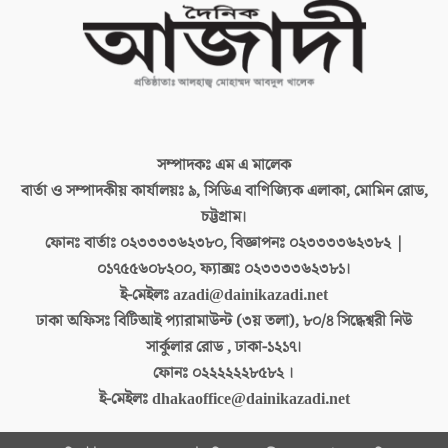
সম্পাদকঃ
এম এ মালেক
বার্তা ও সম্পাদকীয় কার্যালয়ঃ
৯, সিডিএ বাণিজ্যিক এলাকা, মোমিন রোড,
চট্টগ্রাম।
ফোনঃ বার্তাঃ
০২৩৩৩৩৬২৩৮০, বিজ্ঞাপনঃ ০২৩৩৩৩৬২৩৮২ |
০১৭৫৫৬০৮২০০, ফ্যাক্সঃ ০২৩৩৩৩৬২৩৮১।
ই-মেইলঃ
azadi@dainikazadi.net
ঢাকা অফিসঃ
বিটিআই প্যারামাউন্ট (৩য় তলা), ৮০/৪ সিদ্ধেশ্বরী নিউ
সার্কুলার রোড , ঢাকা-১২১৭।
ফোনঃ
০২২২২২২৮৫৮২ ।
ই-মেইলঃ
dhakaoffice@dainikazadi.net