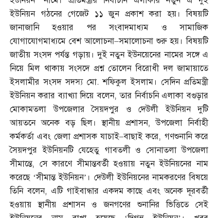
ইউনিয়ন’ নামে। প্রতিমন্ত্রীর নির্বাচনি এলাকার নতুন এ দুই
ইউনিয়ন গঠনের গেজেট ১১ জুন প্রকাশ করা হয়। বিষয়টি
জানাজানি হওয়ার পর সংবাদমাধ্যম ও সামাজিক
যোগাযোগমাধ্যমে বেশ আলোচনা
–
সমালোচনা শুরু হয়। বিষয়টি
জাতীয় সংসদ পর্যন্ত গড়ায়। দুই নতুন ইউনয়েনের নামের সঙ্গে এ
নিয়ে মিল থাকায় সংসদে প্রশ্ন তোলেন বিরোধী দল জামায়াতে
ইসলামীর সংসদ সদস্য মো
.
শফিকুল ইসলাম। সেদিন প্রতিমন্ত্রী
ইউনিয়ন করার ব্যাখ্যা দিয়ে বলেন
,
তার নির্বাচনি এলাকা বগুড়ার
মোকামতলা উপজেলার সৈয়দপুর ও দেউলী ইউনিয়ন দুটি
আয়তনে অনেক বড় ছিল। স্থানীয় প্রশাসন
,
উপজেলা নির্বাহী
কর্মকর্তা এবং জেলা প্রশাসক যাচাই
–
বাছাই করে
,
গণশুনানি করে
সৈয়দপুর ইউনিয়নটি যেহেতু গাবতলী ও সোনাতলা উপজেলা
সীমান্তে
,
সে কারণে সীমান্তবর্তী হওয়ায় নতুন ইউনিয়নের নাম
করেছে ‘সীমান্ত ইউনিয়ন’। দেউলী ইউনিয়নের নামকরণের বিষয়ে
তিনি বলেন
,
এটি গাইবান্ধার একদম কাছে এবং অনেক দূরবর্তী
হওয়ায় স্থানীয় প্রশাসন ও জনগণের শুনানির ভিত্তিতে সেই