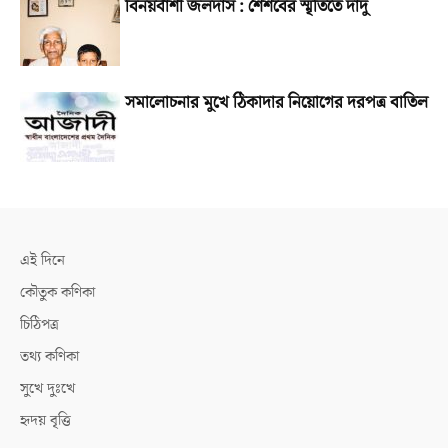
বিনয়বাঁশী জলদাস : শৈশবের স্মৃতিতে দাদু
সমালোচনার মুখে ঠিকাদার নিয়োগের দরপত্র বাতিল
এই দিনে
কৌতুক কণিকা
চিঠিপত্র
তথ্য কণিকা
সুখে দুঃখে
হৃদয় বৃত্তি