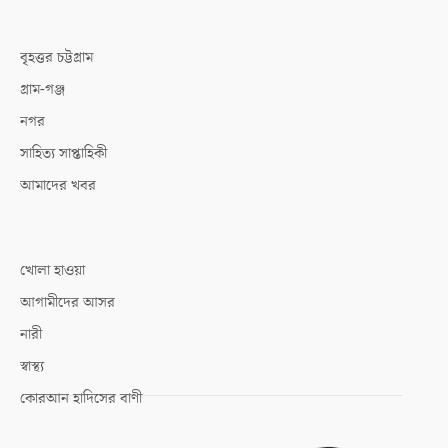
বৃহত্তর চট্টগ্রাম
গ্রাম-গঞ্জ
নগর
সাহিত্য সাপ্তাহিকী
আমাদের খবর
খোলা হাওয়া
আগামীদের আসর
নারী
স্বাস্থ্য
কোরআন হাদিসের বাণী