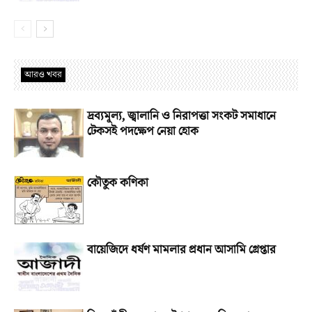
আরও খবর
দ্রব্যমূল্য, জ্বালানি ও নিরাপত্তা সংকট সমাধানে
টেকসই পদক্ষেপ নেয়া হোক
কৌতুক কণিকা
বায়েজিদে ধর্ষণ মামলার প্রধান আসামি গ্রেপ্তার