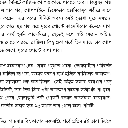
 ৫৫তম মিনিটে কাঙ্ক্ষিত গোলও পেতে পারতো তারা। কিন্তু ছয় গজ
 লাগার পর
,
গোললাইনে ডিফেন্ডার তোমিয়াসুর শরীরে লাগে
্ত করেন। এর পরের মিনিটে অবশ্য সেই হতাশা মুছে সমতায়
রে পেয়ে ছয় গজ বঙে দূরের পোস্টে কাসেমিরোর উদ্দেশে মাপা
র ব্যর্থ হননি কাসেমিরো
,
হেডেই দলে স্বস্তি ফেরান অভিজ্ঞ
যেতে পারতো ব্রাজিল। কিন্তু গ্রুপ পর্বে তিন ম্যাচে চার গোল
তে লেগে
,
দূরের পোস্টে বাধা পায়।
রমণে মনোযোগ দেয়। সময় গড়াতে থাকে
,
স্কোরলাইনে পরিবর্তন
 যাচ্ছিল জাপান
,
তাদের রক্ষণে ব্যর্থ হচ্ছিল ব্রাজিলের আক্রমণ।
া সাজানো শুরু করেছিলেন। সেই অন্তিম সময়ে ব্যবধান গড়ে
মিনিটে
,
ডান দিক দিয়ে ওঠা আক্রমণে কয়েক সতীর্থের পা ঘুরে
,
াঝে পেয়ে কোনাকুনি শটে গোলটি করেন আর্সেনাল ফরোয়ার্ড।
লি। জাতীয় দলের হয়ে ২৫ ম্যাচে তার গোল হলো পাঁচটি।
 পাঁচবার বিশ্বকাপের নকআউট পর্বে প্রতিবারই তারা ছিটকে