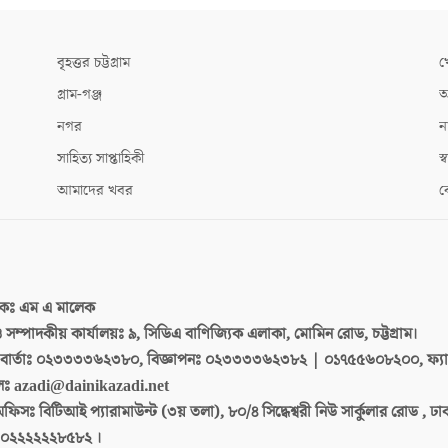
বৃহত্তর চট্টগ্রাম
খ
গ্রাম-গঞ্জ
আ
নগর
ন
সাহিত্য সাপ্তাহিকী
স্ব
আমাদের খবর
ক
দকঃ
এম এ মালেক
 ও সম্পাদকীয় কার্যালয়ঃ
৯, সিডিএ বাণিজ্যিক এলাকা, মোমিন রোড, চট্টগ্রাম।
ার্তাঃ
০২৩৩৩৩৬২৩৮০, বিজ্ঞাপনঃ ০২৩৩৩৩৬২৩৮২ | ০১৭৫৫৬০৮২০০, ফ্য
লঃ
azadi@dainikazadi.net
অফিসঃ
বিটিআই প্যারামাউন্ট (৩য় তলা), ৮০/৪ সিদ্ধেশ্বরী নিউ সার্কুলার রোড , ঢ
০২২২২২২৮৫৮২ ।