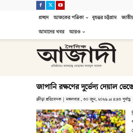
প্রচ্ছদ
আজকের পত্রিকা
বৃহত্তর চট্টগ্রাম
জাতীয়
আমাদের খবর
আরও
দৈনিক
আজাদী
জাপানি রক্ষণের দুর্ভেদ্য দেয়াল ভে
ক্রীড়া প্রতিবেদক | মঙ্গলবার , ৩০ জুন, ২০২৬ at ৪:৪৩ পূর্বাহ্ণ