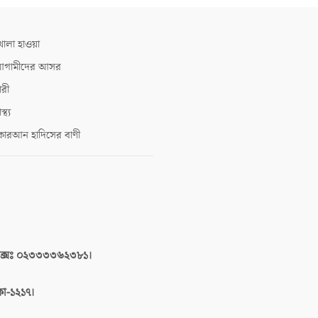
োলা হাওয়া
গামীদের আসর
ারী
াস্থ্য
োরআন হাদিসের বাণী
াক্সঃ ০২৩৩৩৩৬২৩৮১।
াকা-১২১৭।