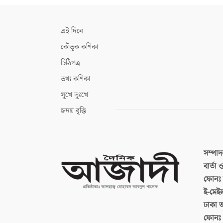
এই দিনে
কৌতুক কণিকা
চিঠিপত্র
তথ্য কণিকা
সুখে দুঃখে
হৃদয় বৃত্তি
সম্পা
বার্তা
ফোনঃ ব
ই-মেই
ঢাকা 
ফোনঃ