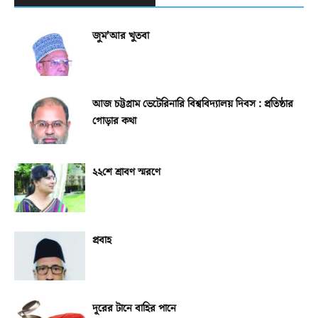
জুম’আর খুতবা
আজ চট্টগ্রাম ভেটেরিনারি বিশ্ববিদ্যালয় দিবস : প্রতিষ্ঠার
গোড়ার কথা
২২শে শ্রাবণ স্মরণে
প্রবাহ
দূরের টানে বাহির পানে