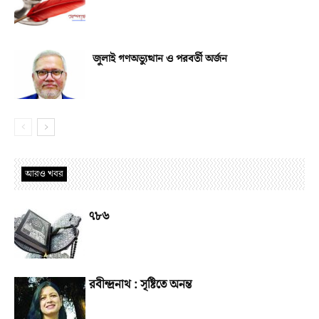
জুলাই গণঅভ্যুত্থান ও পরবর্তী অর্জন
আরও খবর
৭৮৬
রবীন্দ্রনাথ : সৃষ্টিতে অনন্ত