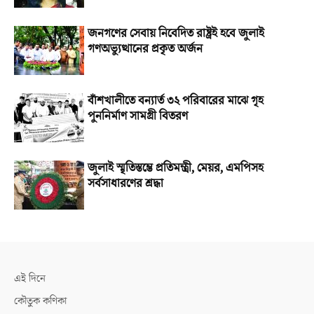
জনগণের সেবায় নিবেদিত রাষ্ট্রই হবে জুলাই
গণঅভ্যুত্থানের প্রকৃত অর্জন
বাঁশখালীতে বন্যার্ত ৩২ পরিবারের মাঝে গৃহ
পুননির্মাণ সামগ্রী বিতরণ
জুলাই স্মৃতিস্তম্ভে প্রতিমন্ত্রী, মেয়র, এমপিসহ
সর্বসাধারণের শ্রদ্ধা
এই দিনে
কৌতুক কণিকা