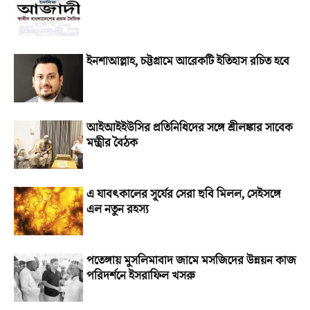
ইনশাআল্লাহ, চট্টগ্রামে আরেকটি ইতিহাস রচিত হবে
আইআইইউসির প্রতিনিধিদের সঙ্গে শ্রীলঙ্কার সাবেক
মন্ত্রীর বৈঠক
এ যাবৎকালের সূর্যের সেরা ছবি মিলল, সেইসঙ্গে
এল নতুন রহস্য
পতেঙ্গায় মুসলিমাবাদ জামে মসজিদের উন্নয়ন কাজ
পরিদর্শনে ইসরাফিল খসরু