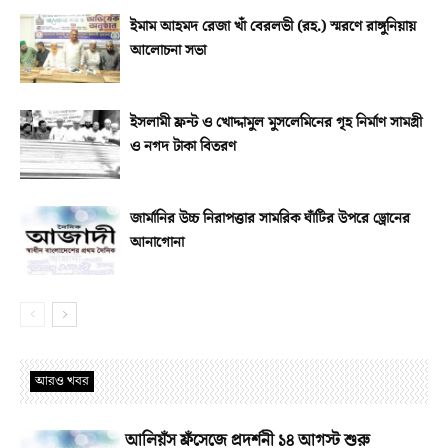
ইমাম আহমদ রেজা খাঁ বেরলভী (রহ.) স্মরণে রাঙ্গুনিয়ায়
আলোচনা সভা
ইসলামী ফ্রন্ট ও খোদ্দামুল মুসলেমিনের গৃহ নির্মাণ সামগ্রী
ও নগদ টাকা বিতরণ
জার্মানির উচ্চ নিরাপত্তার সামরিক ঘাঁটির উপরে ড্রোনের
আনাগোনা
আরও খবর
আলিয়ঁস ফ্রঁসেজে প্রদর্শনী ১৪ আগস্ট শুরু