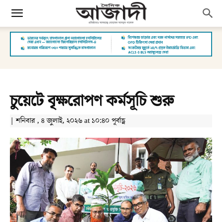
চুয়েটে বৃক্ষরোপণ কর্মসূচি শুরু
| শনিবার , ৪ জুলাই, ২০২৬ at ১০:৪০ পূর্বাহ্ণ