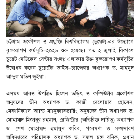
চট্টগ্রাম প্রকৌশল ও প্রযুক্তি বিশ্ববিদ্যালয়
(
চুয়েট
)-
এর উদ্যোগে
বৃক্ষরোপণ কর্মসূচি
–
২০২৬ শুরু হয়েছে। গত ২ জুলাই বিকালে
চুয়েট মেডিকেল সেন্টার সংলগ্ন এলাকায় উক্ত বৃক্ষরোপণ কর্মসূচির
উদ্বোধন করেন চুয়েটের ভাইস
–
চ্যান্সেলর অধ্যাপক ড
.
মাহমুদ
আব্দুল মতিন ভূইয়া।
এসময় আরও উপস্থিত ছিলেন তড়িৎ ও কম্পিউটার প্রকৌশল
অনুষদের ডীন অধ্যাপক ড
.
কাজী দেলোয়ার হোসেন
,
মেকানিক্যাল অ্যান্ড ম্যানুফ্যাকচারিং অনুষদের ডীন অধ্যাপক ড
.
মোহাম্মদ মিজানুর রহমান
,
রেজিস্ট্রার
(
অতিরিক্ত দায়িত্ব
)
অধ্যাপক
ড
.
শেখ মোহাম্মদ হুমায়ুন কবির
,
গবেষণা ও সম্প্রসারণ
অধিদপ্তরের পরিচালক অধ্যাপক ড
.
সজল চন্দ্র বনিক
,
প্রধান