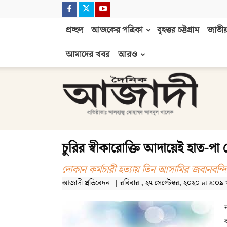
প্রচ্ছদ
আজকের পত্রিকা
বৃহত্তর চট্টগ্রাম
জাতীয়
আমাদের খবর
আরও
দৈনিক
আজাদী
চুরির স্বীকারোক্তি আদায়েই হাত-পা 
দোকান কর্মচারী হত্যায় তিন আসামির জবানবন্দি
আজাদী প্রতিবেদন | রবিবার , ২৭ সেপ্টেম্বর, ২০২০ at ৪:০৯ পূর্