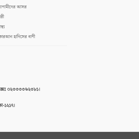
গামীদের আসর
ারী
াস্থ্য
োরআন হাদিসের বাণী
াক্সঃ ০২৩৩৩৩৬২৩৮১।
াকা-১২১৭।