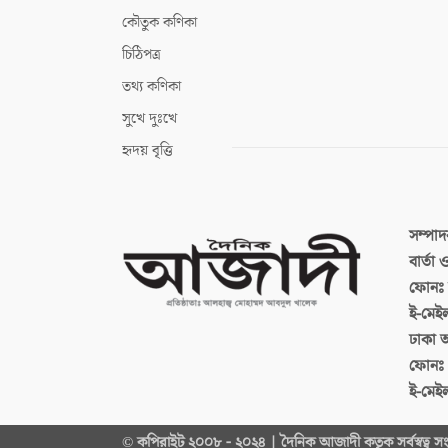
কৌতুক কণিকা
চিঠিপত্র
তথ্য কণিকা
সুখে দুঃখে
হৃদয় বৃত্তি
সম্পা
বার্তা
ফোনঃ ব
ই-মেই
ঢাকা 
ফোনঃ
ই-মেই
© কপিরাইট ২০০৮ - ২০২৪ | দৈনিক আজাদী কতৃক সর্বস্বত্ব