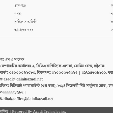
গ্রাম-গঞ্জ
আ
নগর
ন
সাহিত্য সাপ্তাহিকী
স্ব
আমাদের খবর
ক
দকঃ
এম এ মালেক
 ও সম্পাদকীয় কার্যালয়ঃ
৯, সিডিএ বাণিজ্যিক এলাকা, মোমিন রোড, চট্টগ্রাম।
ার্তাঃ
০২৩৩৩৩৬২৩৮০, বিজ্ঞাপনঃ ০২৩৩৩৩৬২৩৮২ | ০১৭৫৫৬০৮২০০, ফ্য
লঃ
azadi@dainikazadi.net
অফিসঃ
বিটিআই প্যারামাউন্ট (৩য় তলা), ৮০/৪ সিদ্ধেশ্বরী নিউ সার্কুলার রোড , ঢ
০২২২২২২৮৫৮২ ।
লঃ
dhakaoffice@dainikazadi.net
 সংরক্ষিত | Powered By Azadi Technologies.