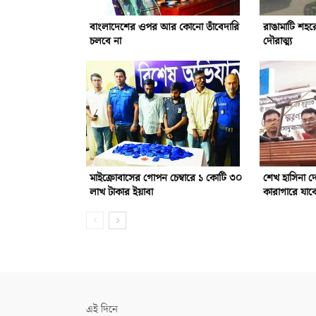
বাংলাদেশের ওপর আর কোনো তাঁবেদারি
রাঙামাটি শহর
চলবে না
দৌরাত্ম্য
মাইক্রোবাসের গোপন চেম্বারে ১ কোটি ৩০
শেখ হাসিনা 
লাখ টাকার ইয়াবা
কারাগারে যাবে
এই দিনে