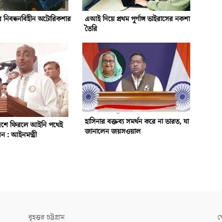
ে নিবন্ধনবিহীন অটোরিকশার
এআই দিয়ে প্রথম পূর্ণাঙ্গ ভাইরাসের নকশা
তৈরি
হাসিনার বক্তব্য সমর্থন করে না ভারত, যা
দেশে ফিরলে আইনি পথেই
জানালেন জয়সওয়াল
ন : আইনমন্ত্রী
বৃহত্তর চট্টগ্রাম
খ