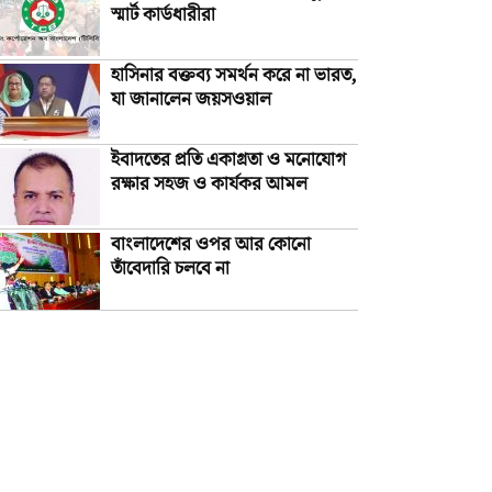
স্মার্ট কার্ডধারীরা
হাসিনার বক্তব্য সমর্থন করে না ভারত,
যা জানালেন জয়সওয়াল
ইবাদতের প্রতি একাগ্রতা ও মনোযোগ
রক্ষার সহজ ও কার্যকর আমল
বাংলাদেশের ওপর আর কোনো
তাঁবেদারি চলবে না