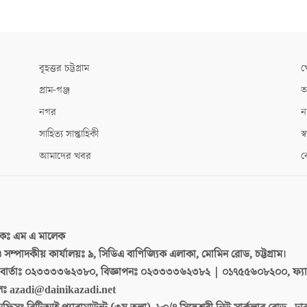
বৃহত্তর চট্টগ্রাম
খ
গ্রাম-গঞ্জ
আ
নগর
ন
সাহিত্য সাপ্তাহিকী
স্ব
আমাদের খবর
ক
দকঃ
এম এ মালেক
 ও সম্পাদকীয় কার্যালয়ঃ
৯, সিডিএ বাণিজ্যিক এলাকা, মোমিন রোড, চট্টগ্রাম।
ার্তাঃ
০২৩৩৩৩৬২৩৮০, বিজ্ঞাপনঃ ০২৩৩৩৩৬২৩৮২ | ০১৭৫৫৬০৮২০০, ফ্য
লঃ
azadi@dainikazadi.net