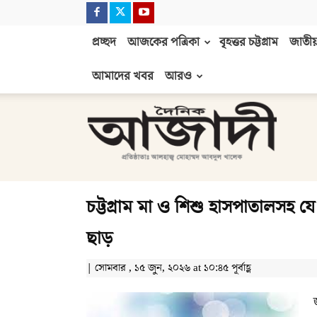
প্রচ্ছদ
আজকের পত্রিকা
বৃহত্তর চট্টগ্রাম
জাতীয়
আমাদের খবর
আরও
দৈনিক
আজাদী
চট্টগ্রাম মা ও শিশু হাসপাতালসহ য
ছাড়
| সোমবার , ১৫ জুন, ২০২৬ at ১০:৪৫ পূর্বাহ্ণ