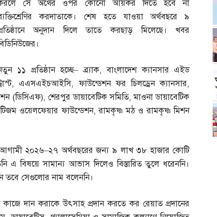
করলে সে অর্থের ওপর কোনো আয়কর দিতে হবে না
ব্যক্তিশ্রেণির করদাতাকে। শেষ হতে যাওয়া অর্থবছরে ৯
প্রতিষ্ঠানে অনুদান দিলে তাতে করছাড় মিলেছে। খবর
বিডিনিউজের।
নতুন ১১ প্রতিষ্ঠান হচ্ছে
–
ব্র্যাক
,
বাংলাদেশ ক্যানসার এইড
্রাস্ট
,
এএসএইচআইসি
,
ফাউন্ডেশন ফর চিলড্রেন ক্যানসার
,
ডেশন
(
ডিসিএফ
),
শেরপুর ডায়াবেটিক সমিতি
,
মাওনা ডায়াবেটিক
টিজম ওয়েলফেয়ার ফাউন্ডেশন
,
রামকৃষ্ণ মঠ ও রামকৃষ্ণ মিশন
ার আগামী ২০২৬
–
২৭ অর্থবছরের জন্য ৯ লাখ ৩৮ হাজার কোটি
িনি এ বিষয়ে সামান্য আভাস দিলেও বিস্তারিত তুলে ধরেননি।
বলেন তবে সেগুলোর নাম বলেননি।
 কাজে দান করাকে উৎসাহ প্রদান করতে কর রেয়াত প্রদানের