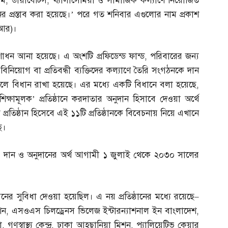
জম
,
ডায়াবেটিস
,
থ্যালাসেমিয়া ও সামাজিক কল্যাণে নিয়োজিত
ের প্রস্তাব করা হয়েছে।’ পরে গত শনিবার এগুলোর নাম প্রকাশ
আর
)
।
ন আনা হয়েছে। এ অংশটি প্রফিডেন্ড ফান্ড
,
পরিবারের জন্য
 বিনিয়োগ বা প্রতিবন্ধী ব্যক্তিদের কল্যাণে তৈরি সংগঠনকে দান
বিধান রাখা হয়েছে। এর মধ্যে একটি বিধানে বলা হয়েছে
,
ষামূলক’ প্রতিষ্ঠানে করদাতার অনুদান হিসাবে দেওয়া অর্থে
রতিষ্ঠান হিসেবে এই ১১টি প্রতিষ্ঠানকে বিবেচনায় নিয়ে এখানে
ে।
র দান ও অনুদানের অর্থ আগামী ১ জুলাই থেকে ২০৩০ সালের
নের সুবিধা দেওয়া হয়েছিল। এ নয় প্রতিষ্ঠানের মধ্যে রয়েছে
–
শন
,
এসওএস চিলড্রেনস ভিলেজ ইন্টারন্যাশনাল ইন বাংলাদেশ
,
া
,
গণস্বাস্থ্য কেন্দ্র
,
ঢাকা আহছানিয়া মিশন
,
প্যালিয়েটিভ কেয়ার