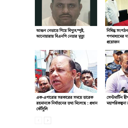
আগুন নেভাতে গিয়ে বিদ্যুৎস্পৃষ্ট,
নিষিদ্ধ সংগঠন 
আনোয়ারায় বিএনপি নেতার মৃত্যু
গণমাধ্যমের দা
প্রয়োজন
এক-এগারোর সরকারের সময়ে তারেক
সেন্টমার্টিন দ
রহমানকে নির্যাতনের তথ্য মিলেছে : প্রধান
মহাপরিকল্পনা র
কৌঁসুলি