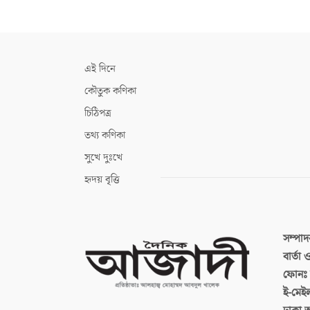
এই দিনে
কৌতুক কণিকা
চিঠিপত্র
তথ্য কণিকা
সুখে দুঃখে
হৃদয় বৃত্তি
সম্পা
বার্তা
ফোনঃ ব
ই-মেই