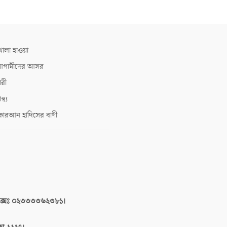
োলা হাওয়া
গামীদের আসর
ারী
াস্থ্য
োরআন হাদিসের বাণী
াক্সঃ ০২৩৩৩৩৬২৩৮১।