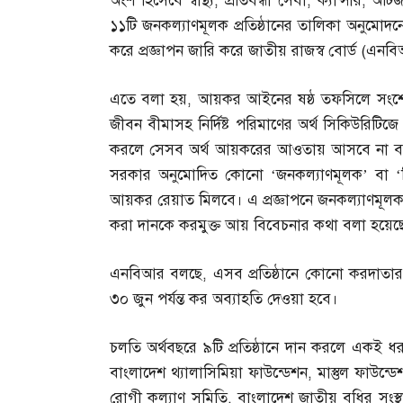
অংশ হিসেবে স্বাস্থ্য
,
প্রতিবন্ধী সেবা
,
ক্যান্সার
,
অটি
১১টি জনকল্যাণমূলক প্রতিষ্ঠানের তালিকা অনুমোদন
করে প্রজ্ঞাপন জারি করে জাতীয় রাজস্ব বোর্ড
(
এনবি
এতে বলা হয়
,
আয়কর আইনের ষষ্ঠ তফসিলে সংশোধ
জীবন বীমাসহ নির্দিষ্ট পরিমাণের অর্থ সিকিউরিটিজে
করলে সেসব অর্থ আয়করের আওতায় আসবে না বলে 
সরকার অনুমোদিত কোনো ‘জনকল্যাণমূলক’ বা ‘শিক্
আয়কর রেয়াত মিলবে। এ প্রজ্ঞাপনে জনকল্যাণমূলক প্
করা দানকে করমুক্ত আয় বিবেচনার কথা বলা হয়েছ
এনবিআর বলছে
,
এসব প্রতিষ্ঠানে কোনো করদাতা
৩০ জুন পর্যন্ত কর অব্যাহতি দেওয়া হবে।
চলতি অর্থবছরে ৯টি প্রতিষ্ঠানে দান করলে একই ধর
বাংলাদেশ থ্যালাসিমিয়া ফাউন্ডেশন
,
মাস্তুল ফাউন্ডে
রোগী কল্যাণ সমিতি
,
বাংলাদেশ জাতীয় বধির সংস্থ