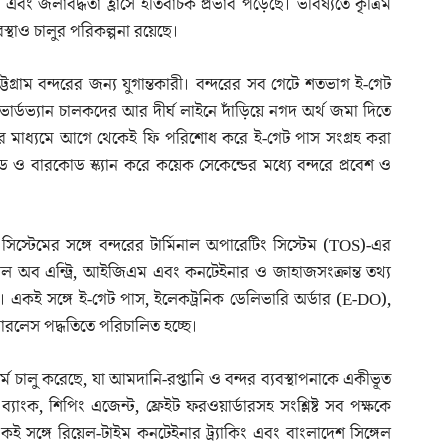
এবং জলাবদ্ধতা হ্রাসে ইতিবাচক প্রভাব পড়েছে। ভবিষ্যতে কৃত্রিম
যবস্থাও চালুর পরিকল্পনা রয়েছে।
্টগ্রাম বন্দরের জন্য যুগান্তকারী। বন্দরের সব গেটে শতভাগ ই-গেট
ভার্ডভ্যান চালকদের আর দীর্ঘ লাইনে দাঁড়িয়ে নগদ অর্থ জমা দিতে
ের মাধ্যমে আগে থেকেই ফি পরিশোধ করে ই-গেট পাস সংগ্রহ করা
 ও বারকোড স্ক্যান করে কয়েক সেকেন্ডের মধ্যে বন্দরে প্রবেশ ও
টেমের সঙ্গে বন্দরের টার্মিনাল অপারেটিং সিস্টেম (TOS)-এর
ল অব এন্ট্রি, আইজিএম এবং কনটেইনার ও জাহাজসংক্রান্ত তথ্য
চ্ছে। একই সঙ্গে ই-গেট পাস, ইলেকট্রনিক ডেলিভারি অর্ডার (E-DO),
রলেস পদ্ধতিতে পরিচালিত হচ্ছে।
ফর্ম চালু করেছে, যা আমদানি-রপ্তানি ও বন্দর ব্যবস্থাপনাকে একীভূত
ব্যাংক, শিপিং এজেন্ট, ফ্রেইট ফরওয়ার্ডারসহ সংশ্লিষ্ট সব পক্ষকে
 একই সঙ্গে রিয়েল-টাইম কনটেইনার ট্র্যাকিং এবং বাংলাদেশ সিঙ্গেল