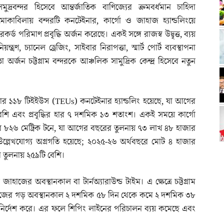
সমুদ্রবন্দর হিসেবে আন্তর্জাতিক বাণিজ্যের ক্রমবর্ধমান চাহিদা
মোকাবিলায় বন্দরটি কনটেইনার, কার্গো ও জাহাজ হ্যান্ডলিংয়ে
রেকর্ড পরিমাণ প্রবৃদ্ধি অর্জন করেছে। একই সঙ্গে রাজস্ব উদ্বৃত্ত, ব্যয়
নিয়ন্ত্রণ, চ্যানেল ড্রেজিং, সাইবার নিরাপত্তা, স্মার্ট পোর্ট ব্যবস্থাপনা
্জন চট্টগ্রাম বন্দরকে আঞ্চলিক সামুদ্রিক কেন্দ্র হিসেবে নতুন
াজার ১১৮ টিইইউস (TEUs) কনটেইনার হ্যান্ডলিং হয়েছে, যা আগের
শি এবং প্রবৃদ্ধির হার ৭ দশমিক ১৩ শতাংশ। একই সময়ে কার্গো
জার ৮২৬ মেট্রিক টনে, যা আগের বছরের তুলনায় ৭৩ লাখ ৪৮ হাজার
েও উল্লেখযোগ্য অগ্রগতি হয়েছে; ২০২৫-২৬ অর্থবছরে মোট ৪ হাজার
 তুলনায় ২৫৯টি বেশি।
াহাজের অবস্থানকাল বা টার্নঅ্যারাউন্ড টাইম। এ ক্ষেত্রে চট্টগ্রাম
জাহাজের গড় অবস্থানকাল ২ দশমিক ৫৮ দিন থেকে কমে ২ দশমিক ৩৮
স নির্দেশ করে। এর ফলে শিপিং লাইনের পরিচালন ব্যয় কমেছে এবং