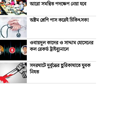
আরো সমন্বিত পদক্ষেপ নেয়া হবে
অষ্টম শ্রেণি পাস করেই চিকিৎসক!
ওবায়দুল কাদের ও সাদ্দাম হোসেনের
কল রেকর্ড ট্রাইব্যুনালে
সদরঘাটে দুর্বৃত্তের ছুরিকাঘাতে যুবক
নিহত