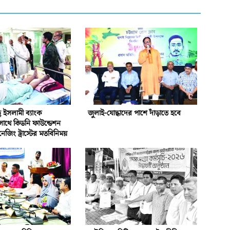
ইসলামী ব্যাংক
জুলাই-যোদ্ধাদের পাশে দাঁড়াতে হবে
সাথে কিডনি ফাউন্ডেশন
নেজিং ট্রাস্টের মতবিনিময়