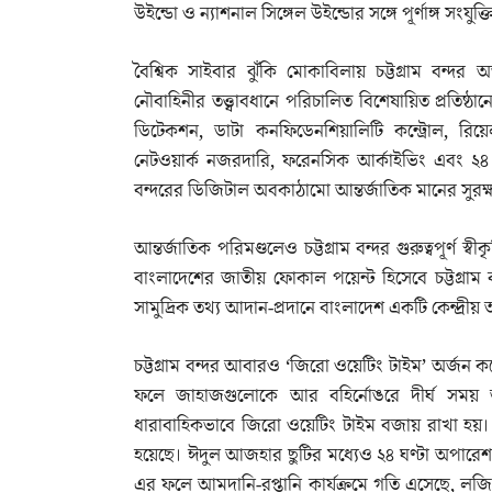
উইন্ডো ও ন্যাশনাল সিঙ্গেল উইন্ডোর সঙ্গে পূর্ণাঙ্গ সংযুক
বৈশ্বিক সাইবার ঝুঁকি মোকাবিলায় চট্টগ্রাম বন্দর
নৌবাহিনীর তত্ত্বাবধানে পরিচালিত বিশেষায়িত প্রতিষ্ঠানে
ডিটেকশন, ডাটা কনফিডেনশিয়ালিটি কন্ট্রোল, রিয়েল
নেটওয়ার্ক নজরদারি, ফরেনসিক আর্কাইভিং এবং ২৪ ঘণ্টা
বন্দরের ডিজিটাল অবকাঠামো আন্তর্জাতিক মানের সুরক্
আন্তর্জাতিক পরিমণ্ডলেও চট্টগ্রাম বন্দর গুরুত্বপূর্ণ 
বাংলাদেশের জাতীয় ফোকাল পয়েন্ট হিসেবে চট্টগ্রাম
সামুদ্রিক তথ্য আদান-প্রদানে বাংলাদেশ একটি কেন্দ্রীয়
চট্টগ্রাম বন্দর আবারও ‘জিরো ওয়েটিং টাইম’ অর্জন কর
ফলে জাহাজগুলোকে আর বহির্নোঙরে দীর্ঘ সময় অপেক
ধারাবাহিকভাবে জিরো ওয়েটিং টাইম বজায় রাখা হয়। কি
হয়েছে। ঈদুল আজহার ছুটির মধ্যেও ২৪ ঘণ্টা অপারেশন
এর ফলে আমদানি-রপ্তানি কার্যক্রমে গতি এসেছে, লজিস্