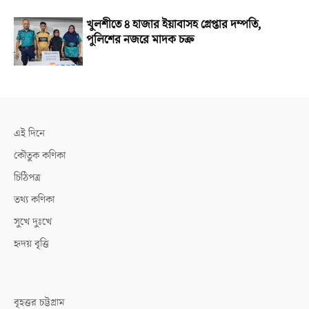
খুলশীতে ৪ হাজার ইয়াবাসহ গ্রেপ্তার দম্পতি,
পুলিশের নজরে মাদক চক্র
এই দিনে
কৌতুক কণিকা
চিঠিপত্র
তথ্য কণিকা
সুখে দুঃখে
হৃদয় বৃত্তি
বৃহত্তর চট্টগ্রাম