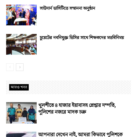
সাউদার্ন ভার্সিটিতে সম্মাননা অনুষ্ঠান
চুয়েটের নবনিযুক্ত ভিসির সাথে শিক্ষকদের মতবিনিময়
আরও খবর
খুলশীতে ৪ হাজার ইয়াবাসহ গ্রেপ্তার দম্পতি,
পুলিশের নজরে মাদক চক্র
আপনারা দেখেন নাই, আমরা কিভাবে পুলিশকে