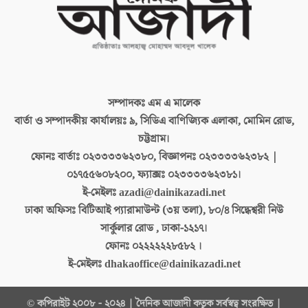
সম্পাদকঃ
এম এ মালেক
বার্তা ও সম্পাদকীয় কার্যালয়ঃ
৯, সিডিএ বাণিজ্যিক এলাকা, মোমিন রোড,
চট্টগ্রাম।
ফোনঃ বার্তাঃ
০২৩৩৩৩৬২৩৮০, বিজ্ঞাপনঃ ০২৩৩৩৩৬২৩৮২ |
০১৭৫৫৬০৮২০০, ফ্যাক্সঃ ০২৩৩৩৩৬২৩৮১।
ই-মেইলঃ
azadi@dainikazadi.net
ঢাকা অফিসঃ
বিটিআই প্যারামাউন্ট (৩য় তলা), ৮০/৪ সিদ্ধেশ্বরী নিউ
সার্কুলার রোড , ঢাকা-১২১৭।
ফোনঃ
০২২২২২২৮৫৮২ ।
ই-মেইলঃ
dhakaoffice@dainikazadi.net
© কপিরাইট ২০০৮ - ২০২৪ | দৈনিক আজাদী কতৃক সর্বস্বত্ব সংরক্ষিত |