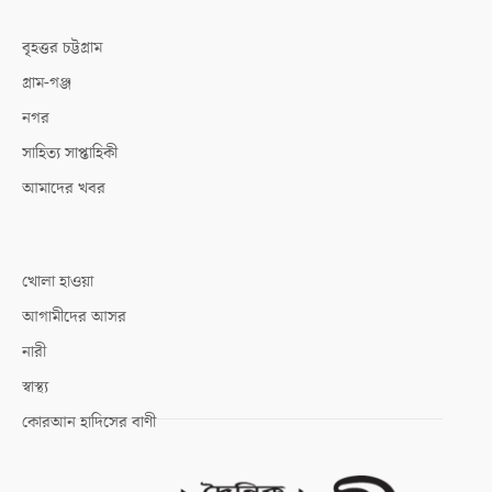
বৃহত্তর চট্টগ্রাম
গ্রাম-গঞ্জ
নগর
সাহিত্য সাপ্তাহিকী
আমাদের খবর
খোলা হাওয়া
আগামীদের আসর
নারী
স্বাস্থ্য
কোরআন হাদিসের বাণী