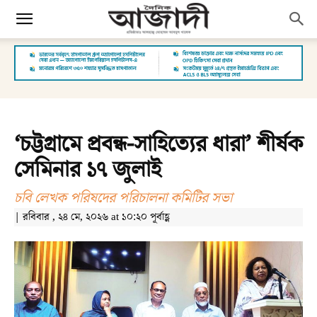
‘চট্টগ্রামে প্রবন্ধ-সাহিত্যের ধারা’ শীর্ষক
সেমিনার ১৭ জুলাই
চবি লেখক পরিষদের পরিচালনা কমিটির সভা
| রবিবার , ২৪ মে, ২০২৬ at ১০:২০ পূর্বাহ্ণ