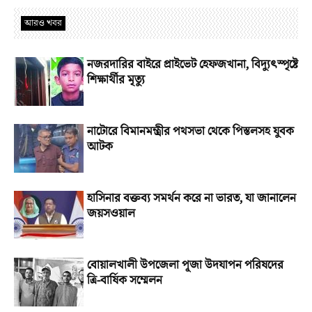
আরও খবর
নজরদারির বাইরে প্রাইভেট হেফজখানা, বিদ্যুৎস্পৃষ্টে
শিক্ষার্থীর মৃত্যু
নাটোরে বিমানমন্ত্রীর পথসভা থেকে পিস্তলসহ যুবক
আটক
হাসিনার বক্তব্য সমর্থন করে না ভারত, যা জানালেন
জয়সওয়াল
বোয়ালখালী উপজেলা পূজা উদযাপন পরিষদের
ত্রি-বার্ষিক সম্মেলন