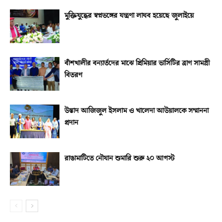
মুক্তিযুদ্ধের স্বপ্নভঙ্গের যন্ত্রণা লাঘব হয়েছে জুলাইয়ে
বাঁশখালীর বন্যার্তদের মাঝে প্রিমিয়ার ভার্সিটির ত্রাণ সামগ্রী
বিতরণ
উস্তাদ আজিজুল ইসলাম ও খালেদা আউয়ালকে সম্মাননা
প্রদান
রাঙামাটিতে নৌযান শুমারি শুরু ২০ আগস্ট