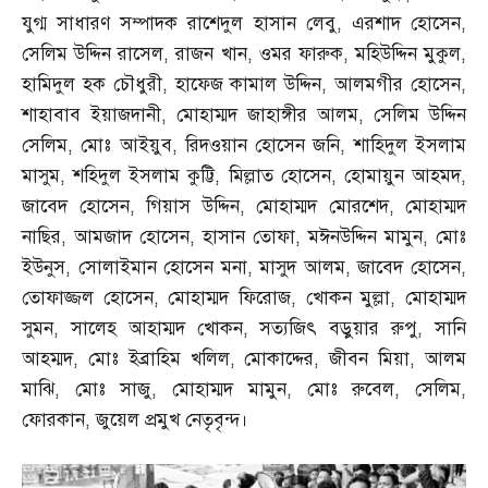
যুগ্ম সাধারণ সম্পাদক রাশেদুল হাসান লেবু
,
এরশাদ হোসেন
,
সেলিম উদ্দিন রাসেল
,
রাজন খান
,
ওমর ফারুক
,
মহিউদ্দিন মুকুল
,
হামিদুল হক চৌধুরী
,
হাফেজ কামাল উদ্দিন
,
আলমগীর হোসেন
,
শাহাবাব ইয়াজদানী
,
মোহাম্মদ জাহাঙ্গীর আলম
,
সেলিম উদ্দিন
সেলিম
,
মোঃ আইয়ুব
,
রিদওয়ান হোসেন জনি
,
শাহিদুল ইসলাম
মাসুম
,
শহিদুল ইসলাম কুট্টি
,
মিল্লাত হোসেন
,
হোমায়ুন আহমদ
,
জাবেদ হোসেন
,
গিয়াস উদ্দিন
,
মোহাম্মদ মোরশেদ
,
মোহাম্মদ
নাছির
,
আমজাদ হোসেন
,
হাসান তোফা
,
মঈনউদ্দিন মামুন
,
মোঃ
ইউনুস
,
সোলাইমান হোসেন মনা
,
মাসুদ আলম
,
জাবেদ হোসেন
,
তোফাজ্জল হোসেন
,
মোহাম্মদ ফিরোজ
,
খোকন মুল্লা
,
মোহাম্মদ
সুমন
,
সালেহ আহাম্মদ খোকন
,
সত্যজিৎ বড়ুয়ার রুপু
,
সানি
আহম্মদ
,
মোঃ ইব্রাহিম খলিল
,
মোকাদ্দের
,
জীবন মিয়া
,
আলম
মাঝি
,
মোঃ সাজু
,
মোহাম্মদ মামুন
,
মোঃ রুবেল
,
সেলিম
,
ফোরকান
,
জুয়েল প্রমুখ নেতৃবৃন্দ।