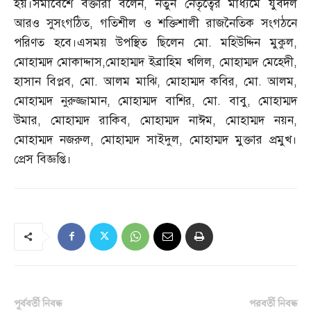
হয়।সমাবেশে বক্তারা বলেন
,
নতুন নেতৃত্বের মাধ্যমে যুবদল
আরও সুসংগঠিত
,
গতিশীল ও শক্তিশালী রাজনৈতিক সংগঠনে
পরিণত হবে।এসময় উপস্থিত ছিলেন মো
.
মহিউদ্দিন মুকুল
,
মোহাম্মদ মোকাদ্দাস
,
মোহাম্মদ ইব্রাহিম খলিল
,
মোহাম্মদ মেহেদী
,
হাসান বিপ্লব
,
মো
.
আলম মাঝি
,
মোহাম্মদ কবির
,
মো
.
আলম
,
মোহাম্মদ নুরুজ্জামান
,
মোহাম্মদ বাশির
,
মো
.
বাবু
,
মোহাম্মদ
উমার
,
মোহাম্মদ রাকিব
,
মোহাম্মদ নাঈম
,
মোহাম্মদ নয়ন
,
মোহাম্মদ নজরুল
,
মোহাম্মদ সাইদুল
,
মোহাম্মদ মুক্তার প্রমুখ।
প্রেস বিজ্ঞপ্তি।
পূর্ববর্তী নিবন্ধ
পরবর্তী নিবন্ধ