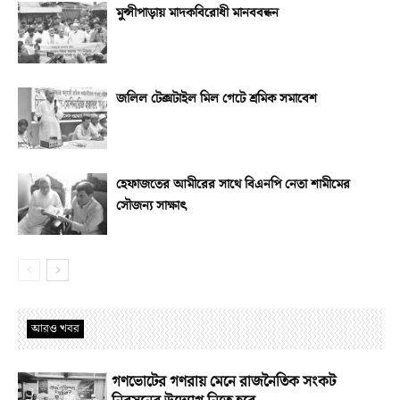
মুন্সীপাড়ায় মাদকবিরোধী মানববন্ধন
জলিল টেক্সটাইল মিল গেটে শ্রমিক সমাবেশ
হেফাজতের আমীরের সাথে বিএনপি নেতা শামীমের
সৌজন্য সাক্ষাৎ
আরও খবর
গণভোটের গণরায় মেনে রাজনৈতিক সংকট