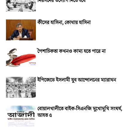
নিরসনের উদ্যোগ নিতে হবে
কীসের হাসিনা, কোথায় হাসিনা
পৈশাচিকতা কখনও কাম্য হতে পারে না
ইপিজেডে ইসলামী যুব আন্দোলনের ম্যারাথন
বোয়ালখালীতে বাইক-সিএনজি মুখোমুখি সংঘর্ষ,
আহত ৫