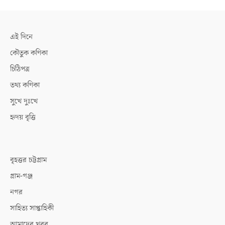
এই দিনে
কৌতুক কণিকা
চিঠিপত্র
তথ্য কণিকা
সুখে দুঃখে
হৃদয় বৃত্তি
বৃহত্তর চট্টগ্রাম
গ্রাম-গঞ্জ
নগর
সাহিত্য সাপ্তাহিকী
আমাদের খবর