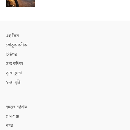
এই দিনে
কৌতুক কণিকা
চিঠিপত্র
তথ্য কণিকা
সুখে দুঃখে
হৃদয় বৃত্তি
বৃহত্তর চট্টগ্রাম
গ্রাম-গঞ্জ
নগর