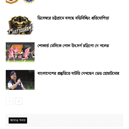
ডিসেম্বরে চট্টগ্রামে বসছে বডিবিল্ডিং প্রতিযোগিতা
শোকার্ত মেসিকে গোল উৎসর্গ রদ্রিগো দে পলের
বাংলাদেশের প্রস্তুতিতে ঘাটতি দেখছেন ডেভ হোয়াটমোর
আরও খবর