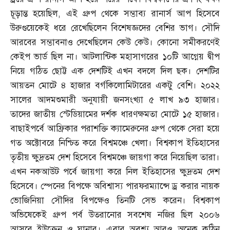
চূড়ান্ত হয়েছিল
,
এই গ্রুপ থেকে সম্ভাব্য রানার্স আপ হিসেবে
উরুগুয়েকেই ধরে রেখেছিলেন বিশেষজ্ঞদের বেশির ভাগ। সৌদি
আরবের সম্ভাবনাও দেখেছিলেন কেউ কেউ। কোনো সমীকরণেই
কেইপ ভার্ড ছিল না। আটলান্টিক মহাসাগরের ১০টি আগ্নেয় দ্বীপ
নিয়ে গঠিত ছোট্ট এক দেশটিই এখন বদলে দিল ছক। দেশটির
আয়তন মোটে ৪ হাজার বর্গকিলোমিটারের একটু বেশি। ২০২২
সালের আদমশুমারী অনুযায়ী জনসংখ্যা ৫ লাখ ৯৩ হাজার।
তাদের জাতীয় স্টেডিয়ামের দর্শক ধারণক্ষমতা মোটে ১৫ হাজার।
বাছাইপর্বে আফ্রিকার পরাশক্তি ক্যামেরুনের গ্রুপ থেকে সেরা হয়ে
গত অক্টোবরে নিশ্চিত করে বিশ্বমঞ্চে খেলা। বিশ্বকাপ ইতিহাসের
তৃতীয় ক্ষুদ্রতম দেশ হিসেবে বিশ্বমঞ্চে জায়গা করে নিয়েছিল তারা।
এখন নকআউট পর্বে জায়গা করে নিল ইতিহাসের ক্ষুদ্রতম দেশ
হিসেবে। স্পেনের বিপক্ষে অবিশ্বাস্য পারফরম্যান্সে ড্র করার নায়ক
ভোজিনিয়া সৌদির বিপক্ষেও তিনটি সেভ করেন। বিশ্বকাপ
অভিষেকেই গ্রুপ পর্ব উতরানোর সবশেষ নজির ছিল ২০০৬
আসরে ইউক্রেন ও ঘানার। এবার অবশ্য আরও অনেক কঠিন