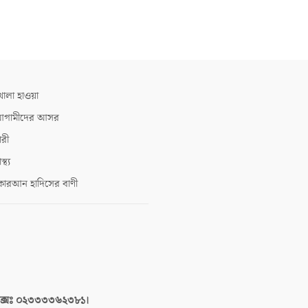
োলা হাওয়া
গামীদের আসর
ারী
াস্থ্য
োরআন হাদিসের বাণী
াক্সঃ ০২৩৩৩৩৬২৩৮১।