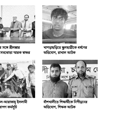
্গে শ্রীলঙ্কার
খাগড়াছড়িতে স্কুলছাত্রীকে ধর্ষণের
ঝোতা স্মারক স্বাক্ষর
অভিযোগ, রাখাল আটক
আল-আরাফাহ্‌ ইসলামী
বাঁশখালীতে শিক্ষার্থীকে নিপীড়নের
রোপণ কর্মসূচি
অভিযোগ, শিক্ষক আটক