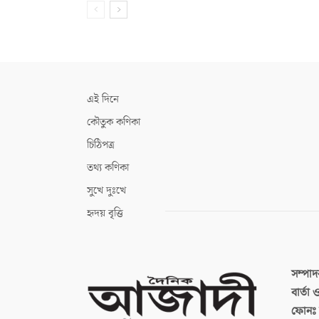
এই দিনে
কৌতুক কণিকা
চিঠিপত্র
তথ্য কণিকা
সুখে দুঃখে
হৃদয় বৃত্তি
সম্পা
বার্তা
ফোনঃ ব