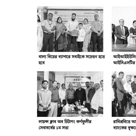
বাল্য বিয়ের ব্যাপারে সবাইকে সচেতন হতে
আইআইইউসির সঙ
হবে
আইসিএসটির সম
লায়ন্স ক্লাব অব চিটাগং কর্ণফুলীর
রাবিপ্রবিতে 
সেবাবর্ষের ১ম সভা
ব্যাংকের বৃক্ষ