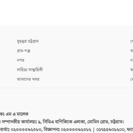
বৃহত্তর চট্টগ্রাম
খ
গ্রাম-গঞ্জ
আ
নগর
ন
সাহিত্য সাপ্তাহিকী
স্ব
আমাদের খবর
ক
দকঃ
এম এ মালেক
 ও সম্পাদকীয় কার্যালয়ঃ
৯, সিডিএ বাণিজ্যিক এলাকা, মোমিন রোড, চট্টগ্রাম।
ার্তাঃ
০২৩৩৩৩৬২৩৮০, বিজ্ঞাপনঃ ০২৩৩৩৩৬২৩৮২ | ০১৭৫৫৬০৮২০০, ফ্য