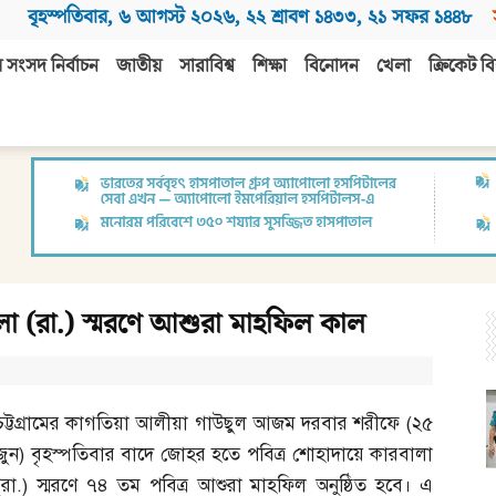
বৃহস্পতিবার
,
৬ আগস্ট ২০২৬
,
২২ শ্রাবণ ১৪৩৩
,
২১ সফর ১৪৪৮
 সংসদ নির্বাচন
জাতীয়
সারাবিশ্ব
শিক্ষা
বিনোদন
খেলা
ক্রিকেট বি
লা (রা.) স্মরণে আশুরা মাহফিল কাল
চট্টগ্রামের কাগতিয়া আলীয়া গাউছুল আজম দরবার শরীফে
(
২৫
জুন
)
বৃহস্পতিবার বাদে জোহর হতে পবিত্র শোহাদায়ে কারবালা
(
রা
.)
স্মরণে ৭৪ তম পবিত্র আশুরা মাহফিল অনুষ্ঠিত হবে। এ