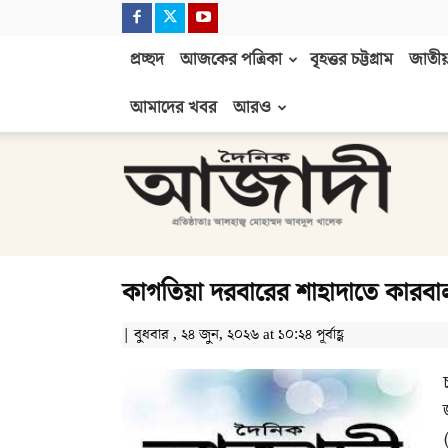
প্রচ্ছদ
আজকের পত্রিকা
বৃহত্তর চট্টগ্রাম
জাতীয়
আমাদের খবর
আরও
দৈনিক
আজাদী
কাগতিয়া দরবারের শাহাদাতে কারবা
| বুধবার , ২৪ জুন, ২০২৬ at ১০:২৪ পূর্বাহ্ণ