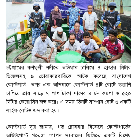
চট্টগ্রামের কর্ণফুলী নদীতে অভিযান চালিয়ে ৪ হাজার লিটার
ডিজেলসহ ৯ চোরাকারবারিকে আটক করেছে বাংলাদেশ
কোস্টগার্ড। অপর এক অভিযানে কোস্টগার্ড ৪টি বোটে তল্লাশি
চালিয়ে প্রায় সাড়ে ৭ লাখ টাকা দামের ৪ টন কয়লা ও ৫২০
লিটার কেরোসিন জব্দ করে। এ সময় তিনটি সাম্পান বোট ও একটি
লাইফ বোটও জব্দ করা হয়।
কোস্টগার্ড সূত্র জানায়
,
গত রোববার বিকেলে কোস্টগার্ডের
আউটপোস্ট পতেঙ্গা গোপন সংবাদের ভিত্তিতে একটি বিশেষ