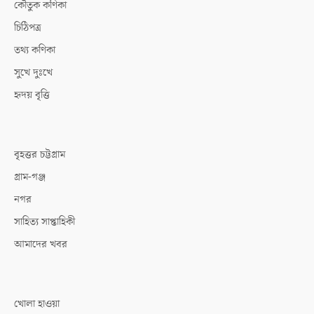
কৌতুক কণিকা
চিঠিপত্র
তথ্য কণিকা
সুখে দুঃখে
হৃদয় বৃত্তি
বৃহত্তর চট্টগ্রাম
গ্রাম-গঞ্জ
নগর
সাহিত্য সাপ্তাহিকী
আমাদের খবর
খোলা হাওয়া