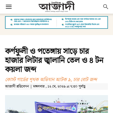
কর্ণফুলী ও পতেঙ্গায় সাড়ে চার
হাজার লিটার জ্বালানি তেল ও ৪ টন
কয়লা জব্দ
কোস্ট গার্ডের পৃথক অভিযান আটক ৯, চার বোট জব্দ
আজাদী প্রতিবেদন | মঙ্গলবার , ১২ মে, ২০২৬ at ৭:৫০ পূর্বাহ্ণ